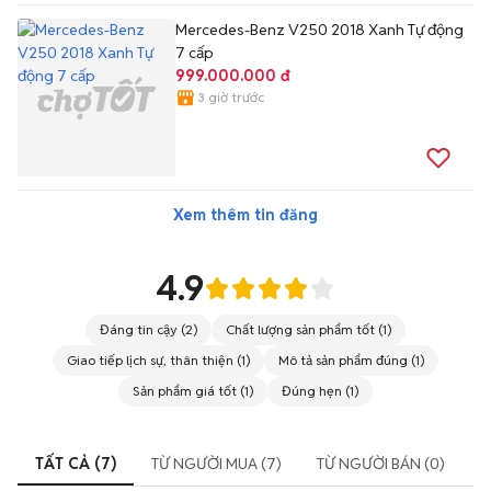
Mercedes-Benz V250 2018 Xanh Tự động
7 cấp
999.000.000 đ
3 giờ trước
Xem thêm tin đăng
4.9
Đáng tin cậy
(
2
)
Chất lượng sản phẩm tốt
(
1
)
Giao tiếp lịch sự, thân thiện
(
1
)
Mô tả sản phẩm đúng
(
1
)
Sản phẩm giá tốt
(
1
)
Đúng hẹn
(
1
)
TẤT CẢ (7)
TỪ NGƯỜI MUA (7)
TỪ NGƯỜI BÁN (0)