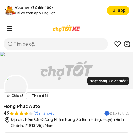
Voucher KFC đến 100k
Tải app
Chỉ có trên app Chợ Tốt
Hoạt động 2 giờ trước
Chia sẻ
+ Theo dõi
Hong Phuc Auto
4.9
Đã xác thực
(
7
) nhận xét
Địa chỉ:
Hẻm C5 Đường Phạm Hùng Xã Bình Hưng, Huyện Bình
Chánh, 71813 Việt Nam