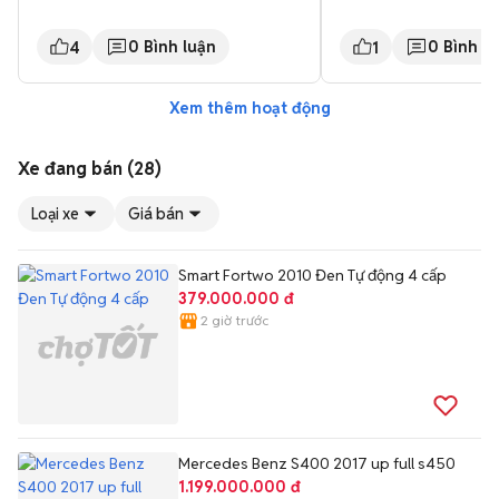
0
Bình luận
0
Bình lu
4
1
Xem thêm hoạt động
Xe đang bán (28)
Loại xe
Giá bán
Smart Fortwo 2010 Đen Tự động 4 cấp
379.000.000 đ
2 giờ trước
Mercedes Benz S400 2017 up full s450
1.199.000.000 đ