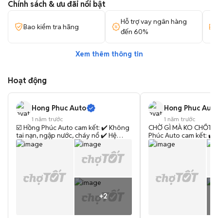
Chính sách & ưu đãi nổi bật
Hỗ trợ vay ngân hàng
Bao kiểm tra hãng
đến 60%
Xem thêm thông tin
Hoạt động
Hong Phuc Auto
Hong Phuc Aut
1 năm trước
1 năm trước
☑️ Hồng Phúc Auto cam kết: ✔️ Không
CHỜ GÌ MÀ KO CHỐT Đ
tai nạn, ngập nước, cháy nổ ✔️ Hệ
Phúc Auto cam kết: ✔️ 
thống điều khiển và điện trên xe
ngập nước, cháy nổ ✔️
không lỗi ✔️ Pháp lý đầy đủ 100%
khiển và điện trên xe k
không tranh chấp, không phạt nguội.
Pháp lý đầy đủ 100% k
✔️ Nhận trao đổi, giao lưu xe. 💥 Đặc
chấp, không phạt nguội
biệt có nhận thu mua xe cũ giá cao
đổi, giao lưu xe. 💥 Đặ
nhất thị trường, có huê hồng cho
thu mua xe cũ giá cao n
người chỉ điểm
có huê hồng cho người