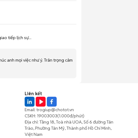
 tiếp lịch sự...
úc anh mọi việc như ý. Trân trọng cảm
Liên kết
Email:
trogiup@chotot.vn
CSKH:
19003003
(1.000đ/phút)
Địa chỉ: Tầng 18, Toà nhà UOA, Số 6 đường Tân
Trào, Phường Tân Mỹ, Thành phố Hồ Chí Minh,
Việt Nam