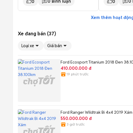
để biết thêm chi tiết. 🚘 Sài Gòn Ford
chi tiết về xe 📞 —————- 📍SGF
0
Bình luận
0
0
0
Assured - Trung Tâm Xe Đã Qua Sử
Phổ Quang: 104
Dụng Chính Hãng Liên hệ chi tiết về
Sơn Hoà, TP HC
xe 📞 0919449282
161F Dạ Nam, P.
Xem thêm hoạt độn
SGF Cao Thắng:
Bàn Cờ, TP HCM
Xe đang bán (37)
Loại xe
Giá bán
Ford Ecosport Titanium 2018 Đen 38.
410.000.000 đ
19 phút trước
Ford Ranger Wildtrak Bi 4x4 2019 Xám
550.000.000 đ
3 giờ trước