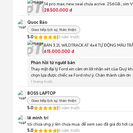
14 pro max, new seal chưa acrive. 256GB., sim 
28.500.000 đ
Quoc Bảo
Giao tiếp lịch sự, thân thiện
5.0
|
3 năm trước
BÁN 3.2L WILDTRACK AT 4x4 TỰ ĐỘNG MÀU T
615.000.000 đ
Phản hồi từ người bán
Thay mặt đại lý Ford xin cảm ơn lời nhận xét của Quý
chọn lựa được chiếc xe Ford như ý. Chân thành cảm ơn
1 tháng trước
BOSS LAPTOP
Giao tiếp lịch sự, thân thiện
5.0
|
5 năm trước
lê minh trí
tôi chưa ưng ý lên chưa mua. để xem sao đã giá đó hơi ca
5.0
|
6 năm trước