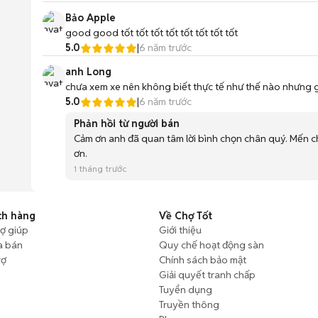
Bảo Apple
good good tốt tốt tốt tốt tốt tốt tốt tốt
5.0
|
6 năm trước
anh Long
chưa xem xe nên không biết thực tế như thế nào nhưng giao
5.0
|
6 năm trước
Phản hồi từ người bán
Cảm ơn anh đã quan tâm lời bình chọn chân quý. Mến ch
ơn.
1 tháng trước
ch hàng
Về Chợ Tốt
rợ giúp
Giới thiệu
a bán
Quy chế hoạt động sàn
rợ
Chính sách bảo mật
Giải quyết tranh chấp
Tuyển dụng
Truyền thông