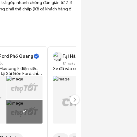
 trả góp nhanh chóng đơn giản từ 2-3 
hông phải thế chấp (Kể cả khách hàng ở 
 Ford Phổ Quang
Tại Hãng Ford Phổ Quang
ớc
17 ngày trước
Mustang E điện siêu
Xe đã vào cọc rồi ạ
n tại Sài Gòn Ford chỉ
 Chiếc xe 05 chỗ rất
ển trong mọi địa hình.
25 - Màu đỏ Tại hãng
k
sử dụng các hãng khác
Tr
 xe mới. ✅ Bảo đảm tính
 hành chính hãng. ✅
ượng xe, ✅ Được kiểm
✅ Đầy đủ lịch sử bảo
d
 thu lại 90%** vui
iết thêm chi tiết. 🚘
ssured - Trung Tâm Xe
 Chính Hãng Liên hệ