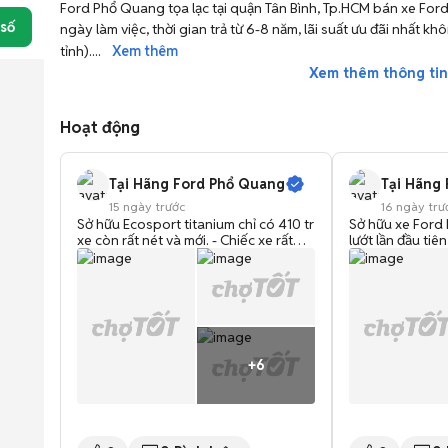
Ford Phổ Quang tọa lạc tại quận Tân Bình, Tp.HCM bán xe Ford
 số
ngày làm việc, thời gian trả từ 6-8 năm, lãi suất ưu đãi nhất k
tỉnh).
... 
Xem thêm
Xem thêm thông tin
Hoạt động
Tại Hãng Ford Phổ Quang
Tại Hãng
15 ngày trước
16 ngày trư
Sở hữu Ecosport titanium chỉ có 410 tr
Sở hữu xe Ford 
xe còn rất nét và mới. - Chiếc xe rất
lướt lần đầu tiê
phù hợp di chuyển trong mọi địa hình.
có 1.435 triệu -
- odo chạy vừa lướt :38.100KM - Màu
phù hợp di chuy
đen - Sản xuất :2018 Xe lắp phụ kiện
- Nhập khẩu 20
:Bộ phim cách nhiệt, lót sàn, bộ ghế
có thu xe qua 
da. Xe một chủ sử dụng kỹ bảo
nhau để đổi lấy
dưỡng tại hãng Tại hãng có thu xe
pháp lý. ✅ Bảo
qua sử dụng các hãng khác nhau để
Bảo đảm chất l
đổi lấy xe mới. ✅ Bảo đảm tính pháp lý.
định 167 điểm. 
✅ Bảo hành chính hãng. ✅ Bảo đảm
dưỡng. ✅ Cam kết
chất lượng xe, ✅ Được kiểm định 167
lòng liên hệ để b
điểm. ✅ Đầy đủ lịch sử bảo dưỡng. ✅
Sài Gòn Ford A
Cam kết thu lại 90%** vui lòng liên hệ
Đã Qua Sử Dụng