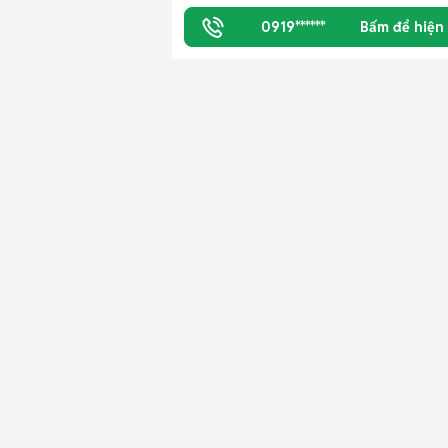
0919******
Bấm để hiện