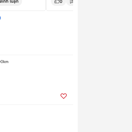
Bình luận
0
Bình luận
0
 Phổ Quang, P. Tân
M 📍SGF Nam Sài Gòn:
 Rạch Ông, TP HCM 📍
g
 61A Cao Thắng, P.
100km