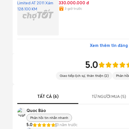
330.000.000 đ
3 giờ trước
Xem thêm tin đăng
5.0
Giao tiếp lịch sự, thân thiện
(
2
)
Phản hồ
TẤT CẢ (6)
TỪ NGƯỜI MUA (5)
Quoc Bảo
Phản hồi tin nhắn nhanh
5.0
|
3 năm trước