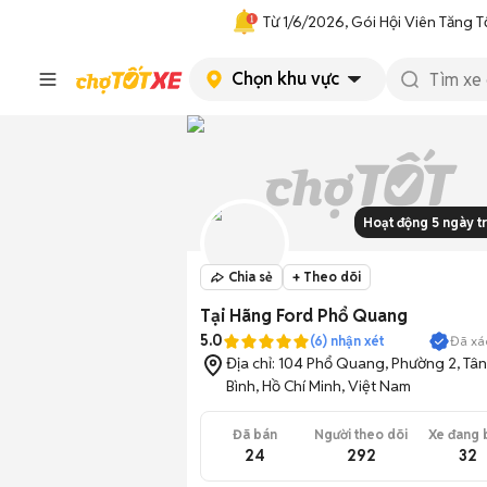
Từ 1/6/2026, Gói Hội Viên Tăng T
Chọn khu vực
Hoạt động 5 ngày t
Chia sẻ
+ Theo dõi
Tại Hãng Ford Phổ Quang
5.0
Đã xá
(
6
) nhận xét
Địa chỉ:
104 Phổ Quang, Phường 2, Tân
Bình, Hồ Chí Minh, Việt Nam
Đã bán
Người theo dõi
Xe đang 
24
292
32