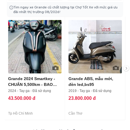
Tìm ngay xe Grande cũ chất lượng tại Chợ Tốt Xe với mức giá ưu
đãi nhất thị trường 08/2026!
8
11
Grande 2024 Smartkey -
Grande ABS, mẫu mới,
CHUẨN 5,500km - BAO
đèn led,bs95
GÓP
2024 - Tay ga - Đã sử dụng
2019 - Tay ga - Đã sử dụng
43.500.000 đ
23.800.000 đ
Tp Hồ Chí Minh
Cần Thơ