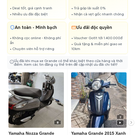
• Deal tốt, giá cạnh tranh
• Trả góp lãi suất 0%
• Nhiều ưu đãi đặc biệt
• Nhận cà vẹt gốc nhanh chóng
An toàn - Minh bạch
Ưu đãi độc quyền
• Không cọc online - Không phí
• Voucher GotIt tới 1.400.000đ
ẩn
• Quà tặng & miễn phí giao xe
• Chuyên viên hỗ trợ riêng
10km
Ưu đãi khi mua xe Grande có thể khác biệt theo cửa hàng và thời
điểm. Xem các tin đăng cụ thể trên để cập nhật ưu đãi chi tiết!
3
8
Yamaha Nozza Grande
Yamaha Grande 2015 Xanh