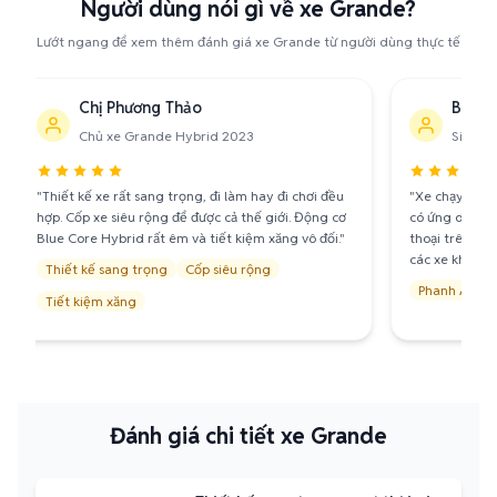
Người dùng nói gì về xe Grande?
Lướt ngang để xem thêm đánh giá xe Grande từ người dùng thực tế
Chị Phương Thảo
Bạn T
Chủ xe Grande Hybrid 2023
Sinh v
"Thiết kế xe rất sang trọng, đi làm hay đi chơi đều
"Xe chạy êm, 
hợp. Cốp xe siêu rộng để được cả thế giới. Động cơ
có ứng dụng 
Blue Core Hybrid rất êm và tiết kiệm xăng vô đối."
thoại trên đồn
các xe khác."
Thiết kế sang trọng
Cốp siêu rộng
Phanh ABS
Tiết kiệm xăng
Đánh giá chi tiết xe Grande