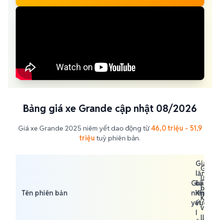
Bảng giá xe Grande cập nhật 08/2026
Giá xe Grande 2025 niêm yết dao động từ
46,0 triệu - 51,9
triệu
tuỳ phiên bản.
Giá
Giá
Giá
lăn
lăn
lăn
Giá
bánh
bánh
bán
Tên phiên bản
niêm
Khu
Khu
Khu
yết
vực
vực
vực
I
II
III