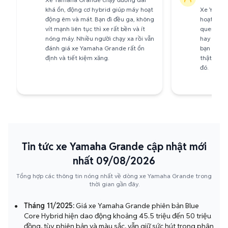
khá ổn, động cơ hybrid giúp máy hoạt
Xe Yamaha
động êm và mát. Bạn đi đều ga, không
hoạt nên 
vít mạnh liên tục thì xe rất bền và ít
quen. Trọ
nóng máy. Nhiều người chạy xa rồi vẫn
hay quay
đánh giá xe Yamaha Grande rất ổn
bạn là ng
định và tiết kiệm xăng.
thật sự là
đó.
Tin tức xe Yamaha Grande cập nhật mới
nhất 09/08/2026
Tổng hợp các thông tin nóng nhất về dòng xe Yamaha Grande trong
thời gian gần đây.
Tháng 11/2025:
Giá xe Yamaha Grande phiên bản Blue
●
Core Hybrid hiện dao động khoảng 45.5 triệu đến 50 triệu
đồng, tùy phiên bản và màu sắc, vẫn giữ sức hút trong phân