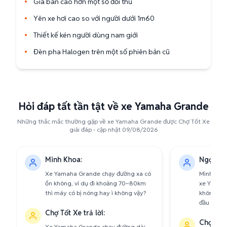
•
Giá bán cao hơn một số đối thủ
•
Yên xe hơi cao so với người dưới 1m60
•
Thiết kế kén người dùng nam giới
•
Đèn pha Halogen trên một số phiên bản cũ
Hỏi đáp tất tần tật về xe Yamaha Grande
Những thắc mắc thường gặp về xe Yamaha Grande được Chợ Tốt Xe
giải đáp - cập nhật 09/08/2026
Minh Khoa:
Ngọc Di
Xe Yamaha Grande chạy đường xa có
Mình mới 
ổn không, ví dụ đi khoảng 70–80km
xe Yamaha
thì máy có bị nóng hay ì không vậy?
không, đặ
đầu chỗ h
Chợ Tốt Xe trả lời:
Chợ Tốt 
Xe Yamaha Grande chạy đường dài