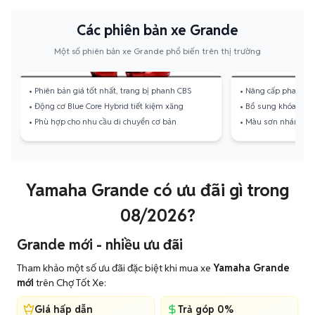
Grande 2019
25.500.000
30
Các phiên bản xe Grande
Grande 2018
17.800.000
31
Một số phiên bản xe Grande phổ biến trên thị trường
Grande Tiêu chuẩn
Grande Đ
Grande 2017
17.800.000
65
• Phiên bản giá tốt nhất, trang bị phanh CBS
• Nâng cấp phanh A
• Động cơ Blue Core Hybrid tiết kiệm xăng
• Bổ sung khóa Sma
Grande 2016
17.500.000
103
• Phù hợp cho nhu cầu di chuyển cơ bản
• Màu sơn nhám sang
Grande 2015
16.500.000
80
Yamaha Grande có ưu đãi gì trong
08/2026?
Grande mới - nhiều ưu đãi
Tham khảo một số ưu đãi đặc biệt khi mua xe
Yamaha Grande
mới
trên Chợ Tốt Xe:
Giá hấp dẫn
Trả góp 0%