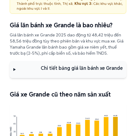
Thành phố trực thuộc tỉnh, Thị xã;
Khu vực 3:
Các khu vực khác,
ngoài khu vực I và II.
Giá lăn bánh xe Grande là bao nhiêu?
Giá lăn bánh xe Grande 2025 dao động từ 48,42 triệu đến
58,56 triệu đồng tùy theo phiên bản và khu vực mua xe. Giá
Yamaha Grande lăn bánh bao gồm giá xe niêm yết, thuế
trước bạ (2-5%), phí cấp biển số, và bảo hiểm TNDS.
Chi tiết bảng giá lăn bánh xe Grande
Giá xe Grande cũ theo năm sản xuất
44.8
44.5
50
36.0
35.0
30.8
30.0
40
25.5
Giá trị (triệu VNĐ)
30
17.8
17.8
17.5
16.5