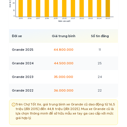
20
10
0
2015
2016
2017
2018
2019
2020
2021
2022
2023
2024
2025
Năm sản xuất
Đời xe
Giá trung bình
Số tin đăng
Grande 2025
44.800.000
11
Grande 2024
44.500.000
25
Grande 2023
35.000.000
24
Grande 2022
36.000.000
22
Grande 2021
30.000.000
19
Trên Chợ Tốt Xe, giá trung bình xe Grande cũ dao động từ 16,5
triệu (đời 2015) đến 44,8 triệu (đời 2025). Mua xe Grande cũ là
lựa chọn thông minh để sở hữu mẫu xe tay ga cao cấp với mức
Grande 2020
30.800.000
23
giá hợp lý.