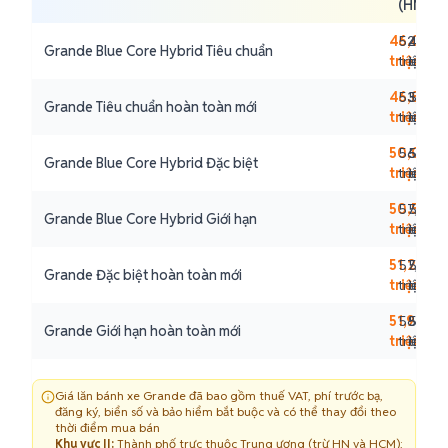
(HN/T
46,0
52,37
49,17
48,
Grande Blue Core Hybrid Tiêu chuẩn
triệu
triệu
triệu
triệu
46,8
53,21
50,01
49,2
Grande Tiêu chuẩn hoàn toàn mới
triệu
triệu
triệu
triệu
50,0
56,57
53,37
52,6
Grande Blue Core Hybrid Đặc biệt
triệu
triệu
triệu
triệu
50,5
57,09
53,89
53,1
Grande Blue Core Hybrid Giới hạn
triệu
triệu
triệu
triệu
51,2
57,83
54,63
53,
Grande Đặc biệt hoàn toàn mới
triệu
triệu
triệu
triệu
51,9
58,56
55,36
54,6
Grande Giới hạn hoàn toàn mới
triệu
triệu
triệu
triệu
Giá lăn bánh xe Grande đã bao gồm thuế VAT, phí trước bạ,
đăng ký, biển số và bảo hiểm bắt buộc và có thể thay đổi theo
thời điểm mua bán
Khu vực II:
Thành phố trực thuộc Trung ương (trừ HN và HCM);