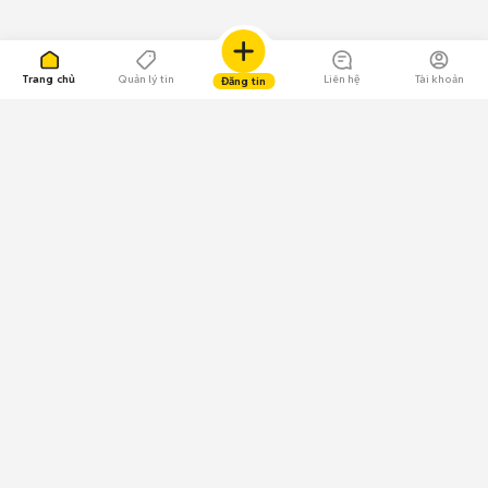
Trang chủ
Quản lý tin
Liên hệ
Tài khoản
Đăng tin
109.000 Bình chọn
Tải ứng dụng Chợ Tốt
Về Chợ Tốt
Quy chế sàn
Chính sách bảo mật
Giải quyết tranh chấp
CÔNG TY TNHH CHỢ TỐT - Người đại diện theo pháp luật:
Nguyễn Trọng Tấn; GPDKKD: 0312120782 do Sở KH & ĐT TP.HCM cấp ngày
11/01/2013;
GPMXH: 185/GP-BTTTT do Bộ Thông tin và Truyền thông
cấp ngày 09/07/2024 - Chịu trách nhiệm