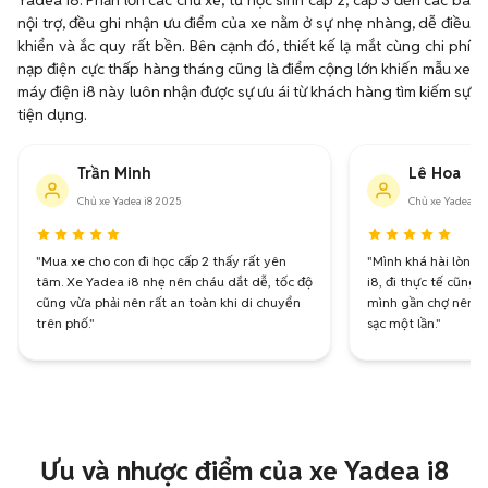
Yadea i8. Phần lớn các chủ xe, từ học sinh cấp 2, cấp 3 đến các bà
nội trợ, đều ghi nhận ưu điểm của xe nằm ở sự nhẹ nhàng, dễ điều
khiển và ắc quy rất bền. Bên cạnh đó, thiết kế lạ mắt cùng chi phí
nạp điện cực thấp hàng tháng cũng là điểm cộng lớn khiến mẫu xe
máy điện i8 này luôn nhận được sự ưu ái từ khách hàng tìm kiếm sự
tiện dụng.
Trần Minh
Lê Hoa
Chủ xe Yadea i8 2025
Chủ xe Yadea i8
"Mua xe cho con đi học cấp 2 thấy rất yên
"Mình khá hài lòng 
tâm. Xe Yadea i8 nhẹ nên cháu dắt dễ, tốc độ
i8, đi thực tế cũng
cũng vừa phải nên rất an toàn khi di chuyển
mình gần chợ nên c
trên phố."
sạc một lần."
Ưu và nhược điểm của xe Yadea i8