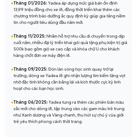
●
Tháng 01/2026:
Yadea áp dụng mức giá bán ổn định
13,99 triệu đồng cho xe i8, đồng thời triển khai thêm các
chương trình bảo dưỡng ắc quy định kỳ giúp gia tăng niềm
tin cho người tiêu dùng đầu năm mới.
●
Tháng 11/2025:
Nhằm hỗ trợ nhu cầu di chuyển trong dịp
cuối năm, nhiều đại lý triển khai gói quà tặng phụ kiện trị giá
500k bao gồm giỏ xe cao cấp và khóa chữ U cho khách
hàng chốt đơn xe máy điện i8.
●
Tháng 09/2025:
Đón làn sóng học sinh quay trở lại
trường, dòng xe Yadea i8 ghi nhận lượng tìm kiếm tăng vọt
nhờ đặc tính không cần bằng lái và kích thước cực kỳ linh
hoạt cho các bạn học sinh.
●
Tháng 06/2025:
Yadea tung ra thêm các phiên bản màu
sắc mới cho dòng i8, tập trung vào các gam màu trẻ trung
như Xanh dương và Vàng chanh, thu hút sự chú ý của giới
trẻ yêu thích phong cách thời trang.