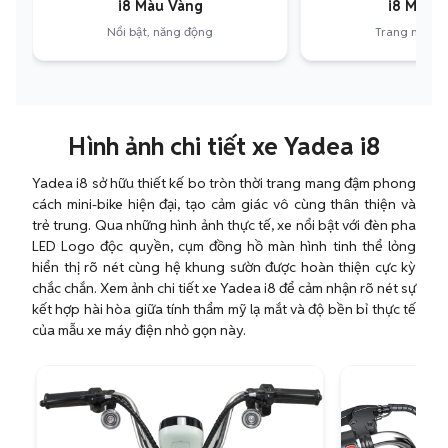
i8 Màu Vàng
i8 Màu 
Nổi bật, năng động
Trang nhã, hi
Hình ảnh chi tiết xe Yadea i8
Yadea i8 sở hữu thiết kế bo tròn thời trang mang đậm phong
cách mini-bike hiện đại, tạo cảm giác vô cùng thân thiện và
trẻ trung. Qua những hình ảnh thực tế, xe nổi bật với đèn pha
LED Logo độc quyền, cụm đồng hồ màn hình tinh thể lỏng
hiển thị rõ nét cùng hệ khung sườn được hoàn thiện cực kỳ
chắc chắn. Xem ảnh chi tiết xe Yadea i8 để cảm nhận rõ nét sự
kết hợp hài hòa giữa tính thẩm mỹ lạ mắt và độ bền bỉ thực tế
của mẫu xe máy điện nhỏ gọn này.