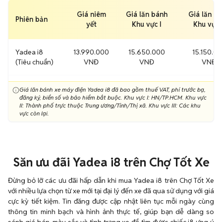
Giá niêm
Giá lăn bánh
Giá lăn b
Phiên bản
yết
Khu vực I
Khu vực I
Yadea i8
13.990.000
15.650.000
15.150.0
(Tiêu chuẩn)
VNĐ
VNĐ
VNĐ
Giá lăn bánh xe máy điện Yadea i8 đã bao gồm thuế VAT, phí trước bạ,
đăng ký, biển số và bảo hiểm bắt buộc. Khu vực I: HN/TP.HCM. Khu vực
II: Thành phố trực thuộc Trung ương/Tỉnh/Thị xã. Khu vực III: Các khu
vực còn lại.
Săn ưu đãi Yadea i8 trên Chợ Tốt Xe
Đừng bỏ lỡ các ưu đãi hấp dẫn khi mua Yadea i8 trên Chợ Tốt Xe
với nhiều lựa chọn từ xe mới tại đại lý đến xe đã qua sử dụng với giá
cực kỳ tiết kiệm. Tin đăng được cập nhật liên tục mỗi ngày cùng
thông tin minh bạch và hình ảnh thực tế, giúp bạn dễ dàng so