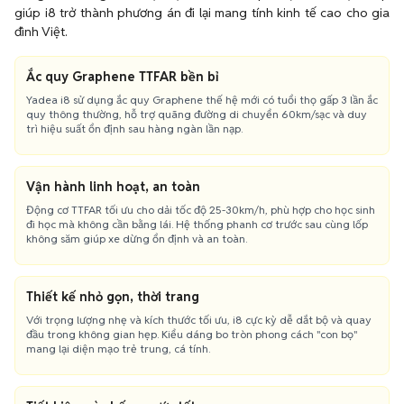
giúp i8 trở thành phương án đi lại mang tính kinh tế cao cho gia
đình Việt.
Ắc quy Graphene TTFAR bền bỉ
Yadea i8 sử dụng ắc quy Graphene thế hệ mới có tuổi thọ gấp 3 lần ắc
quy thông thường, hỗ trợ quãng đường di chuyển 60km/sạc và duy
trì hiệu suất ổn định sau hàng ngàn lần nạp.
Vận hành linh hoạt, an toàn
Động cơ TTFAR tối ưu cho dải tốc độ 25-30km/h, phù hợp cho học sinh
đi học mà không cần bằng lái. Hệ thống phanh cơ trước sau cùng lốp
không săm giúp xe dừng ổn định và an toàn.
Thiết kế nhỏ gọn, thời trang
Với trọng lượng nhẹ và kích thước tối ưu, i8 cực kỳ dễ dắt bộ và quay
đầu trong không gian hẹp. Kiểu dáng bo tròn phong cách "con bọ"
mang lại diện mạo trẻ trung, cá tính.