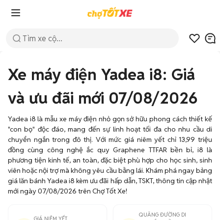
Xe máy điện Yadea i8: Giá
và ưu đãi mới 07/08/2026
Yadea i8 là mẫu xe máy điện nhỏ gọn sở hữu phong cách thiết kế
"con bọ" độc đáo, mang đến sự linh hoạt tối đa cho nhu cầu di
chuyển ngắn trong đô thị. Với mức giá niêm yết chỉ 13,99 triệu
đồng cùng công nghệ ắc quy Graphene TTFAR bền bỉ, i8 là
phương tiện kinh tế, an toàn, đặc biệt phù hợp cho học sinh, sinh
viên hoặc nội trợ mà không yêu cầu bằng lái. Khám phá ngay bảng
giá lăn bánh Yadea i8 kèm ưu đãi hấp dẫn, TSKT, thông tin cập nhật
mới ngày 07/08/2026 trên Chợ Tốt Xe!
QUÃNG ĐƯỜNG DI
GIÁ NIÊM YẾT