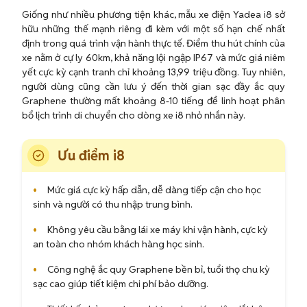
Giống như nhiều phương tiện khác, mẫu xe điện Yadea i8 sở
hữu những thế mạnh riêng đi kèm với một số hạn chế nhất
định trong quá trình vận hành thực tế. Điểm thu hút chính của
xe nằm ở cự ly 60km, khả năng lội ngập IP67 và mức giá niêm
yết cực kỳ cạnh tranh chỉ khoảng 13,99 triệu đồng. Tuy nhiên,
người dùng cũng cần lưu ý đến thời gian sạc đầy ắc quy
Graphene thường mất khoảng 8-10 tiếng để linh hoạt phân
bổ lịch trình di chuyển cho dòng xe i8 nhỏ nhắn này.
Ưu điểm i8
•
Mức giá cực kỳ hấp dẫn, dễ dàng tiếp cận cho học
sinh và người có thu nhập trung bình.
•
Không yêu cầu bằng lái xe máy khi vận hành, cực kỳ
an toàn cho nhóm khách hàng học sinh.
•
Công nghệ ắc quy Graphene bền bỉ, tuổi thọ chu kỳ
sạc cao giúp tiết kiệm chi phí bảo dưỡng.