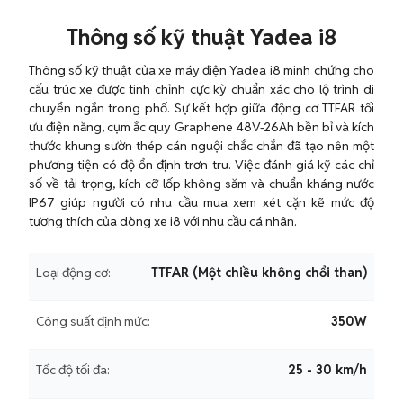
Thông số kỹ thuật Yadea i8
Thông số kỹ thuật của xe máy điện Yadea i8 minh chứng cho
cấu trúc xe được tinh chỉnh cực kỳ chuẩn xác cho lộ trình di
chuyển ngắn trong phố. Sự kết hợp giữa động cơ TTFAR tối
ưu điện năng, cụm ắc quy Graphene 48V-26Ah bền bỉ và kích
thước khung sườn thép cán nguội chắc chắn đã tạo nên một
phương tiện có độ ổn định trơn tru. Việc đánh giá kỹ các chỉ
số về tải trọng, kích cỡ lốp không săm và chuẩn kháng nước
IP67 giúp người có nhu cầu mua xem xét cặn kẽ mức độ
tương thích của dòng xe i8 với nhu cầu cá nhân.
Loại động cơ:
TTFAR (Một chiều không chổi than)
Công suất định mức:
350W
Tốc độ tối đa:
25 - 30 km/h