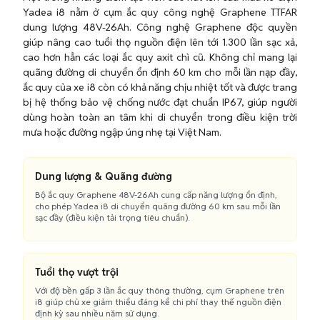
Yadea i8 nằm ở cụm ắc quy công nghệ Graphene TTFAR
dung lượng 48V-26Ah. Công nghệ Graphene độc quyền
giúp nâng cao tuổi thọ nguồn điện lên tới 1.300 lần sạc xả,
cao hơn hẳn các loại ắc quy axit chì cũ. Không chỉ mang lại
quãng đường di chuyển ổn định 60 km cho mỗi lần nạp đầy,
ắc quy của xe i8 còn có khả năng chịu nhiệt tốt và được trang
bị hệ thống bảo vệ chống nước đạt chuẩn IP67, giúp người
dùng hoàn toàn an tâm khi di chuyển trong điều kiện trời
mưa hoặc đường ngập úng nhẹ tại Việt Nam.
Dung lượng & Quãng đường
Bộ ắc quy Graphene 48V-26Ah cung cấp năng lượng ổn định,
cho phép Yadea i8 di chuyển quãng đường 60 km sau mỗi lần
sạc đầy (điều kiện tải trọng tiêu chuẩn).
Tuổi thọ vượt trội
Với độ bền gấp 3 lần ắc quy thông thường, cụm Graphene trên
i8 giúp chủ xe giảm thiểu đáng kể chi phí thay thế nguồn điện
định kỳ sau nhiều năm sử dụng.