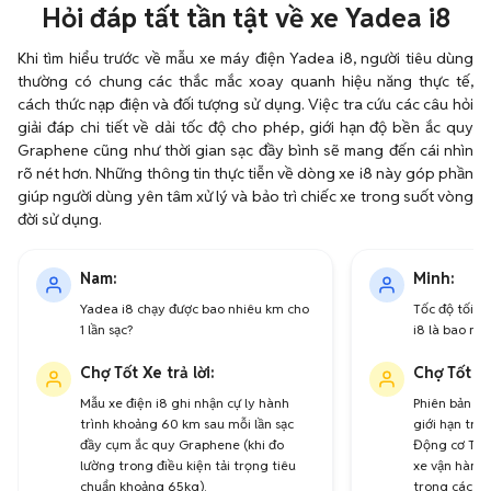
Hỏi đáp tất tần tật về xe Yadea i8
Khi tìm hiểu trước về mẫu xe máy điện Yadea i8, người tiêu dùng
thường có chung các thắc mắc xoay quanh hiệu năng thực tế,
cách thức nạp điện và đối tượng sử dụng. Việc tra cứu các câu hỏi
giải đáp chi tiết về dải tốc độ cho phép, giới hạn độ bền ắc quy
Graphene cũng như thời gian sạc đầy bình sẽ mang đến cái nhìn
rõ nét hơn. Những thông tin thực tiễn về dòng xe i8 này góp phần
giúp người dùng yên tâm xử lý và bảo trì chiếc xe trong suốt vòng
đời sử dụng.
Nam:
Minh:
Yadea i8 chạy được bao nhiêu km cho
Tốc độ tối đ
1 lần sạc?
i8 là bao nhi
Chợ Tốt Xe trả lời:
Chợ Tốt Xe
Mẫu xe điện i8 ghi nhận cự ly hành
Phiên bản Ya
trình khoảng 60 km sau mỗi lần sạc
giới hạn tro
đầy cụm ắc quy Graphene (khi đo
Động cơ TTFA
lường trong điều kiện tải trọng tiêu
xe vận hành ê
chuẩn khoảng 65kg).
trong các tu