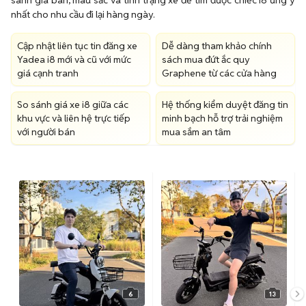
sánh giá bán, màu sắc và tình trạng xe để tìm được chiếc i8 ưng ý
nhất cho nhu cầu đi lại hàng ngày.
Cập nhật liên tục tin đăng xe
Dễ dàng tham khảo chính
Yadea i8 mới và cũ với mức
sách mua đứt ắc quy
giá cạnh tranh
Graphene từ các cửa hàng
So sánh giá xe i8 giữa các
Hệ thống kiểm duyệt đăng tin
khu vực và liên hệ trực tiếp
minh bạch hỗ trợ trải nghiệm
với người bán
mua sắm an tâm
6
13