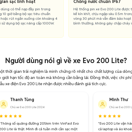
gian sạc linh hoạt
Chống nước chuẩn IP67
 dùng có thể nạp đầy pin trong
Hệ thống pin xe Evo 200 Lite được t
 10 giờ bằng bộ sạc tiêu chuẩn
kế kín khít, chịu ngập sâu 0.5m tron
hoặc rút ngắn xuống còn khoảng 4
vòng 30 phút mà vẫn đảm bảo hoạt
i sử dụng bộ sạc nâng cấp 1000W.
bình thường, không gây chập cháy đ
Người dùng nói gì về xe Evo 200 Lite?
ột thời gian trải nghiệm là minh chứng rõ nhất cho chất lượng của dòn
 giới hạn tốc độ an toàn mà không cần bằng lái. Đồng thời, việc chi phí
u xe điện Evo 200 Lite nhận được nhiều đánh giá tích cực.
Thanh Tùng
Minh Thư
Chủ xe Evo 200 Lite 2024
Chủ xe Evo 200 L
"Thông số quãng đường 205km trên VinFast Evo
"Evo 200 Lite vận hà
200 Lite là thật. Mình đi cả tuần mới cần sạc một
cả laptop và áo khoá