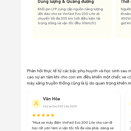
Dung lượng & Quãng đường
Thời 
Khối pin LFP cung cấp nguồn năng lượng
Người
dồi dào cho xe Vinfast Evo 200 Lite di
khoảng
chuyển tối đa 205 km (với điều kiện tải
400W 
trọng 65kg và vận tốc đều 30km/h).
giờ kh
Phản hồi thực tế từ các bậc phụ huynh và học sinh sau m
cao sự an tâm khi cho con em điều khiển một chiếc xe có
máy xăng truyền thống cũng là lý do quan trọng khiến mẫ
Văn Hòa
Chủ xe Evo 200 Lite 2025
"Mua xe máy điện VinFast Evo 200 Lite cho con đi
học rất yên tâm vì vận tốc tối đa vừa phải, dáng xe