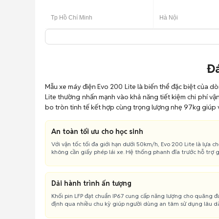
Tp Hồ Chí Minh
Hà Nội
Đá
Mẫu xe máy điện Evo 200 Lite là biến thể đặc biệt của dò
Lite thường nhấn mạnh vào khả năng tiết kiệm chi phí vậ
bo tròn tinh tế kết hợp cùng trọng lượng nhẹ 97kg giúp v
An toàn tối ưu cho học sinh
Với vận tốc tối đa giới hạn dưới 50km/h, Evo 200 Lite là lựa c
không cần giấy phép lái xe. Hệ thống phanh đĩa trước hỗ trợ 
Dải hành trình ấn tượng
Khối pin LFP đạt chuẩn IP67 cung cấp năng lượng cho quãng đ
định qua nhiều chu kỳ giúp người dùng an tâm sử dụng lâu dài 