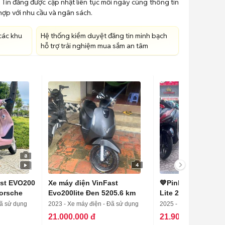
 Tin đăng được cập nhật liên tục mỗi ngày cùng thông tin
 hợp với nhu cầu và ngân sách.
các khu
Hệ thống kiểm duyệt đăng tin minh bạch
hỗ trợ trải nghiệm mua sắm an tâm
8
4
ast EVO200
Xe máy điện VinFast
💙Pink Phú Nhuận
orsche
Evo200lite Đen 5205.6 km
Lite 2025 Xe Máy Đ
Đã sử dụng
2023 - Xe máy điện - Đã sử dụng
2025 - Xe máy điện - Đ
21.000.000 đ
21.900.000 đ