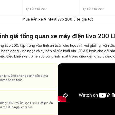
Tp Hồ Chí Minh
Tp Hồ Chí Minh
Mua bán xe Vinfast Evo 200 Lite giá tốt
nh giá tổng quan xe máy điện Evo 200 L
ng Evo 200, tập trung vào tính an toàn cho học sinh với giới hạn vận t
n hành đáng kinh ngạc và sự bền bỉ của khối pin LFP 3.5 kWh cho dải h
iệc điều khiển xe trở nên vô cùng linh hoạt trong điều kiện giao thông 
họn lý tưởng cho học sinh cấp 3 mà
giảm tốc an toàn.
ường 205 km/lần sạc. Hiệu suất pin ổn
mà ít lo ngại chai pin.