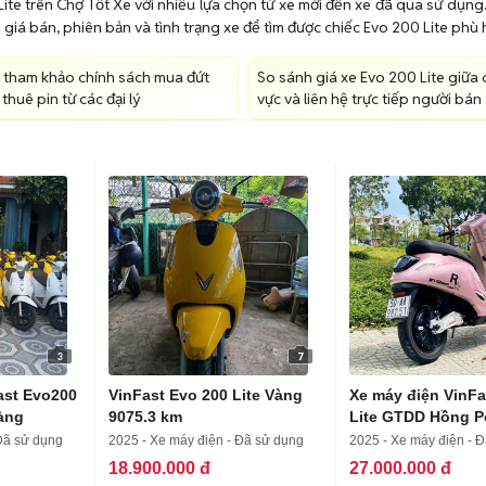
ite trên Chợ Tốt Xe với nhiều lựa chọn từ xe mới đến xe đã qua sử dụng.
giá bán, phiên bản và tình trạng xe để tìm được chiếc Evo 200 Lite phù
 tham khảo chính sách mua đứt
So sánh giá xe Evo 200 Lite giữa 
thuê pin từ các đại lý
vực và liên hệ trực tiếp người bán
3
7
ast Evo200
VinFast Evo 200 Lite Vàng
Xe máy điện VinF
Vàng
9075.3 km
Lite GTDD Hồng P
Đã sử dụng
2025 - Xe máy điện - Đã sử dụng
2025 - Xe máy điện - 
18.900.000 đ
27.000.000 đ