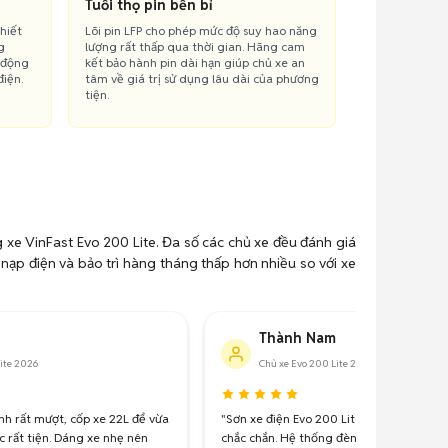
Tuổi thọ pin bền bỉ
hiết
Lõi pin LFP cho phép mức độ suy hao năng
g
lượng rất thấp qua thời gian. Hãng cam
 động
kết bảo hành pin dài hạn giúp chủ xe an
iện.
tâm về giá trị sử dụng lâu dài của phương
tiện.
g xe VinFast Evo 200 Lite. Đa số các chủ xe đều đánh giá
 nạp điện và bảo trì hàng tháng thấp hơn nhiều so với xe
Thành Nam
ite 2026
Chủ xe Evo 200 Lite 2025
nh rất mượt, cốp xe 22L để vừa
"Sơn xe điện Evo 200 Lite bền màu, các 
c rất tiện. Dáng xe nhẹ nên
chắc chắn. Hệ thống đèn LED sáng mạnh