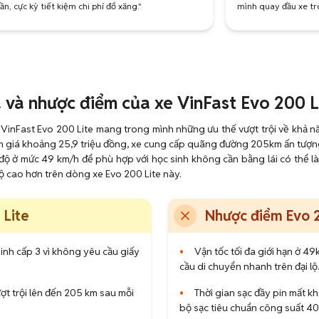
lần, cực kỳ tiết kiệm chi phí đổ xăng."
mình quay đầu xe tro
 và nhược điểm của xe VinFast Evo 200 L
 VinFast Evo 200 Lite mang trong mình những ưu thế vượt trội về khả n
m giá khoảng 25,9 triệu đồng, xe cung cấp quãng đường 205km ấn tượng
ốc độ ở mức 49 km/h để phù hợp với học sinh không cần bằng lái có thể l
ộ cao hơn trên dòng xe Evo 200 Lite này.
 Lite
Nhược điểm Evo 2
inh cấp 3 vì không yêu cầu giấy
•
Vận tốc tối đa giới hạn ở 4
cầu di chuyển nhanh trên đại lộ
t trội lên đến 205 km sau mỗi
•
Thời gian sạc đầy pin mất k
bộ sạc tiêu chuẩn công suất 4