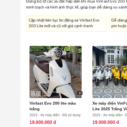
Đừng bỏ lỡ các ưu đãi hấp dẫn khi mua VinFast Evo 200 L
minh bạch và hình ảnh thực tế, giúp bạn dễ dàng so sánh 
Cập nhật liên tục tin đăng xe Vinfast Evo
Dễ dàng
200 Lite mới và cũ với giá cạnh tranh
pin hoặc 
9
Vinfast Evo 200 lite màu
Xe máy điện VinF
trắng
Lite 2025 Trắng 
2023 - Xe máy điện - Đã sử dụng
2025 - Xe máy điện - 
19.000.000 đ
19.000.000 đ