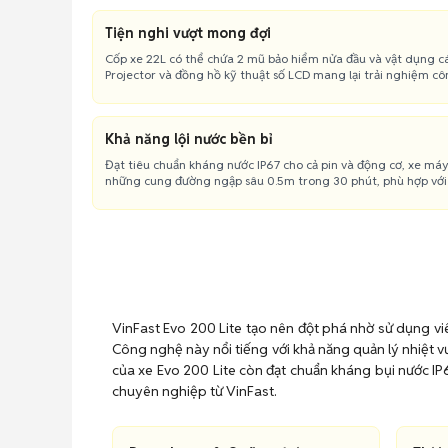
Tiện nghi vượt mong đợi
Cốp xe 22L có thể chứa 2 mũ bảo hiểm nửa đầu và vật dụng cá
Projector và đồng hồ kỹ thuật số LCD mang lại trải nghiệm cô
Khả năng lội nước bền bỉ
Đạt tiêu chuẩn kháng nước IP67 cho cả pin và động cơ, xe máy
những cung đường ngập sâu 0.5m trong 30 phút, phù hợp với 
VinFast Evo 200 Lite tạo nên đột phá nhờ sử dụng viê
Công nghệ này nổi tiếng với khả năng quản lý nhiệt vư
của xe Evo 200 Lite còn đạt chuẩn kháng bụi nước IP6
chuyên nghiệp từ VinFast.