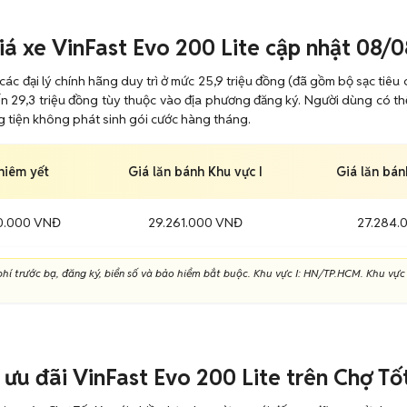
iá xe VinFast Evo 200 Lite cập nhật 08/
các đại lý chính hãng duy trì ở mức 25,9 triệu đồng (đã gồm bộ sạc tiêu 
n 29,3 triệu đồng tùy thuộc vào địa phương đăng ký. Người dùng có thể
 tiện không phát sinh gói cước hàng tháng.
niêm yết
Giá lăn bánh Khu vực I
Giá lăn bán
0.000 VNĐ
29.261.000 VNĐ
27.284.
í trước bạ, đăng ký, biển số và bảo hiểm bắt buộc. Khu vực I: HN/TP.HCM. Khu vực I
 ưu đãi VinFast Evo 200 Lite trên Chợ Tố