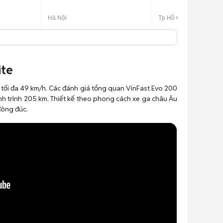
Hà Nội
Tp Hồ Chí Minh
ite
ốc tối đa 49 km/h. Các đánh giá tổng quan VinFast Evo 200
ành trình 205 km. Thiết kế theo phong cách xe ga châu Âu
đông đúc.