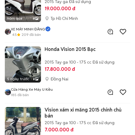
2015
Tay ga
Đã sử dụng
19.000.000 đ
Tp Hồ Chí Minh
hôm qua
8
XE MÁY MINH ĐĂNG
4.5
209
đã bán
Honda Vision 2015 Bạc
2015
Tay ga
100 - 175 cc
Đã sử dụng
17.800.000 đ
Đồng Nai
5 ngày trước
8
Cửa Hàng Xe Máy U Kiều
185
đã bán
Vision xám xi măng 2015 chính chủ
bán
2015
Tay ga
100 - 175 cc
Đã sử dụng
7.000.000 đ