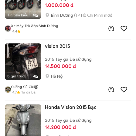
1.000.000 đ
Bình Dương
(TP Hồ Chí Minh mới)
Tin tiêu biểu
5
Xe Máy Trả Góp Bình Dương
4.4
vision 2015
2015
Tay ga
Đã sử dụng
14.500.000 đ
Hà Nội
8 giờ trước
4
Cường Củ Cải
4.7
16
đã bán
Honda Vision 2015 Bạc
2015
Tay ga
Đã sử dụng
14.200.000 đ