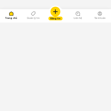
Trang chủ
Quản lý tin
Liên hệ
Tài khoản
Đăng tin
109.000 Bình chọn
Tải ứng dụng Chợ Tốt
Về Chợ Tốt
Quy chế sàn
Chính sách bảo mật
Giải quyết tranh chấp
CÔNG TY TNHH CHỢ TỐT - Người đại diện theo pháp luật:
Nguyễn Trọng Tấn; GPDKKD: 0312120782 do Sở KH & ĐT TP.HCM cấp ngày
11/01/2013;