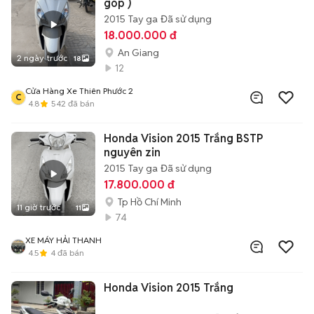
góp )
2015
Tay ga
Đã sử dụng
18.000.000 đ
An Giang
2 ngày trước
18
12
Cửa Hàng Xe Thiên Phước 2
C
4.8
542
đã bán
Honda Vision 2015 Trắng BSTP
nguyên zin
2015
Tay ga
Đã sử dụng
17.800.000 đ
Tp Hồ Chí Minh
11 giờ trước
11
74
XE MÁY HẢI THANH
4.5
4
đã bán
Honda Vision 2015 Trắng