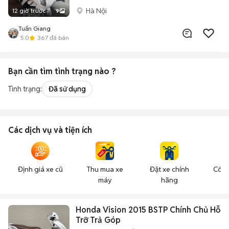
Hà Nội
12 giờ trước
9
Tuấn Giang
5.0
367
đã bán
Bạn cần tìm
tình trạng
nào ?
Tình trạng:
Đã sử dụng
Các dịch vụ và tiện ích
Định giá xe cũ
Thu mua xe
Đặt xe chính
Công
máy
hãng
n
Honda Vision 2015 BSTP Chính Chủ Hỗ
Trỡ Trả Góp