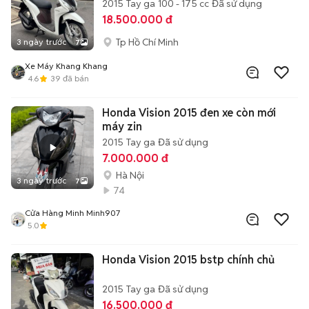
2015
Tay ga
100 - 175 cc
Đã sử dụng
18.500.000 đ
Tp Hồ Chí Minh
3 ngày trước
7
Xe Máy Khang Khang
4.6
39
đã bán
Honda Vision 2015 đen xe còn mới
máy zin
2015
Tay ga
Đã sử dụng
7.000.000 đ
Hà Nội
3 ngày trước
7
74
Cửa Hàng Minh Minh907
5.0
Honda Vision 2015 bstp chính chủ
2015
Tay ga
Đã sử dụng
16.500.000 đ