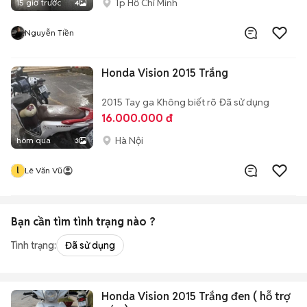
Tp Hồ Chí Minh
15 giờ trước
4
Nguyễn Tiền
Honda Vision 2015 Trắng
2015
Tay ga
Không biết rõ
Đã sử dụng
16.000.000 đ
Hà Nội
hôm qua
3
l
Lê Văn Vũ
Bạn cần tìm
tình trạng
nào ?
Tình trạng:
Đã sử dụng
Honda Vision 2015 Trắng đen ( hỗ trợ