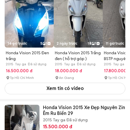
14 giờ trước
5
1
2 ngày trước
18
1
11 giờ trước
Honda Vision 2015 Đen
Honda Vision 2015 Trắng
Honda Vision 
trắng
đen ( hỗ trợ góp )
BSTP nguyên 
2015 Tay ga Đã sử dụng
2015 Tay ga Đã sử dụng
2015 Tay ga Đã
16.500.000 đ
18.000.000 đ
17.800.000 
Tp Hồ Chí Minh
An Giang
Tp Hồ Chí Mi
Xem tin có video
Honda Vision 2015 Xe Đẹp Nguyên Zin
Êm Ru Biển 29
2015
Tay ga
Đã sử dụng
15.500.000 đ