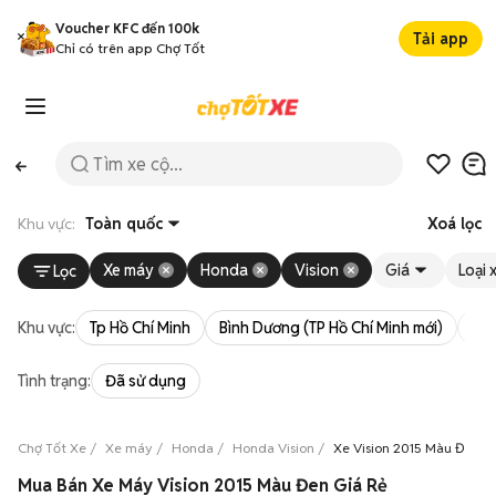
Voucher KFC đến 100k
Tải app
Chỉ có trên app Chợ Tốt
Khu vực:
Toàn quốc
Xoá lọc
Xe máy
Honda
Vision
Giá
Loại 
Lọc
Khu vực:
Tp Hồ Chí Minh
Bình Dương (TP Hồ Chí Minh mới)
Bà 
Tình trạng:
Đã sử dụng
Chợ Tốt Xe
Xe máy
Honda
Honda Vision
Xe Vision 2015 Màu Đen
Mua Bán Xe Máy Vision 2015 Màu Đen Giá Rẻ