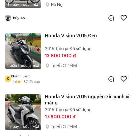
Hà Nội
3 ngày trước
4
Thúy An
Honda Vision 2015 Đen
2015
Tay ga
Đã sử dụng
13.800.000 đ
Tp Hồ Chí Minh
1 tuần trước
8
Khánh Liêm
K
4.6
187
đã bán
Honda Vision 2015 nguyên zin xanh xi
măng
2015
Tay ga
Đã sử dụng
17.800.000 đ
Tp Hồ Chí Minh
4 ngày trước
9