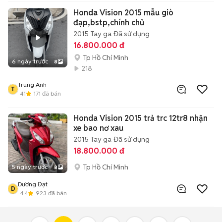
Honda Vision 2015 mẫu giò
đạp,bstp,chính chủ
2015
Tay ga
Đã sử dụng
16.800.000 đ
Tp Hồ Chí Minh
6 ngày trước
8
218
Trung Anh
T
4.1
171
đã bán
Honda Vision 2015 trả trc 12tr8 nhận
xe bao nơ xau
2015
Tay ga
Đã sử dụng
18.800.000 đ
Tp Hồ Chí Minh
5 ngày trước
8
Dương Đạt
D
4.4
923
đã bán