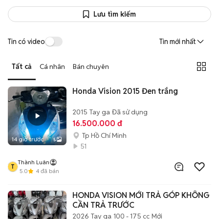
Lưu tìm kiếm
Tin có video
Tin mới nhất
Tất cả
Cá nhân
Bán chuyên
Honda Vision 2015 Đen trắng
2015
Tay ga
Đã sử dụng
16.500.000 đ
Tp Hồ Chí Minh
14 giờ trước
5
51
Thành Luân
T
5.0
4
đã bán
HONDA VISION MỚI TRẢ GÓP KHÔNG
CẦN TRẢ TRƯỚC
2026
Tay ga
100 - 175 cc
Mới