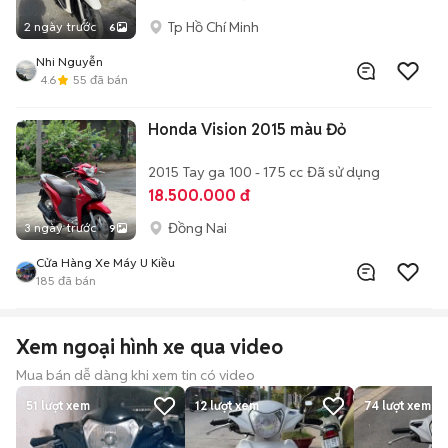
Tp Hồ Chí Minh
2 ngày trước
6
Nhi Nguyễn
4.6
55
đã bán
Honda Vision 2015 màu Đỏ
2015
Tay ga
100 - 175 cc
Đã sử dụng
18.500.000 đ
Đồng Nai
3 ngày trước
9
Cửa Hàng Xe Máy U Kiều
185
đã bán
Xem ngoại hình xe qua video
Mua bán dễ dàng khi xem tin có video
51
lượt xem
12
lượt xem
74
lượt xem