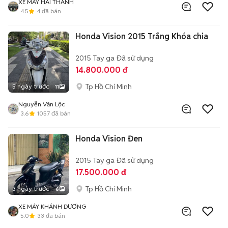
XE MÁY HẢI THANH
4.5
4
đã bán
Honda Vision 2015 Trắng Khóa chia
2015
Tay ga
Đã sử dụng
14.800.000 đ
Tp Hồ Chí Minh
5 ngày trước
11
Nguyễn Văn Lộc
3.6
1057
đã bán
Honda Vision Đen
2015
Tay ga
Đã sử dụng
17.500.000 đ
Tp Hồ Chí Minh
3 ngày trước
6
XE MÁY KHÁNH DƯƠNG
5.0
33
đã bán