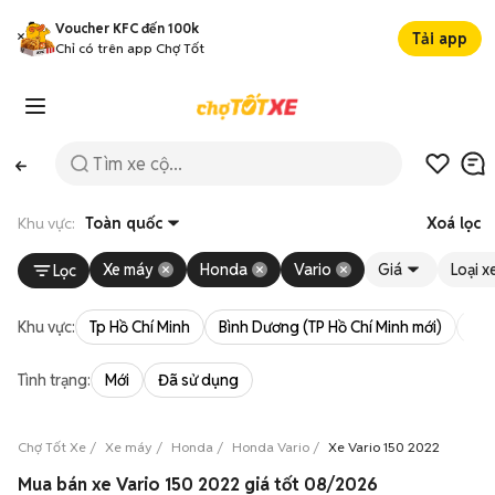
Voucher KFC đến 100k
Tải app
Chỉ có trên app Chợ Tốt
Khu vực:
Toàn quốc
Xoá lọc
Xe máy
Honda
Vario
Giá
Loại x
Lọc
Khu vực:
Tp Hồ Chí Minh
Bình Dương (TP Hồ Chí Minh mới)
Bà 
Tình trạng:
Mới
Đã sử dụng
Chợ Tốt Xe
Xe máy
Honda
Honda Vario
Xe Vario 150 2022
Mua bán xe Vario 150 2022 giá tốt 08/2026