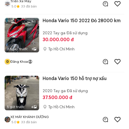
Triên Xe Máy
5.0
33
đã bán
Honda Vario 150 2022 Đỏ 28000 km
2022
Tay ga
Đã sử dụng
30.000.000 đ
Tp Hồ Chí Minh
3 ngày trước
3
Đ
Đăng Khoa
Honda Vario 150 hỗ trợ nợ xấu
2020
Tay ga
Đã sử dụng
37.500.000 đ
Tp Hồ Chí Minh
5 giờ trước
6
XE MÁY KHÁNH DƯƠNG
5.0
33
đã bán