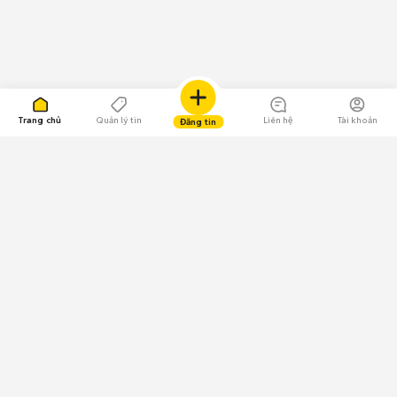
Trang chủ
Quản lý tin
Liên hệ
Tài khoản
Đăng tin
109.000 Bình chọn
Tải ứng dụng Chợ Tốt
Về Chợ Tốt
Quy chế sàn
Chính sách bảo mật
Giải quyết tranh chấp