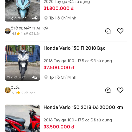
2020
Tay ga
Đã sử dụng
31.800.000 đ
Tp Hồ Chí Minh
13 giờ trước
6
ÔTÔ XE MÁY THÁI HOÀ
4.5
1169
đã bán
Honda Vario 150 Fi 2018 Bạc
2018
Tay ga
100 - 175 cc
Đã sử dụng
32.500.000 đ
Tp Hồ Chí Minh
12 giờ trước
4
Quốc
5.0
2
đã bán
Honda Vario 150 2018 Đỏ 20000 km
2018
Tay ga
100 - 175 cc
Đã sử dụng
33.500.000 đ