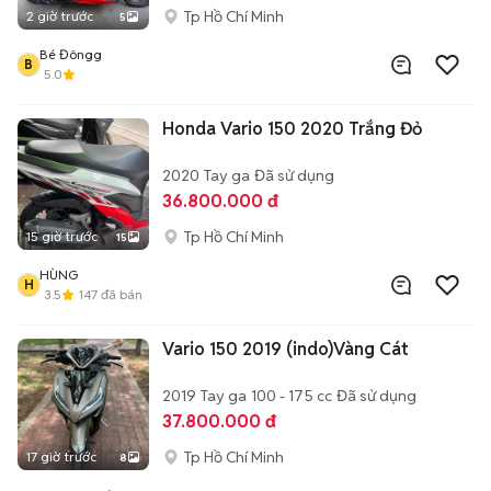
Tp Hồ Chí Minh
2 giờ trước
5
Bé Đôngg
B
5.0
Honda Vario 150 2020 Trắng Đỏ
2020
Tay ga
Đã sử dụng
36.800.000 đ
Tp Hồ Chí Minh
15 giờ trước
15
HÙNG
H
3.5
147
đã bán
Vario 150 2019 (indo)Vàng Cát
2019
Tay ga
100 - 175 cc
Đã sử dụng
37.800.000 đ
Tp Hồ Chí Minh
17 giờ trước
8