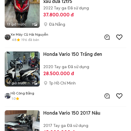
xấu đưa 12tr5
2022
Tay ga
Đã sử dụng
37.800.000 đ
Đà Nẵng
13 giờ trước
7
Xe Máy Cũ Hải Nguyễn
4.8
196
đã bán
Honda Vario 150 Trắng đen
2020
Tay ga
Đã sử dụng
28.500.000 đ
Tp Hồ Chí Minh
10 giờ trước
7
Hồ Công Bằng
1.0
Honda Vario 150 2017 Nâu
2017
Tay ga
Đã sử dụng