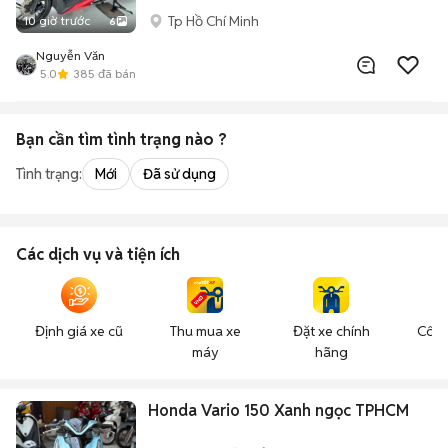
Tp Hồ Chí Minh
10 giờ trước
6
Nguyễn Văn
5.0
385
đã bán
Bạn cần tìm
tình trạng
nào ?
Tình trạng:
Mới
Đã sử dụng
Các dịch vụ và tiện ích
Định giá xe cũ
Thu mua xe
Đặt xe chính
Công
máy
hãng
n
Honda Vario 150 Xanh ngọc TPHCM