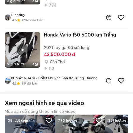
3 giờ trước
6
773
Tuanduy
4.6
12367
đã bán
Honda Vario 150 6000 km Trắng
2021
Tay ga
Đã sử dụng
43.500.000 đ
Cần Thơ
9 giờ trước
6
113
XE MÁY QUANG TRẦN Chuyen Bán Xe Trúng Thưởng
4.2
99
đã bán
Xem ngoại hình xe qua video
Mua bán dễ dàng khi xem tin có video
38
lượt xem
773
lượt xem
351
lượt xem