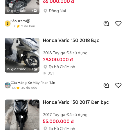
65.000.000 đ
Đồng Nai
12 giờ trước
4
Bảo Trâm
B
5.0
2
đã bán
Honda Vario 150 2018 Bạc
2018
Tay ga
Đã sử dụng
29.300.000 đ
Tp Hồ Chí Minh
15 giờ trước
8
351
Cửa Hàng Xe Máy Phan Tấn
4.5
35
đã bán
Honda Vario 150 2017 Đen bạc
2017
Tay ga
Đã sử dụng
55.000.000 đ
Tp Hồ Chí Minh