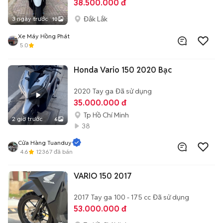
38.500.000 đ
Đắk Lắk
3 ngày trước
10
Xe Máy Hồng Phát
5.0
Honda Vario 150 2020 Bạc
2020
Tay ga
Đã sử dụng
35.000.000 đ
Tp Hồ Chí Minh
2 giờ trước
6
38
Cửa Hàng Tuanduy
4.6
12367
đã bán
VARIO 150 2017
2017
Tay ga
100 - 175 cc
Đã sử dụng
53.000.000 đ