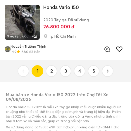
Honda Vario 150
2020
Tay ga
Đã sử dụng
26.800.000 đ
Tp Hồ Chí Minh
3 ngày trước
4
Nguyễn Trường Thịnh
4.9
880
đã bán
1
2
3
4
5
Mua bán xe Honda Vario 150 2022 trên Chợ Tốt Xe
09/08/2026
Honda Vario 150 2022 là mẫu xe tay ga nhập khẩu được nhiều người ưa
chuộng nhờ thiết kế thể thao, động cơ mạnh và trang bị hiện đại. Phiên
bản 2022 vẫn giữ kiểu dáng đặc trưng của dòng Vario nhưng tinh chỉnh
nhẹ ở tem xe và màu sắc, giúp xe trông nổi bật hơn.
Xe sử dụng động cơ 150cc eSP, tích hợp phun xăng điện tử PGM-FI, cho