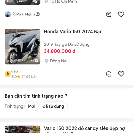
Tp Hồ Chí Minh
hôm qua
4
Hồ Minh Nghĩa
Honda Vario 150 2024 Bạc
2019
Tay ga
Đã sử dụng
34.800.000 đ
Đồng Nai
3 giờ trước
10
Kiều
k
5.0
74
đã bán
Bạn cần tìm
tình trạng
nào ?
Tình trạng:
Mới
Đã sử dụng
Vario 150 2022 đỏ candy siêu đẹp nợ