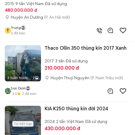
2015
9 tấn
Việt Nam
Đã sử dụng
480.000.000 đ
Huyện An Dương
(P. An Hải mới)
Trung
T
2
đã bán
Thaco Ollin 350 thùng kín 2017 Xanh
2017
3 tấn
Đã sử dụng
210.000.000 đ
Huyện Thuỷ Nguyên
(P. Nam Triệu mới)
3 tuần trước
7
Son Dinh
3.0
2
đã bán
KIA K250 thùng kín đời 2024
2024
2 tấn
Việt Nam
Đã sử dụng
Tin hết hạn
430.000.000 đ