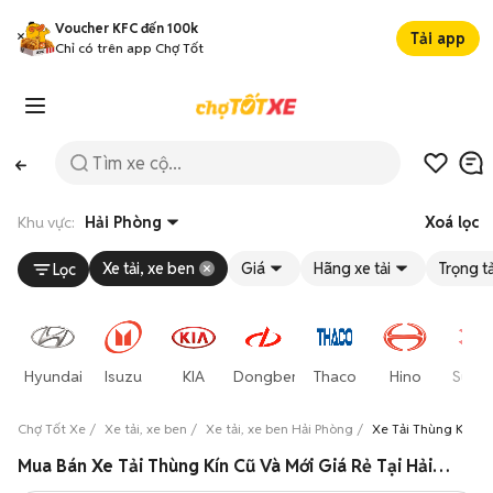
Voucher KFC đến 100k
Tải app
Chỉ có trên app Chợ Tốt
Khu vực:
Hải Phòng
Xoá lọc
Xe tải, xe ben
Giá
Hãng xe tải
Trọng tả
Lọc
Hyundai
Isuzu
KIA
Dongben
Thaco
Hino
Suzuk
Chợ Tốt Xe
Xe tải, xe ben
Xe tải, xe ben Hải Phòng
Xe Tải Thùng Kín H
Mua Bán Xe Tải Thùng Kín Cũ Và Mới Giá Rẻ Tại Hải Phòng