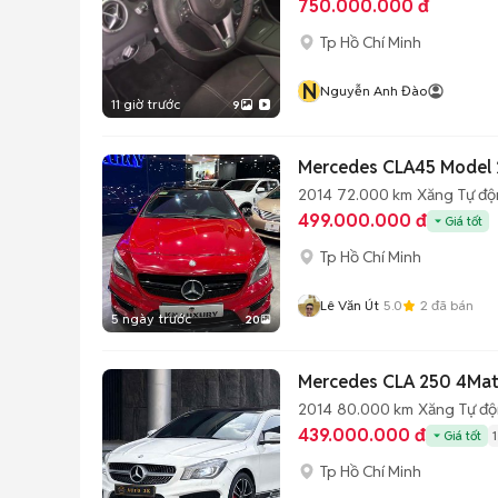
750.000.000 đ
Tp Hồ Chí Minh
N
Nguyễn Anh Đào
11 giờ trước
9
Mercedes CLA45 Model
2014
72.000 km
Xăng
Tự đ
499.000.000 đ
Giá tốt
Tp Hồ Chí Minh
Lê Văn Út
5.0
2
đã bán
5 ngày trước
20
Mercedes CLA 250 4Mati
2014
80.000 km
Xăng
Tự đ
439.000.000 đ
Giá tốt
Tp Hồ Chí Minh