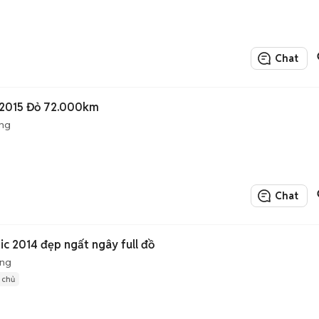
Chat
 2015 Đỏ 72.000km
ộng
Chat
c 2014 đẹp ngất ngây full đồ
ộng
1 chủ