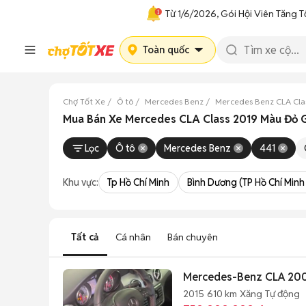
Từ 1/6/2026, Gói Hội Viên Tăng T
Toàn quốc
Chợ Tốt Xe
Ô tô
Mercedes Benz
Mercedes Benz CLA Cla
Mua Bán Xe Mercedes CLA Class 2019 Màu Đỏ G
Lọc
Ô tô
Mercedes Benz
441
Khu vực:
Tp Hồ Chí Minh
Bình Dương (TP Hồ Chí Minh
Tất cả
Cá nhân
Bán chuyên
Mercedes-Benz CLA 200
2015
610 km
Xăng
Tự động