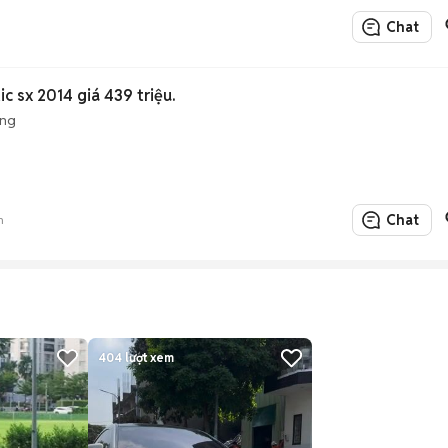
Chat
n
 sx 2014 giá 439 triệu.
ộng
Chat
n
404
lượt xem