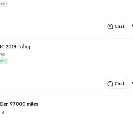
1 chủ
Chat
C 2018 Trắng
ộng
rường
Chat
n
 Đen 97000 miles
ng