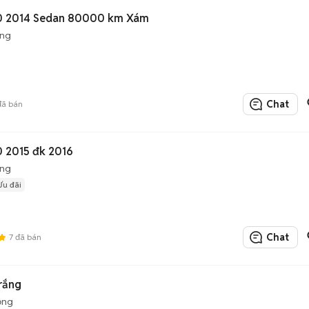
0 2014 Sedan 80000 km Xám
ộng
Chat
ã bán
 2015 đk 2016
ộng
Ưu đãi
Chat
7
đã bán
rắng
ộng