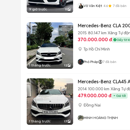
Võ Văn Kiệt
4.6
7
đã bán
9 giờ trước
11
Mercedes-Benz CLA 200
2015
80.147 km
Xăng
Tự độ
370.000.000 đ
Giấy tờ 
Tp Hồ Chí Minh
Phó Pháp
7
đã bán
1 tháng trước
12
Mercedes-Benz CLA45 A
2014
100.000 km
Xăng
Tự đ
479.000.000 đ
Giá tốt
Đồng Nai
MINH HOÀNG THỊNH
1 tháng trước
17