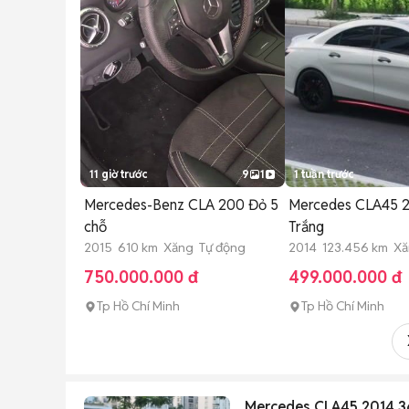
11 giờ trước
9
1
1 tuần trước
Mercedes-Benz CLA 200 Đỏ 5
Mercedes CLA45 
chỗ
Trắng
2015 610 km Xăng Tự động
2014 123.456 km Xă
750.000.000 đ
499.000.000 đ
Tp Hồ Chí Minh
Tp Hồ Chí Minh
Mercedes CLA45 2014 3