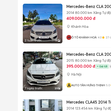
Mercedes-Benz CLA 20
2014
80.000 km
Xăng
Tự đ
409.000.000 đ
Khánh Hòa
Ô TÔ KHÁNH HOÀ
4.0
27
đ
2 tuần trước
19
Mercedes-Benz CLA 200
2015
80.000 km
Xăng
Tự đ
395.000.000 đ
Giá tốt
Hà Nội
A
AUTO TÂN HƯNG THỊNH
5.0
7 ngày trước
20
Mercedes CLA45 2014 T
2014
123.456 km
Xăng
Tự đ