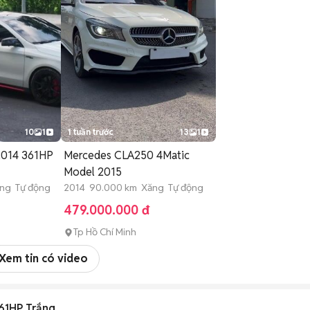
10
1
1 tuần trước
13
1
2014 361HP
Mercedes CLA250 4Matic
Model 2015
ng Tự động
2014 90.000 km Xăng Tự động
479.000.000 đ
Tp Hồ Chí Minh
Xem tin có video
61HP Trắng