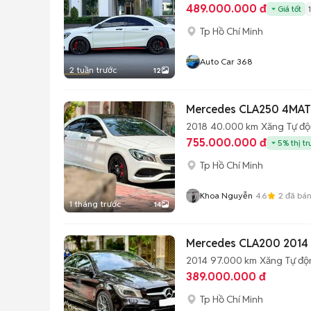
489.000.000 đ
Giá tốt
Tp Hồ Chí Minh
Auto Car 368
2 tuần trước
12
Mercedes CLA250 4MATI
2018
40.000 km
Xăng
Tự đ
755.000.000 đ
5% thị t
Tp Hồ Chí Minh
Khoa Nguyễn
4.6
2
đã bá
1 tháng trước
14
Mercedes CLA200 2014
2014
97.000 km
Xăng
Tự độ
389.000.000 đ
Tp Hồ Chí Minh