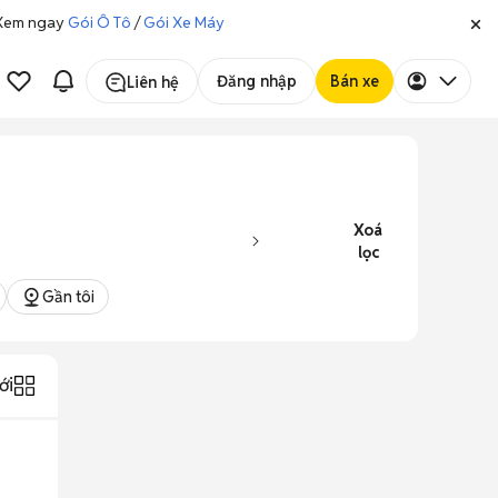
. Xem ngay
Gói Ô Tô
/
Gói Xe Máy
Đăng nhập
Bán xe
Liên hệ
Xoá
lọc
Gần tôi
ới