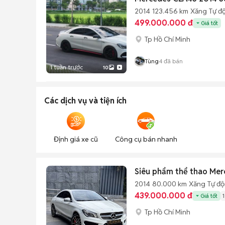
2014
123.456 km
Xăng
Tự đ
499.000.000 đ
Giá tốt
Tp Hồ Chí Minh
Tùng
4
đã bán
1 tuần trước
10
Các dịch vụ và tiện ích
Định giá xe cũ
Công cụ bán nhanh
Siêu phẩm thể thao Mer
2014
80.000 km
Xăng
Tự đ
439.000.000 đ
Giá tốt
Tp Hồ Chí Minh