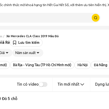
ốc chính thức mở khoá hạng tin Hết Ga Hết Số, với thêm ưu tiên hiển thị
ss
Xe Mercedes CLA Class 2019 Màu Đỏ
iá Rẻ
Lưu tìm kiếm
Giá
Năm sản xuất
 mới)
Bà Rịa - Vũng Tàu (TP Hồ Chí Minh mới)
Hà Nội
Đà Nẵng
Tin có video
Tin mới nhất
Dạng lư
 Đỏ 5 chỗ