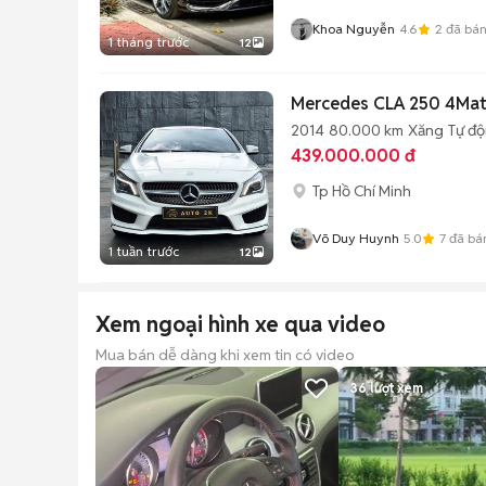
Khoa Nguyễn
4.6
2
đã bá
1 tháng trước
12
Mercedes CLA 250 4Matic
2014
80.000 km
Xăng
Tự đ
439.000.000 đ
Tp Hồ Chí Minh
Võ Duy Huynh
5.0
7
đã bá
1 tuần trước
12
Xem ngoại hình xe qua video
Mua bán dễ dàng khi xem tin có video
36
lượt xem