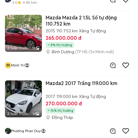
5.0
4
đã bán
Mazda Mazda 2 1.5L Số tự động
110.752 km
2015
110.752 km
Xăng
Tự động
265.000.000 đ
8% thị trường
2 tuần trước
10
Bình Dương
(TP Hồ Chí Minh mới)
M
Minh Trí
Mazda2 2017 Trắng 119.000 km
2017
119.000 km
Xăng
Tự động
270.000.000 đ
15% thị trường
2 tuần trước
13
Đồng Tháp
Phương Phan Duy