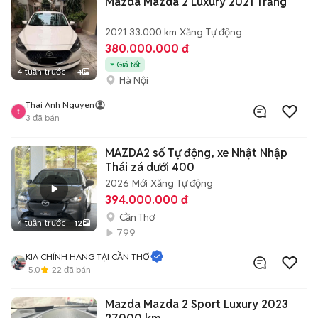
Mazda Mazda 2 Luxury 2021 Trắng
2021
33.000 km
Xăng
Tự động
380.000.000 đ
Giá tốt
4 tuần trước
4
Hà Nội
Thai Anh Nguyen
3
đã bán
MAZDA2 số Tự động, xe Nhật Nhập
Thái zá dưới 400
2026
Mới
Xăng
Tự động
394.000.000 đ
Cần Thơ
4 tuần trước
12
799
KIA CHÍNH HÃNG TẠI CẦN THƠ
5.0
22
đã bán
Mazda Mazda 2 Sport Luxury 2023