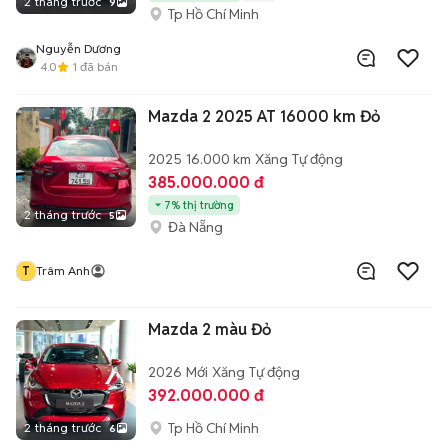
2 tháng trước
9
Tp Hồ Chí Minh
Nguyễn Dương
4.0
1
đã bán
Mazda 2 2025 AT 16000 km Đỏ
2025
16.000 km
Xăng
Tự động
385.000.000 đ
7% thị trường
2 tháng trước
5
Đà Nẵng
T
Trâm Anh
Mazda 2 màu Đỏ
2026
Mới
Xăng
Tự động
392.000.000 đ
Tp Hồ Chí Minh
2 tháng trước
6