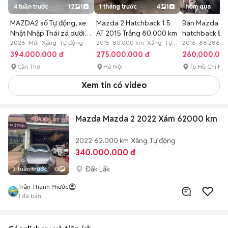
4 tuần trước
12
1
1 tháng trước
4
1
hôm qua
MAZDA2 số Tự động, xe
Mazda 2 Hatchback 1.5
Bán Mazda 2 1
Nhật Nhập Thái zá dưới
AT 2015 Trắng 80.000 km
hatchback Đỏ
400
2026 Mới Xăng Tự động
2015 80.000 km Xăng Tự
2016 68.286 k
động
động
394.000.000 đ
275.000.000 đ
260.000.00
Cần Thơ
Hà Nội
Tp Hồ Chí Mi
Xem tin có video
Mazda Mazda 2 2022 Xám 62000 km
2022
62.000 km
Xăng
Tự động
340.000.000 đ
Đắk Lắk
3 tuần trước
13
Trần Thanh Phước
1
đã bán