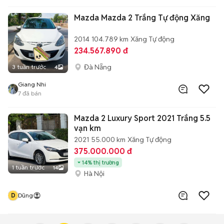
Mazda Mazda 2 Trắng Tự động Xăng
2014
104.789 km
Xăng
Tự động
234.567.890 đ
Đà Nẵng
3 tuần trước
4
Giang Nhi
7
đã bán
Mazda 2 Luxury Sport 2021 Trắng 5.5
vạn km
2021
55.000 km
Xăng
Tự động
375.000.000 đ
14% thị trường
1 tuần trước
14
Hà Nội
D
Dũng