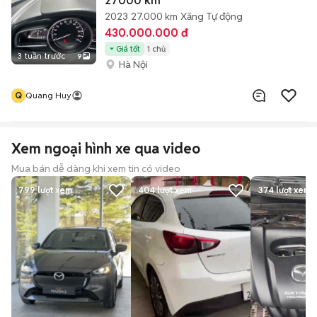
27000 km
2023
27.000 km
Xăng
Tự động
430.000.000 đ
Giá tốt
1 chủ
3 tuần trước
9
Hà Nội
Q
Quang Huy
Xem ngoại hình xe qua video
Mua bán dễ dàng khi xem tin có video
799
lượt xem
404
lượt xem
374
lượt xem