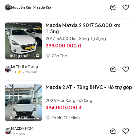
Nguyễn Kim Mazda Kia
Mazda Mazda 2 2017 56.000 km
Trắng
2017
56.000 km
Xăng
Tự động
299.000.000 đ
Cần Thơ
1 tháng trước
5
Lê Thị Bé Trang
5.0
2
đã bán
Mazda 2 AT - Tặng BHVC - Hỗ trợ góp
2026
Mới
Xăng
Tự động
394.000.000 đ
Tp Hồ Chí Minh
1 tháng trước
9
MAZDA HCM
1
đã bán