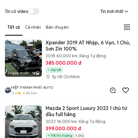
Tin có video
Tin mới nhất
Tất cả
Cá nhân
Bán chuyên
Xpander 2019 AT Nhập, 6 Vạn, 1 Chủ,
Sơn Zin 100%
2018
60.000 km
Xăng
Tự động
385.000.000 đ
Giá tốt
7 ngày trước
18
Tp Hồ Chí Minh
HIỆP THÀNH PHÁT AUTO
5.0
4
đã bán
Mazda 2 Sport Luxury 2022 1 chủ từ
đầu full hãng
2022
16.000 km
Xăng
Tự động
399.000.000 đ
11% thị trường
1 chủ