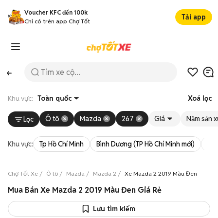
Voucher KFC đến 100k
Tải app
Chỉ có trên app Chợ Tốt
Khu vực:
Toàn quốc
Xoá lọc
Ô tô
Mazda
267
Giá
Năm sản x
Lọc
Khu vực:
Tp Hồ Chí Minh
Bình Dương (TP Hồ Chí Minh mới)
Bà 
Chợ Tốt Xe
Ô tô
Mazda
Mazda 2
Xe Mazda 2 2019 Màu Đen
Mua Bán Xe Mazda 2 2019 Màu Đen Giá Rẻ
Lưu tìm kiếm