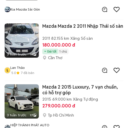
Kia Mazda Sài Gòn
Mazda Mazda 2 2011 Nhập Thái số sàn
2011
82.155 km
Xăng
Số sàn
180.000.000 đ
Giá tốt
1 chủ
3 tuần trước
14
Cần Thơ
Lan Thảo
L
5.0
7
đã bán
Mazda 2 2015 Luxxury, 7 vạn chuẩn,
có hỗ trợ góp
2015
69.000 km
Xăng
Tự động
279.000.000 đ
Tp Hồ Chí Minh
3 tuần trước
17
HIỆP THÀNH PHÁT AUTO