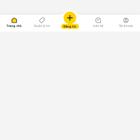
Trang chủ
Quản lý tin
Liên hệ
Tài khoản
Đăng tin
109.000 Bình chọn
Tải ứng dụng Chợ Tốt
Về Chợ Tốt
Quy chế sàn
Chính sách bảo mật
Giải quyết tranh chấp
CÔNG TY TNHH CHỢ TỐT - Người đại diện theo pháp luật:
Nguyễn Trọng Tấn; GPDKKD: 0312120782 do Sở KH & ĐT TP.HCM cấp ngày
11/01/2013;
GPMXH: 185/GP-BTTTT do Bộ Thông tin và Truyền thông
cấp ngày 09/07/2024 - Chịu trách nhiệm