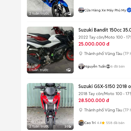
Cửa Hàng Xe Máy Phú My
2 tuần trước
11
Suzuki Bandit 150cc 35
2022
Tay côn/Moto
100 - 17
25.000.000 đ
Thành phố Vũng Tàu
(TP 
Nguyễn Tuấn
6
đã bán
1 tuần trước
1
Suzuki GSX-S150 2018 o
2018
Tay côn/Moto
100 - 17
28.500.000 đ
Thành phố Vũng Tàu
(TP 
Cao Trí
4.4
558
đã bán
2 tuần trước
20