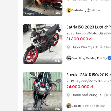
b
Buitridung
1
đã bán
2 ngày trước
4
Satria150 2023 Lướt chí
2023
Tay côn/Moto
Đã sử 
31.800.000 đ
Thị xã Phú Mỹ
(TP Hồ Chí 
Cửa Hàng Xe Máy Phú My
hôm qua
13
Suzuki GSX-R150/2019 
2018
Tay côn/Moto
100 - 17
24.000.000 đ
Thành phố Vũng Tàu
(TP 
Cao Trí
4.4
558
đã bán
4 giờ trước
20