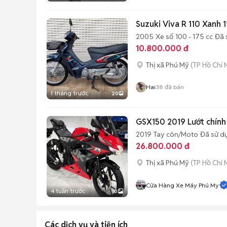
Suzuki Viva R 110 Xanh 
2005
Xe số
100 - 175 cc
Đã 
10.800.000 đ
Thị xã Phú Mỹ
(TP Hồ Chí 
Hai
38
đã bán
1 tháng trước
20
GSX150 2019 Lướt chính
2019
Tay côn/Moto
Đã sử d
26.800.000 đ
Thị xã Phú Mỹ
(TP Hồ Chí 
Cửa Hàng Xe Máy Phú My
4 tuần trước
10
Các dịch vụ và tiện ích