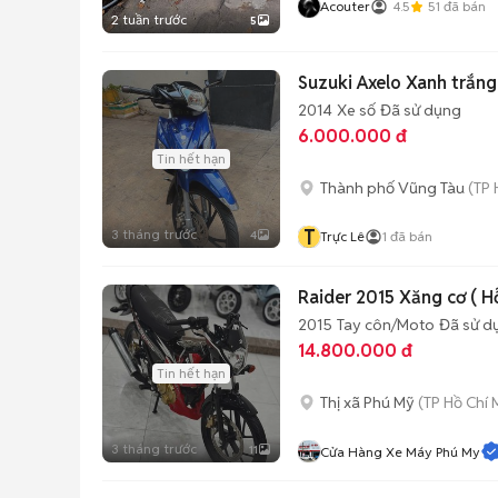
Acouter
4.5
51
đã bán
2 tuần trước
5
Suzuki Axelo Xanh trắng
2014
Xe số
Đã sử dụng
6.000.000 đ
Tin hết hạn
Thành phố Vũng Tàu
(TP 
T
3 tháng trước
4
Trực Lê
1
đã bán
Raider 2015 Xăng cơ ( H
2015
Tay côn/Moto
Đã sử d
14.800.000 đ
Tin hết hạn
Thị xã Phú Mỹ
(TP Hồ Chí 
3 tháng trước
11
Cửa Hàng Xe Máy Phú My