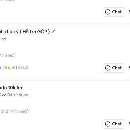
Chat
nh chủ ký ( Hỗ trợ GÓP ) ✅
dụng
Minh mới)
4.8
103
đã bán
Chat
odo 10k km
5 cc
Đã sử dụng
Hồ Chí Minh mới)
Chat