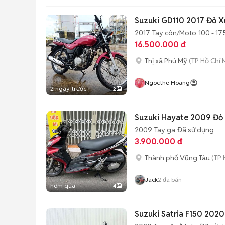
Suzuki GD110 2017 Đỏ X
2017
Tay côn/Moto
100 - 17
16.500.000 đ
Thị xã Phú Mỹ
(TP Hồ Chí 
Ngocthe Hoang
2 ngày trước
2
Suzuki Hayate 2009 Đỏ 
2009
Tay ga
Đã sử dụng
3.900.000 đ
Thành phố Vũng Tàu
(TP 
Jack
2
đã bán
hôm qua
4
Suzuki Satria F150 202