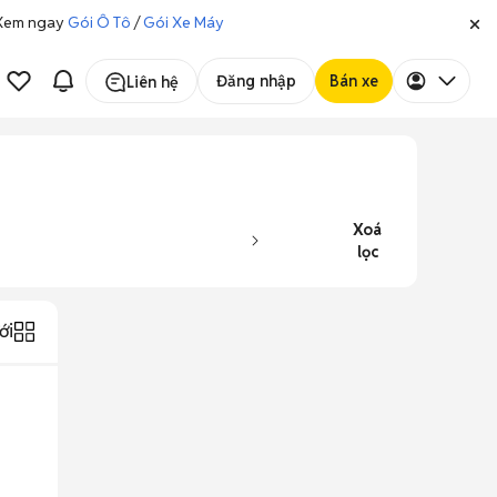
. Xem ngay
Gói Ô Tô
/
Gói Xe Máy
Đăng nhập
Bán xe
Liên hệ
Xoá
lọc
ới