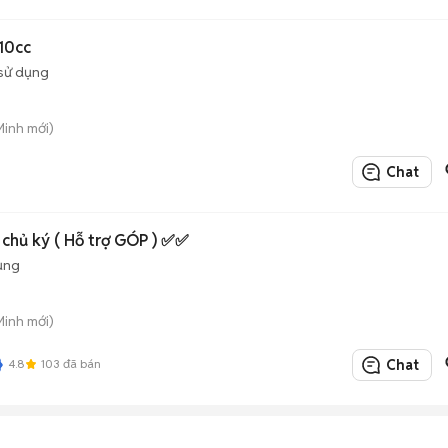
110cc
sử dụng
Minh mới)
Chat
 chủ ký ( Hỗ trợ GÓP ) ✅✅
ụng
Minh mới)
4.8
103
đã bán
Chat