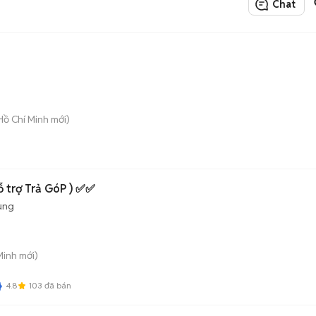
Chat
Hồ Chí Minh mới)
ỗ trợ Trả GóP ) ✅✅
ụng
Minh mới)
4.8
103
đã bán