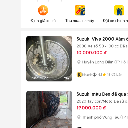
Định giá xe cũ
Thu mua xe máy
Đặt xe chính 
Suzuki Viva 2000 Xám 
2000
Xe số
50 - 100 cc
Đã 
10.000.000 đ
Huyện Long Điền
(TP Hồ 
K
Khanh
4.5
18
đã bán
3 tuần trước
9
Suzuki màu Đen đã qua 
2020
Tay côn/Moto
Đã sử 
19.000.000 đ
Thành phố Vũng Tàu
(TP 