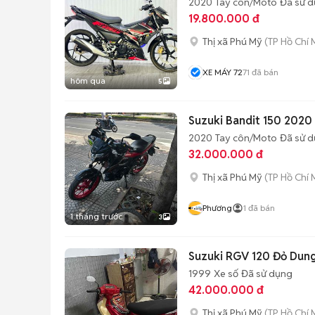
2020
Tay côn/Moto
Đã sử 
19.800.000 đ
Thị xã Phú Mỹ
(TP Hồ Chí 
XE MÁY 72
71
đã bán
hôm qua
5
Suzuki Bandit 150 202
2020
Tay côn/Moto
Đã sử 
32.000.000 đ
Thị xã Phú Mỹ
(TP Hồ Chí 
Phương
1
đã bán
1 tháng trước
3
Suzuki RGV 120 Đỏ Dung
1999
Xe số
Đã sử dụng
42.000.000 đ
Thị xã Phú Mỹ
(TP Hồ Chí 