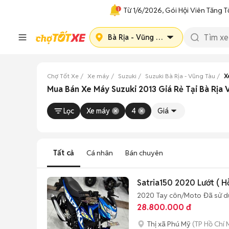
Từ 1/6/2026, Gói Hội Viên Tăng T
Bà Rịa - Vũng Tàu
Chợ Tốt Xe
Xe máy
Suzuki
Suzuki Bà Rịa - Vũng Tàu
X
Mua Bán Xe Máy Suzuki 2013 Giá Rẻ Tại Bà Rịa 
Lọc
Xe máy
4
Giá
Tất cả
Cá nhân
Bán chuyên
Satria150 2020 Lướt ( 
2020
Tay côn/Moto
Đã sử 
28.800.000 đ
Thị xã Phú Mỹ
(TP Hồ Chí 