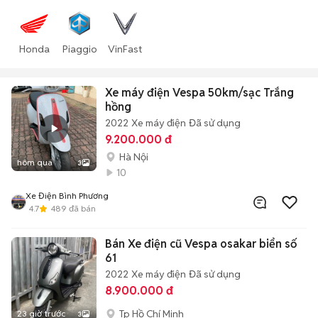
Honda
Piaggio
VinFast
Xe máy điện Vespa 50km/sạc Trắng
hồng
2022
Xe máy điện
Đã sử dụng
9.200.000 đ
Hà Nội
hôm qua
3
10
Xe Điện Bình Phương
4.7
489
đã bán
Bán Xe điện cũ Vespa osakar biển số
61
2022
Xe máy điện
Đã sử dụng
8.900.000 đ
Tp Hồ Chí Minh
23 giờ trước
3