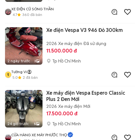
XE ĐIỆN CŨ SÓNG THẦN
4.7
360
đã bán
Xe điện Vespa V3 946 Đỏ 300km
2026
Xe máy điện
Đã sử dụng
11.500.000 đ
Tp Hồ Chí Minh
2 ngày trước
3
Tường Vi
t
5.0
2
đã bán
Xe máy điện Vespa Espero Classic
Plus 2 Đen Mới
2026
Xe máy điện
Mới
17.500.000 đ
Tp Hồ Chí Minh
24 giờ trước
5
CỬA HÀNG XE MÁY PHƯỚC THỌ