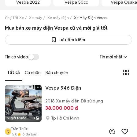
Vespa 2022
Vespa 50cc
Vespa Osaka
Chợ Tốt Xe
Xe máy
Xe máy điện
Xe Máy Điện Vespa
Mua bán xe máy điện Vespa cũ và mới giá tốt
Lưu tìm kiếm
Tin có video
Tin mới nhất
Tất cả
Cá nhân
Bán chuyên
Vespa 946 Điện
2018
Xe máy điện
Đã sử dụng
38.000.000 đ
Tp Hồ Chí Minh
2 giờ trước
7
Trần Thức
t
5.0
6
đã bán