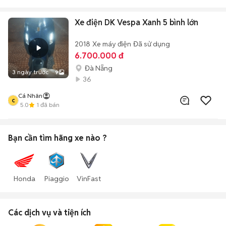
Xe điện DK Vespa Xanh 5 bình lớn
2018
Xe máy điện
Đã sử dụng
6.700.000 đ
Đà Nẵng
3 ngày trước
9
36
Cá Nhân
c
5.0
1
đã bán
Bạn cần tìm
hãng xe
nào ?
Honda
Piaggio
VinFast
Các dịch vụ và tiện ích