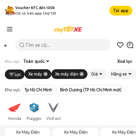
Voucher KFC đến 100k
Tải app
Chỉ có trên app Chợ Tốt
Khu vực:
Toàn quốc
Xoá lọc
Xe máy
Xe máy điện
Giá
Hãng xe
Lọc
Khu vực:
Tp Hồ Chí Minh
Bình Dương (TP Hồ Chí Minh mới)
Bà 
Honda
Piaggio
VinFast
Xe Máy Điện
Xe Máy Điện
Xe Máy Điện