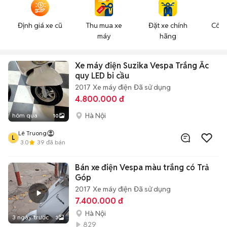
Định giá xe cũ
Thu mua xe
Đặt xe chính
Công
máy
hãng
n
Xe máy điện Suzika Vespa Trắng Ắc
quy LED bi cầu
2017
Xe máy điện
Đã sử dụng
4.800.000 đ
Hà Nội
hôm qua
10
Lê Truong
L
3.0
39
đã bán
Bán xe điện Vespa màu trắng có Trả
Góp
2017
Xe máy điện
Đã sử dụng
7.400.000 đ
Hà Nội
3 ngày trước
3
829