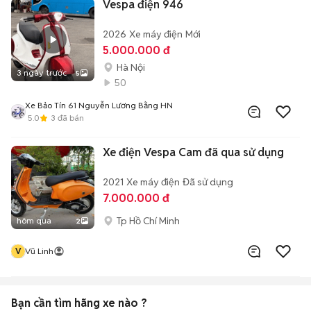
Vespa điện 946
2026
Xe máy điện
Mới
5.000.000 đ
Hà Nội
3 ngày trước
5
50
Xe Bảo Tín 61 Nguyễn Lương Bằng HN
5.0
3
đã bán
Xe điện Vespa Cam đã qua sử dụng
2021
Xe máy điện
Đã sử dụng
7.000.000 đ
Tp Hồ Chí Minh
hôm qua
2
V
Vũ Linh
Bạn cần tìm
hãng xe
nào ?