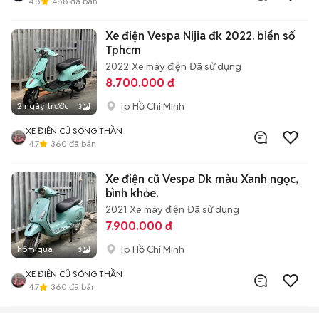
4.8
488
đã bán
Xe điện Vespa Nijia đk 2022. biển số
Tphcm
2022
Xe máy điện
Đã sử dụng
8.700.000 đ
Tp Hồ Chí Minh
2 ngày trước
3
XE ĐIỆN CŨ SÓNG THẦN
4.7
360
đã bán
Xe điện cũ Vespa Dk màu Xanh ngọc,
bình khỏe.
2021
Xe máy điện
Đã sử dụng
7.900.000 đ
Tp Hồ Chí Minh
hôm qua
3
XE ĐIỆN CŨ SÓNG THẦN
4.7
360
đã bán