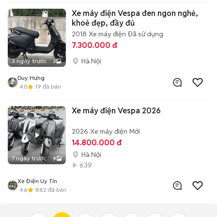
Xe máy điện Vespa đen ngon nghẻ,
khoẻ đẹp, đầy đủ
2018
Xe máy điện
Đã sử dụng
7.300.000 đ
Hà Nội
3 ngày trước
3
Duy Hưng
4.0
19
đã bán
Xe máy điện Vespa 2026
2026
Xe máy điện
Mới
14.800.000 đ
Hà Nội
7 ngày trước
9
639
Xe Điện Uy Tín
4.6
882
đã bán