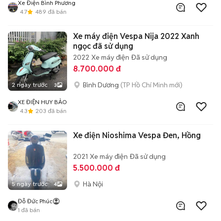
Xe Điện Bình Phương
4.7
489
đã bán
Xe máy điện Vespa Nija 2022 Xanh
ngọc đã sử dụng
2022
Xe máy điện
Đã sử dụng
8.700.000 đ
Bình Dương
(TP Hồ Chí Minh mới)
2 ngày trước
3
XE ĐIỆN HUY BẢO
4.3
203
đã bán
Xe điện Nioshima Vespa Đen, Hồng
2021
Xe máy điện
Đã sử dụng
5.500.000 đ
Hà Nội
5 ngày trước
4
Đỗ Đức Phúc
1
đã bán