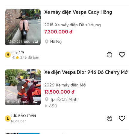
Xe máy điện Vespa Cady Hồng
2018
Xe máy điện
Đã sử dụng
7.300.000 đ
Hà Nội
42 phút trước
3
Huylam
H
4.1
246
đã bán
Xe điện Vespa Dior 946 Đỏ Cherry Mới
2026
Xe máy điện
Mới
13.500.000 đ
Tp Hồ Chí Minh
51 phút trước
1
650
LƯU BẢO TRÂN
L
16
đã bán