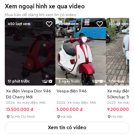
Xem ngoại hình xe qua video
Mua bán dễ dàng khi xem tin có video
650
lượt xem
50
lượt xem
10
lượt xem
51 phút trước
1
1
3 ngày trước
5
1
hôm qua
Xe điện Vespa Dior 946
Vespa điện 946
Xe máy điện 
Đỏ Cherry Mới
50km/sạc Trắ
2026 Xe máy điện Mới
2026 Xe máy điện Mới
2022 Xe máy đ
dụng
13.500.000 đ
5.000.000 đ
9.200.000 đ
Tp Hồ Chí Minh
Hà Nội
Hà Nội
Xem tin có video