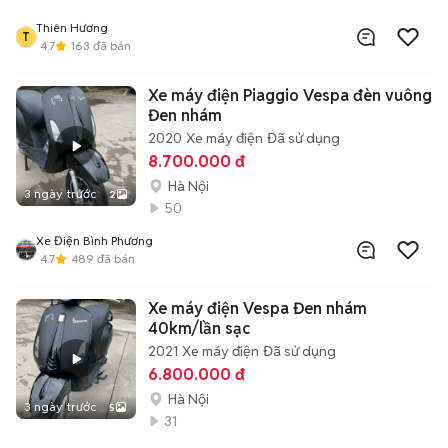
Thiên Hương
T
4.7
163
đã bán
Xe máy điện Piaggio Vespa đèn vuông
Đen nhám
2020
Xe máy điện
Đã sử dụng
8.700.000 đ
Hà Nội
3 ngày trước
2
50
Xe Điện Bình Phương
4.7
489
đã bán
Xe máy điện Vespa Đen nhám
40km/lần sạc
2021
Xe máy điện
Đã sử dụng
6.800.000 đ
Hà Nội
3 ngày trước
5
31