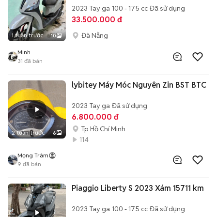
2023
Tay ga
100 - 175 cc
Đã sử dụng
33.500.000 đ
Đà Nẵng
1 tuần trước
10
Minh
31
đã bán
lybitey Máy Móc Nguyên Zin BST BTC
2023
Tay ga
Đã sử dụng
6.800.000 đ
Tp Hồ Chí Minh
2 tuần trước
6
114
Mọng Trâm
9
đã bán
Piaggio Liberty S 2023 Xám 15711 km
2023
Tay ga
100 - 175 cc
Đã sử dụng