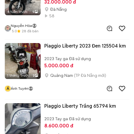
32.000.000 đ
Đà Nẵng
4 tuần trước
5
58
Nguyễn Hòa
5.0
28
đã bán
Piaggio Liberty 2023 Đen 125504 km
2023
Tay ga
Đã sử dụng
5.000.000 đ
Quảng Nam
(TP Đà Nẵng mới)
1 tháng trước
2
Á
Ánh Tuyên
Piaggio Liberty Trắng 65794 km
2023
Tay ga
Đã sử dụng
8.600.000 đ