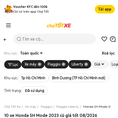
Voucher KFC đến 100k
Tải app
Chỉ có trên app Chợ Tốt
Khu vực:
Toàn quốc
Xoá lọc
Xe máy
Piaggio
Liberty
Giá
Loạ
Lọc
Khu vực:
Tp Hồ Chí Minh
Bình Dương (TP Hồ Chí Minh mới)
Bà 
Tình trạng:
Đã sử dụng
Chợ Tốt Xe
Xe máy
Piaggio
Piaggio Liberty
Honda SH Mode 2023
10 xe Honda SH Mode 2023 cũ giá tốt 08/2026