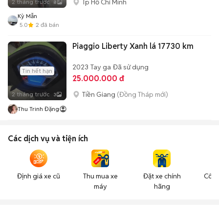
Tp Hồ Chí Minh
2 tháng trước
8
Kỳ Mẫn
5.0
2
đã bán
Piaggio Liberty Xanh lá 17730 km
2023
Tay ga
Đã sử dụng
Tin hết hạn
25.000.000 đ
Tiền Giang
(Đồng Tháp mới)
2 tháng trước
3
Thu Trinh Đặng
Các dịch vụ và tiện ích
Định giá xe cũ
Thu mua xe
Đặt xe chính
Công
máy
hãng
n