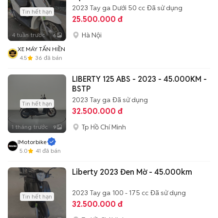
2023
Tay ga
Dưới 50 cc
Đã sử dụng
Tin hết hạn
25.500.000 đ
Hà Nội
4 tuần trước
6
XE MÁY TẤN HIỀN
4.5
36
đã bán
LIBERTY 125 ABS - 2023 - 45.000KM -
BSTP
2023
Tay ga
Đã sử dụng
Tin hết hạn
32.500.000 đ
Tp Hồ Chí Minh
1 tháng trước
9
IMotorbike
5.0
41
đã bán
Liberty 2023 Đen Mờ - 45.000km
2023
Tay ga
100 - 175 cc
Đã sử dụng
Tin hết hạn
32.500.000 đ