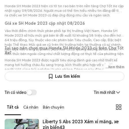
Honda SH Mode 2023 hiện có 10 tin rao bán trên nền tảng Chợ Tốt Xe cập
nhật ngày 09/08/2026. Người mua có thể tìm hiểu nhiều tin đăng để tìm
ra chiếc xe SH Mode 2023 cũ đáp ứng đúng nhu cầu và ngân sách.
Giá xe SH Mode 2023 cập nhật 08/2026
Vào thời điểm chính thức phân phối tại thị trường Việt Nam, Honda SH
Mode 2023 sở hữu mức giá bán lẻ đề xuất từ khoảng 58 triệu cho đến hơn
64 triệu đồng, tùy thuộc vào các phiên bản Tiêu chuẩn, Cao cấp, Đặc biệt
hoặc Thể thao. Mức giá xe cũ trên thị trường hiện tại thường có sự chênh
Tại sao nên chọn mua Honda SH Mode 2023 cũ trên Chợ Tốt
lệch dựa vào trang bị phanh (ABS hay CBS), quãng đường đã lăn bánh,
Xe?
hình thức bên ngoài cũng như chất lượng động cơ thực tế của phương tiện.
Honda SH Mode 2023 được người tiêu dùng đánh giá cao nhờ thiết kế
mang hơi hướng châu Âu sang trọng, kích thước phù hợp với vóc dáng
...Xem thêm
người Việt cùng trải nghiệm lái nhẹ nhàng. Dòng xe này đáp ứng tốt các
mục đích từ đi lại mỗi ngày, dạo phố thanh lịch cho đến gắn bó dài hạn nhờ
Lưu tìm kiếm
chất lượng cơ khí bền bỉ và khả năng giữ giá ổn định. Với số lượng hơn 10 tin
rao Honda SH Mode 2023 cũ trên Chợ Tốt Xe, người dùng có thể dễ dàng
đối chiếu các phiên bản với nhau để đưa ra quyết định mua sắm phù hợp.
Tin có video
Tin mới nhất
Tất cả
Cá nhân
Bán chuyên
Liberty S Abs 2023 Xám xi măng, xe
zin biển43