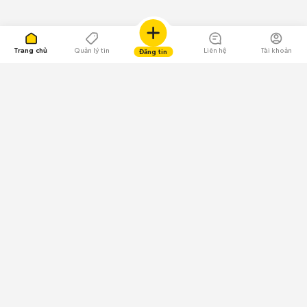
Trang chủ
Quản lý tin
Liên hệ
Tài khoản
Đăng tin
109.000 Bình chọn
Tải ứng dụng Chợ Tốt
Về Chợ Tốt
Quy chế sàn
Chính sách bảo mật
Giải quyết tranh chấp
CÔNG TY TNHH CHỢ TỐT - Người đại diện theo pháp luật:
Nguyễn Trọng Tấn; GPDKKD: 0312120782 do Sở KH & ĐT TP.HCM cấp ngày
11/01/2013;