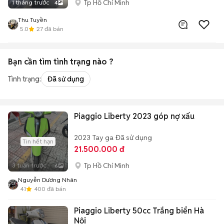
Tp Hồ Chí Minh
1 tháng trước
4
Thu Tuyền
5.0
27
đã bán
Bạn cần tìm
tình trạng
nào ?
Tình trạng:
Đã sử dụng
Piaggio Liberty 2023 góp nợ xấu
2023
Tay ga
Đã sử dụng
Tin hết hạn
21.500.000 đ
Tp Hồ Chí Minh
3 tuần trước
6
Nguyễn Dương Nhân
4.1
400
đã bán
Piaggio Liberty 50cc Trắng biển Hà
Nội