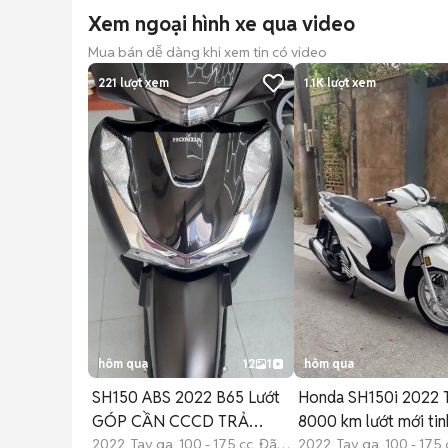
Xem ngoại hình xe qua video
Mua bán dễ dàng khi xem tin có video
221
lượt xem
1.1K
lượt xem
hôm qua
12
1
hôm qua
SH150 ABS 2022 B65 Lướt
Honda SH150i 2022 
GÓP CẦN CCCD TRẢ
8000 km lướt mới tin
TRƯỚC 20%
2022 Tay ga 100 - 175 cc Đã
2022 Tay ga 100 - 175