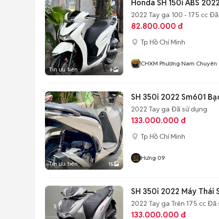
Honda SH 150i ABS 2022
2022
Tay ga
100 - 175 cc
Đã
82.800.000 đ
Tp Hồ Chí Minh
CHXM Phương Nam Chuyên B
Tin ưu tiên
9
SH 350i 2022 Sm601 Bạ
2022
Tay ga
Đã sử dụng
133.000.000 đ
Tp Hồ Chí Minh
Hưng 09
Tin ưu tiên
15
SH 350i 2022 Máy Thái
2022
Tay ga
Trên 175 cc
Đã 
133.000.000 đ