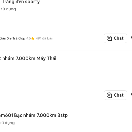
 Trắng đen sporty
 sử dụng
Chat
án Xe Trả Góp
4.5
491
đã bán
c nhám 7.000km Máy Thái
Chat
 Sm601 Bạc nhám 7.000km Bstp
sử dụng