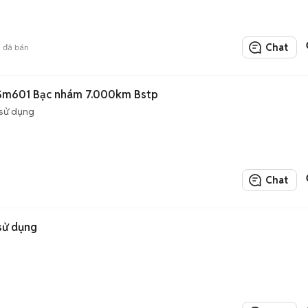
Chat
6
đã bán
 Sm601 Bạc nhám 7.000km Bstp
sử dụng
Chat
sử dụng