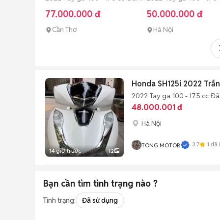
sử dụng
sử dụng
77.000.000 đ
50.000.000 đ
Cần Thơ
Hà Nội
Honda SH125i 2022 Trắn
2022
Tay ga
100 - 175 cc
Đã
48.000.001 đ
Hà Nội
3.7
1
đã 
TONG MOTOR
14 giờ trước
12
Bạn cần tìm
tình trạng
nào ?
Tình trạng:
Đã sử dụng