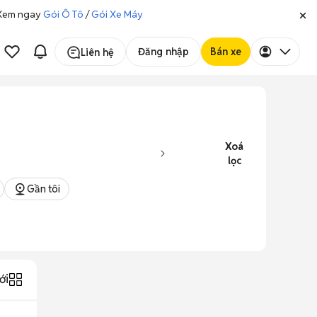
. Xem ngay
Gói Ô Tô
/
Gói Xe Máy
Đăng nhập
Bán xe
Liên hệ
Xoá
lọc
Gần tôi
ới