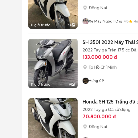
Đồng Nai
Xe Máy Ngọc Hưng
4.8
4
11 giờ trước
14
SH 350i 2022 Máy Thái
2022
Tay ga
Trên 175 cc
Đã 
133.000.000 đ
Tp Hồ Chí Minh
Hưng 09
11 giờ trước
9
Honda SH 125 Trắng đã 
2022
Tay ga
Đã sử dụng
70.800.000 đ
Đồng Nai