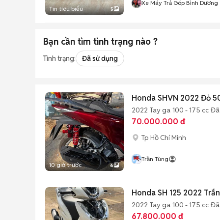
Xe Máy Trả Góp Bình Dương
Tin tiêu biểu
5
Bạn cần tìm
tình trạng
nào ?
Tình trạng:
Đã sử dụng
Honda SHVN 2022 Đỏ 5
2022
Tay ga
100 - 175 cc
Đã
70.000.000 đ
Tp Hồ Chí Minh
Trần Tùng
10 giờ trước
6
Honda SH 125 2022 Trắ
2022
Tay ga
100 - 175 cc
Đã
67.800.000 đ