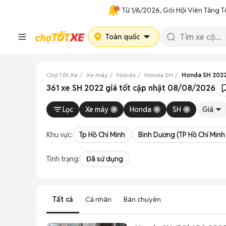
Từ 1/6/2026, Gói Hội Viên Tăng T
Toàn quốc
Chợ Tốt Xe
Xe máy
Honda
Honda SH
Honda SH 202
361 xe SH 2022 giá tốt cập nhật 08/08/2026
Lọc
Xe máy
Honda
SH
Giá
Khu vực:
Tp Hồ Chí Minh
Bình Dương (TP Hồ Chí Minh
Tình trạng:
Đã sử dụng
Tất cả
Cá nhân
Bán chuyên