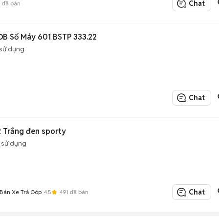
Chat
6
đã bán
ĐB Số Máy 601 BSTP 333.22
sử dụng
Chat
 Trắng đen sporty
 sử dụng
Chat
án Xe Trả Góp
4.5
491
đã bán