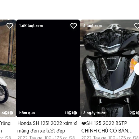
1.6K
lượt xem
6
lượt xem
6
1
hôm qua
11
1
3 ngày trước
12
1
Trắng
Honda SH 125i 2022 xám xi
❤️SH 125 2022 BSTP
h
măng đen xe lướt đẹp
CHÍNH CHỦ CÓ BÁN
 cc Đã
2022 Tay ga 100 - 175 cc Đã
GOPA
2022 Tay ga 100 - 175 cc Đã