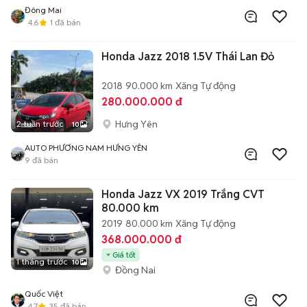
Đông Mai
4.6
1
đã bán
Honda Jazz 2018 1.5V Thái Lan Đỏ
2018
90.000 km
Xăng
Tự động
280.000.000 đ
Hưng Yên
2 tuần trước
10
AUTO PHƯƠNG NAM HƯNG YÊN
9
đã bán
Honda Jazz VX 2019 Trắng CVT
80.000 km
2019
80.000 km
Xăng
Tự động
368.000.000 đ
Giá tốt
1 tháng trước
10
Đồng Nai
Quốc Việt
4.7
35
đã bán