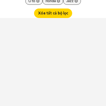
Ô tô
Honda
Jazz
Xóa tất cả bộ lọc