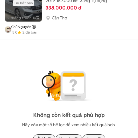
2019
167.000 km
Xăng
Tự động
Tin hết hạn
338.000.000 đ
Cần Thơ
2 tháng trước
14
Chí Nguyên
5.0
2
đã bán
Không còn kết quả phù hợp
Hãy xóa một số bộ lọc để xem nhiều kết quả hơn.