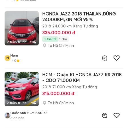
HONDA JAZZ 2018 THAILAN,ĐÚNG
24000KM,ZIN MỚI 95%
2018
24.000 km
Xăng
Tự động
335.000.000 đ
Giá tốt
1 chủ
2 tuần trước
13
Tp Hồ Chí Minh
Nam
N
4.0
HCM - Quận 10 HONDA JAZZ RS 2018
- ODO 71.000 KM
2018
71.000 km
Xăng
Tự động
315.000.000 đ
Tp Hồ Chí Minh
2 tuần trước
9
Quốc Anh HCM BÁN XE
6
đã bán