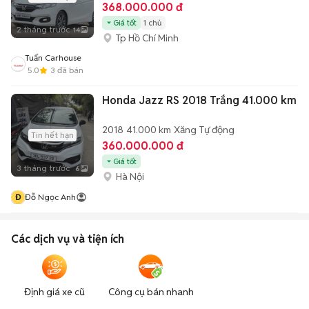
368.000.000 đ
Giá tốt
1 chủ
2 tháng trước
14
Tp Hồ Chí Minh
Tuấn Carhouse
5.0
3
đã bán
Honda Jazz RS 2018 Trắng 41.000 km
2018
41.000 km
Xăng
Tự động
Tin hết hạn
360.000.000 đ
Giá tốt
3 tháng trước
6
Hà Nội
Đ
Đỗ Ngọc Anh
Các dịch vụ và tiện ích
Định giá xe cũ
Công cụ bán nhanh