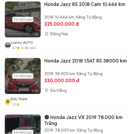
Honda Jazz RS 2018 Cam 10.666 km
2018
10.666 km
Xăng
Tự động
Tin hết hạn
325.000.000 đ
Đồng Nai
2 tháng trước
11
Luxury AUTO
4.7
8
đã bán
Honda Jazz 2018 1.5AT RS 38000 km
2018
38.000 km
Xăng
Tự động
Tin hết hạn
330.000.000 đ
Đà Nẵng
2 tháng trước
20
Đức Thịnh
Đ
1.0
🔴 Honda Jazz VX 2019 78.000 km
Trắng
2019
78.000 km
Xăng
Tự động
Tin hết hạn