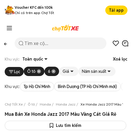
Voucher KFC đến 100k
Tải app
Chỉ có trên app Chợ Tốt
Khu vực:
Toàn quốc
Xoá lọc
Ô tô
6
Giá
Năm sản xuất
Lọc
Khu vực:
Tp Hồ Chí Minh
Bình Dương (TP Hồ Chí Minh mới)
Bà 
Chợ Tốt Xe
Ô tô
Honda
Honda Jazz
Xe Honda Jazz 2017 Màu Vàng
Mua Bán Xe Honda Jazz 2017 Màu Vàng Cát Giá Rẻ
Lưu tìm kiếm