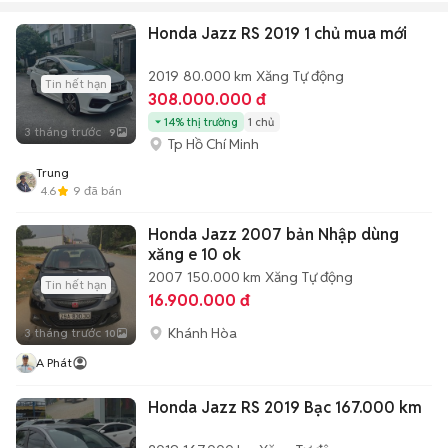
Honda Jazz RS 2019 1 chủ mua mới
2019
80.000 km
Xăng
Tự động
Tin hết hạn
308.000.000 đ
14% thị trường
1 chủ
3 tháng trước
9
Tp Hồ Chí Minh
Trung
4.6
9
đã bán
Honda Jazz 2007 bản Nhập dùng
xăng e 10 ok
2007
150.000 km
Xăng
Tự động
Tin hết hạn
16.900.000 đ
Khánh Hòa
3 tháng trước
10
A Phát
Honda Jazz RS 2019 Bạc 167.000 km