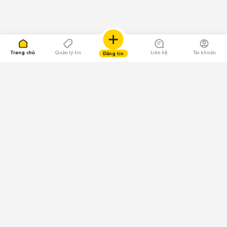
Trang chủ
Quản lý tin
Liên hệ
Tài khoản
Đăng tin
109.000 Bình chọn
Tải ứng dụng Chợ Tốt
Về Chợ Tốt
Quy chế sàn
Chính sách bảo mật
Giải quyết tranh chấp
CÔNG TY TNHH CHỢ TỐT - Người đại diện theo pháp luật:
Nguyễn Trọng Tấn; GPDKKD: 0312120782 do Sở KH & ĐT TP.HCM cấp ngày
11/01/2013;
GPMXH: 185/GP-BTTTT do Bộ Thông tin và Truyền thông