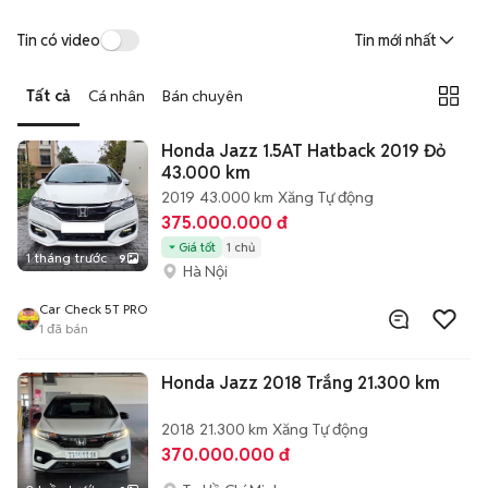
Tin có video
Tin mới nhất
Tất cả
Cá nhân
Bán chuyên
Honda Jazz 1.5AT Hatback 2019 Đỏ
43.000 km
2019
43.000 km
Xăng
Tự động
375.000.000 đ
Giá tốt
1 chủ
1 tháng trước
9
Hà Nội
Car Check 5T PRO
1
đã bán
Honda Jazz 2018 Trắng 21.300 km
2018
21.300 km
Xăng
Tự động
370.000.000 đ