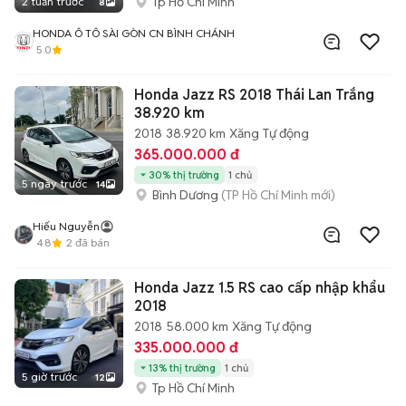
Tp Hồ Chí Minh
2 tuần trước
8
HONDA Ô TÔ SÀI GÒN CN BÌNH CHÁNH
5.0
Honda Jazz RS 2018 Thái Lan Trắng
38.920 km
2018
38.920 km
Xăng
Tự động
365.000.000 đ
30% thị trường
1 chủ
5 ngày trước
14
Bình Dương
(TP Hồ Chí Minh mới)
Hiếu Nguyễn
4.8
2
đã bán
Honda Jazz 1.5 RS cao cấp nhập khẩu
2018
2018
58.000 km
Xăng
Tự động
335.000.000 đ
13% thị trường
1 chủ
5 giờ trước
12
Tp Hồ Chí Minh