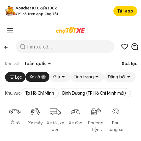
Voucher KFC đến 100k
Tải app
Chỉ có trên app Chợ Tốt
Khu vực:
Toàn quốc
Xoá lọc
Xe cộ
Giá
Tình trạng
Đăng bởi
Lọc
Khu vực:
Tp Hồ Chí Minh
Bình Dương (TP Hồ Chí Minh mới)
Bà 
Ô tô
Xe máy
Xe tải, xe
Xe đạp
Phương
Phụ
ben
tiện
tùng xe
khác