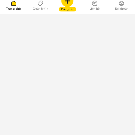
Trang chủ
Quản lý tin
Liên hệ
Tài khoản
Đăng tin
109.000 Bình chọn
Tải ứng dụng Chợ Tốt
Về Chợ Tốt
Quy chế sàn
Chính sách bảo mật
Giải quyết tranh chấp
CÔNG TY TNHH CHỢ TỐT - Người đại diện theo pháp luật:
Nguyễn Trọng Tấn; GPDKKD: 0312120782 do Sở KH & ĐT TP.HCM cấp ngày
11/01/2013;
GPMXH: 185/GP-BTTTT do Bộ Thông tin và Truyền thông
cấp ngày 09/07/2024 - Chịu trách nhiệm
nội dung: Trần Hoàng Ly.
Chính sách sử dụng