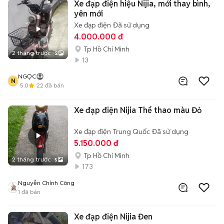
Xe đạp điện hiệu Nijia, mới thay bình,
yên mới
Xe đạp điện
Đã sử dụng
4.000.000 đ
Tp Hồ Chí Minh
2 tháng trước
2
13
NGỌC
N
5.0
22
đã bán
Xe đạp điện Nijia Thể thao màu Đỏ
Xe đạp điện
Trung Quốc
Đã sử dụng
5.150.000 đ
Tp Hồ Chí Minh
2 tháng trước
5
173
Nguyễn Chính Công
1
đã bán
Xe đạp điện Nijia Đen