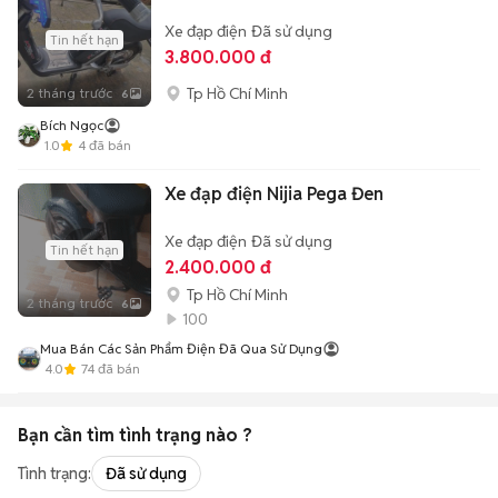
Xe đạp điện
Đã sử dụng
Tin hết hạn
3.800.000 đ
Tp Hồ Chí Minh
2 tháng trước
6
Bích Ngọc
1.0
4
đã bán
Xe đạp điện Nijia Pega Đen
Xe đạp điện
Đã sử dụng
Tin hết hạn
2.400.000 đ
Tp Hồ Chí Minh
2 tháng trước
6
100
Mua Bán Các Sản Phẩm Điện Đã Qua Sử Dụng
4.0
74
đã bán
Bạn cần tìm
tình trạng
nào ?
Tình trạng:
Đã sử dụng