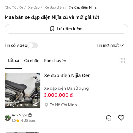
Chợ Tốt Xe
Xe đạp
Xe đạp điện
Xe đạp điện Nijia
Mua bán xe đạp điện Nijia cũ và mới giá tốt
Lưu tìm kiếm
Tin có video
Tin mới nhất
Tất cả
Cá nhân
Bán chuyên
Xe đạp điện Nijia Đen
Xe đạp điện
Đã sử dụng
3.000.000 đ
Tp Hồ Chí Minh
3 ngày trước
4
Bích Ngọc
1.0
4
đã bán