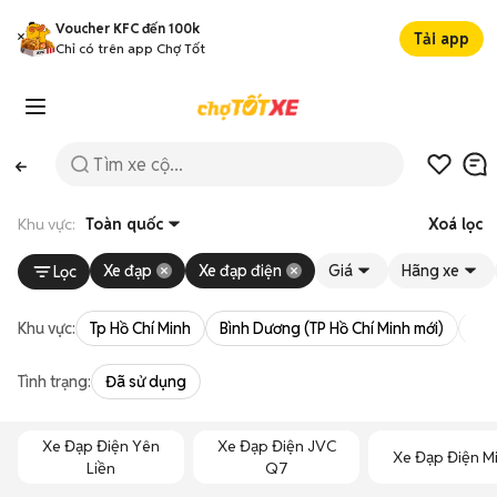
Voucher KFC đến 100k
Tải app
Chỉ có trên app Chợ Tốt
Khu vực:
Toàn quốc
Xoá lọc
Xe đạp
Xe đạp điện
Giá
Hãng xe
Lọc
Khu vực:
Tp Hồ Chí Minh
Bình Dương (TP Hồ Chí Minh mới)
Bà 
Tình trạng:
Đã sử dụng
Xe Đạp Điện Yên
Xe Đạp Điện JVC
Xe Đạp Điện Mi
Liền
Q7