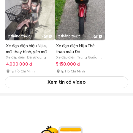
2 tháng trước
2
1
2 tháng trước
5
1
Xe đạp điện hiệu Nijia,
Xe đạp điện Nijia Thể
mới thay bình, yên mới
thao màu Đỏ
Xe đạp điện Đã sử dụng
Xe đạp điện Trung Quốc Đã
sử dụng
4.000.000 đ
5.150.000 đ
Tp Hồ Chí Minh
Tp Hồ Chí Minh
Xem tin có video