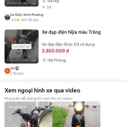
Hà Nội
3 tháng trước
4
34
Xe Điện Bình Phương
4.6
489
đã bán
Xe đạp điện Nijia màu Trắng
Xe đạp điện
Khác
Đã sử dụng
Tin hết hạn
2.300.000 đ
Hải Phòng
3 tháng trước
4
SH
2
đã bán
Xem ngoại hình xe qua video
Mua bán dễ dàng khi xem tin có video
13
lượt xem
173
lượt xem