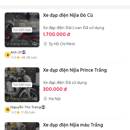
Xe đạp điện Nijia Đỏ Cũ
Xe đạp điện
Đài Loan
Đã sử dụng
Tin hết hạn
1.700.000 đ
Tp Hồ Chí Minh
2 tháng trước
4
Anh Ut
a
5.0
48
đã bán
Xe đạp điện Nijia Prince Trắng
Xe đạp điện
Đã sử dụng
Tin hết hạn
300.000 đ
Hà Nội
2 tháng trước
2
Nguyễn Thu Trang
N
5.0
11
đã bán
Xe đạp điện Nijia màu Trắng