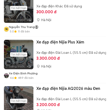
Xe đạp điện
Khác
Đã sử dụng
Tin hết hạn
300.000 đ
Hà Nội
2 tháng trước
2
Nguyễn Thu Trang
N
5.0
11
đã bán
Xe đạp điện Nijia Plus Xám
Xe đạp điện
Đài Loan
L (55.5 cm)
Đã sử dụng
Tin hết hạn
3.300.000 đ
Hà Nội
3 tháng trước
4
Xe Điện Bình Phương
4.6
489
đã bán
Xe đạp điện Nijia AQ2026 màu Đen
Xe đạp điện
Đài Loan
L (55.5 cm)
Đã sử dụng
Tin hết hạn
3.200.000 đ