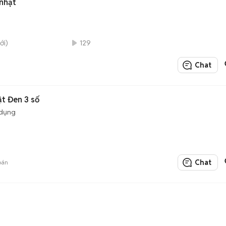
nhạt
ới)
129
Chat
t Đen 3 số
 dụng
Chat
bán