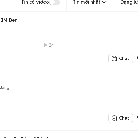
Tin có video
Tin mới nhất
Dạng lư
133M Đen
24
Chat
t
 dụng
Chat