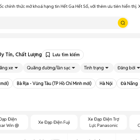
ốc chính thức mở khoá hạng tin Hết Ga Hết Số, với thêm ưu tiên hiển thị
Uy Tín, Chất Lượng
Lưu tìm kiếm
ãng xe
Quãng đường/lần sạc
Tình trạng
Đăng bởi
 mới)
Bà Rịa - Vũng Tàu (TP Hồ Chí Minh mới)
Hà Nội
Đà Nẵng
Đạp Điện
Xe Đạp Điện Trợ
Xe Đạp Điện Fuji
ar Win @
Lực Panasonic
O