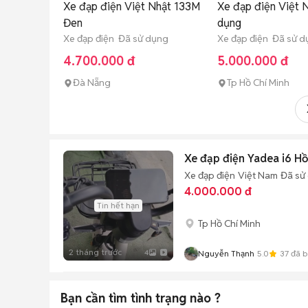
Xe đạp điện Việt Nhật 133M
Xe đạp điện Việt 
Đen
dụng
Xe đạp điện Đã sử dụng
Xe đạp điện Đã sử 
4.700.000 đ
5.000.000 đ
Đà Nẵng
Tp Hồ Chí Minh
Xe đạp điện Yadea i6 H
Xe đạp điện
Việt Nam
Đã sử
4.000.000 đ
Tin hết hạn
Tp Hồ Chí Minh
2 tháng trước
4
Nguyễn Thạnh
5.0
37
đã b
Bạn cần tìm
tình trạng
nào ?