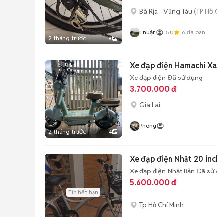
Bà Rịa - Vũng Tàu
(TP Hồ 
Thuận
5.0
6
đã bán
2 tháng trước
9
Xe đạp điện Hamachi Xa
Xe đạp điện
Đã sử dụng
3.700.000 đ
Gia Lai
Phong
2 tháng trước
4
Xe đạp điện Nhật 20 in
Xe đạp điện
Nhật Bản
Đã sử
5.600.000 đ
Tin hết hạn
Tp Hồ Chí Minh