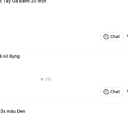
c Tay Ga Bánh 20 inch
Chat
ã sử dụng
213
Chat
133s màu Đen