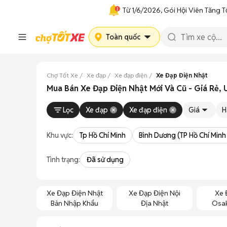
Từ 1/6/2026, Gói Hội Viên Tăng T
Toàn quốc
Chợ Tốt Xe
Xe đạp
Xe đạp điện
Xe Đạp Điện Nhật
Mua Bán Xe Đạp Điện Nhật Mới Và Cũ - Giá Rẻ, 
Lọc
Xe đạp
Xe đạp điện
Giá
H
Khu vực:
Tp Hồ Chí Minh
Bình Dương (TP Hồ Chí Minh
Tình trạng:
Đã sử dụng
Xe Đạp Điện Nhật
Xe Đạp Điện Nội
Xe 
Bản Nhập Khẩu
Địa Nhật
Osak