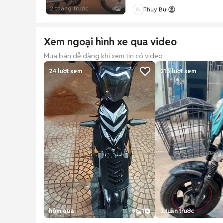
2 tháng trước
4
Thuy Bui
Xem ngoại hình xe qua video
Mua bán dễ dàng khi xem tin có video
24
lượt xem
213
lượt xem
hôm qua
9
1
2 tuần trước