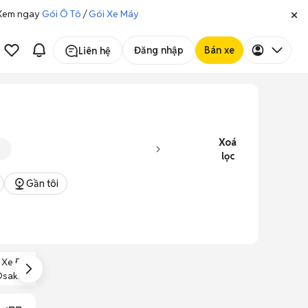
. Xem ngay
Gói Ô Tô
/
Gói Xe Máy
Đăng nhập
Bán xe
Liên hệ
Xoá
lọc
Gần tôi
Xe Đạp Điện
Xe Đạp Điện Yên
sakar Alpha S
Liền