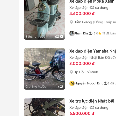
Xe đạp điện Moka Xanh 
Xe đạp điện
Đã sử dụng
4.600.000 đ
Tiền Giang
(Đồng Tháp m
Phạm Kha
5.0
15
đã bán
1 tháng trước
4
Xe đạp điện Yamaha Nhậ
Xe đạp điện
Nhật Bản
Đã sử
3.000.000 đ
Tp Hồ Chí Minh
N
Nguyễn Ngọc Hùng
2
đã 
2 tháng trước
6
Xe trợ lực điện Nhật bãi
Xe đạp điện
Đã sử dụng
6.500.000 đ