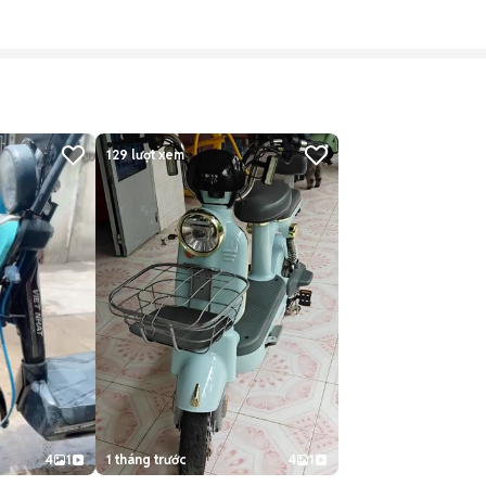
129
lượt xem
4
1
1 tháng trước
4
1