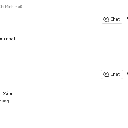
Chí Minh mới)
Chat
nh nhạt
Chat
ch Xám
 dụng