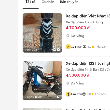
Tất cả
Cá nhân
Bán chuyên
Xe đạp điện Việt Nhật 
Xe đạp điện
Đã sử dụng
4.700.000 đ
Đà Nẵng
c
Cá Nhân
5.0
1
đã bán
hôm qua
9
Xe đạp điện 133 htc nhậ
Xe đạp điện
Nhật Bản
Đã sử
4.500.000 đ
Đà Nẵng
t
Tìm Chủ
5.0
1
đã bán
5 ngày trước
1