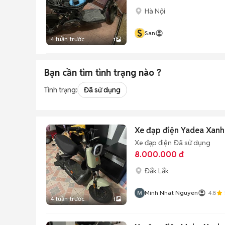
Hà Nội
S
San
4 tuần trước
1
Bạn cần tìm
tình trạng
nào ?
Tình trạng:
Đã sử dụng
Xe đạp điện Yadea Xan
Xe đạp điện
Đã sử dụng
8.000.000 đ
Đắk Lắk
Minh Nhat Nguyen
4.8
4 tuần trước
1