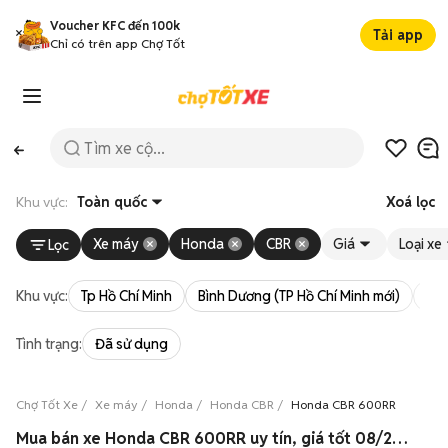
Voucher KFC đến 100k
Tải app
Chỉ có trên app Chợ Tốt
Khu vực:
Toàn quốc
Xoá lọc
Xe máy
Honda
CBR
Giá
Loại xe
Lọc
Khu vực:
Tp Hồ Chí Minh
Bình Dương (TP Hồ Chí Minh mới)
Bà 
Tình trạng:
Đã sử dụng
Chợ Tốt Xe
Xe máy
Honda
Honda CBR
Honda CBR 600RR
Mua bán xe Honda CBR 600RR uy tín, giá tốt 08/2026