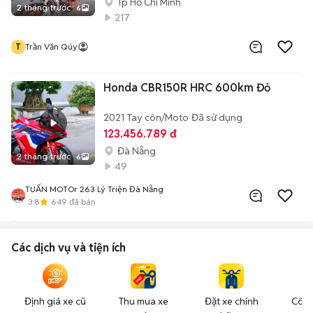
Tp Hồ Chí Minh
2 tháng trước
6
217
T
Trần Văn Qúy
Honda CBR150R HRC 600km Đỏ
2021
Tay côn/Moto
Đã sử dụng
123.456.789 đ
Đà Nẵng
2 tháng trước
6
49
TUẤN MOTOr 263 Lý Triện Đà Nẵng
3.8
649
đã bán
Các dịch vụ và tiện ích
Định giá xe cũ
Thu mua xe
Đặt xe chính
Công