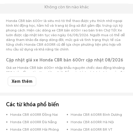
Không còn tin nào khác
Honda CBR bản 600rr là siêu mô tô thể thao được yêu thích nhờ ngoại
hình khí động học, hầm hố và trang bị ống xả đút gầm đặc trưng cực kỳ
phong cách. Hiện các dòng xe CBR bản 600rr rao bán trên Chợ Tốt Xe
luôn được cập nhật liên tục vào ngày 06/08/2026. Người mua có thể dễ
dàng tham khảo đa dạng dòng đời, mức giá và tình trạng thực tế của
từng chiếc Honda CBR 600RR cũ để lựa chọn phương tiện phù hợp với
nhu cầu sử dụng và khả năng tài chính.
Cập nhật giá xe Honda CBR bản 600rr cập nhật 08/2026
Giá xe Honda CBR bản 600rr nhập khẩu nguyên chiếc dao động khoảng
350 triệu đồng, tùy theo từng thời điểm và chính sách bán hàng của đại
lý. Trên thị trường xe cũ, mức giá dòng sportbike CBR có thể dao động
Xem thêm
theo đời xe, số kilomet đã vận hành, lịch sử bảo dưỡng, độ mới ngoại thất,
động cơ và chất lượng sử dụng thực tế. So sánh nhiều tin rao trên Chợ
Tốt Xe sẽ giúp người mua lựa chọn được chiếc xe CBR bản 600rr phù hợp
với nhu cầu và khả năng tài chính.
Các từ khóa phổ biến
Mua bán Honda CBR 600RR giá tốt, uy tín trên Chợ Tốt Xe
Honda CBR bản 600rr nổi bật với khối động cơ 4 xi-lanh thẳng hàng gầm
Honda CBR 600RR Đồng Nai
Honda CBR 600RR Bình Dương
rú uy lực, tư thế chồm thuần track và phù hợp với nhiều đối tượng người
Honda CBR 600RR Đà Nẵng
Honda CBR 600RR Hà Nội
dùng. Với hàng loạt tin rao mua bán Honda CBR 600RR trên Chợ Tốt Xe,
người mua có thể dễ dàng so sánh giá bán, các đời xe, tình trạng xe và
Honda CBR 600RR Hải Phòng
Honda CBR 600RR BR VT