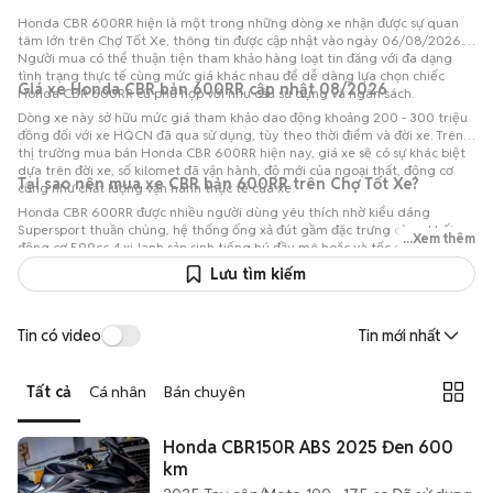
Honda CBR 600RR hiện là một trong những dòng xe nhận được sự quan
tâm lớn trên Chợ Tốt Xe, thông tin được cập nhật vào ngày 06/08/2026.
Người mua có thể thuận tiện tham khảo hàng loạt tin đăng với đa dạng
tình trạng thực tế cùng mức giá khác nhau để dễ dàng lựa chọn chiếc
Giá xe Honda CBR bản 600RR cập nhật 08/2026
Honda CBR 600RR cũ phù hợp với nhu cầu sử dụng và ngân sách.
Dòng xe này sở hữu mức giá tham khảo dao động khoảng 200 - 300 triệu
đồng đối với xe HQCN đã qua sử dụng, tùy theo thời điểm và đời xe. Trên
thị trường mua bán Honda CBR 600RR hiện nay, giá xe sẽ có sự khác biệt
dựa trên đời xe, số kilomet đã vận hành, độ mới của ngoại thất, động cơ
Tại sao nên mua xe CBR bản 600RR trên Chợ Tốt Xe?
cũng như chất lượng vận hành thực tế của xe.
Honda CBR 600RR được nhiều người dùng yêu thích nhờ kiểu dáng
Supersport thuần chủng, hệ thống ống xả đút gầm đặc trưng cùng khối
...Xem thêm
động cơ 599cc 4 xi-lanh sản sinh tiếng hú đầy mê hoặc và tốc độ xé gió
trên đường đua. Tại Chợ Tốt Xe, người dùng có thể dễ dàng so sánh nhiều
Lưu tìm kiếm
lựa chọn xe cũ và mới từ các nguồn uy tín để tìm được chiếc phương tiện
phù hợp nhất với nhu cầu và khả năng tài chính.
Tin có video
Tin mới nhất
Tất cả
Cá nhân
Bán chuyên
Honda CBR150R ABS 2025 Đen 600
km