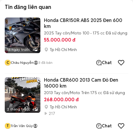
Tin đăng liên quan
Honda CBR150R ABS 2025 Đen 600
km
2025
Tay côn/Moto
100 - 175 cc
Đã sử dụng
55.000.000 đ
Tp Hồ Chí Minh
16 ngày trước
3
Chat
C
Châu Nguyễn
3
đã bán
Honda CBR600 2013 Cam Đỏ Đen
16000 km
2013
Tay côn/Moto
Trên 175 cc
Đã sử dụng
268.000.000 đ
Tp Hồ Chí Minh
2 tháng trước
6
217
Chat
T
Trần Văn Qúy