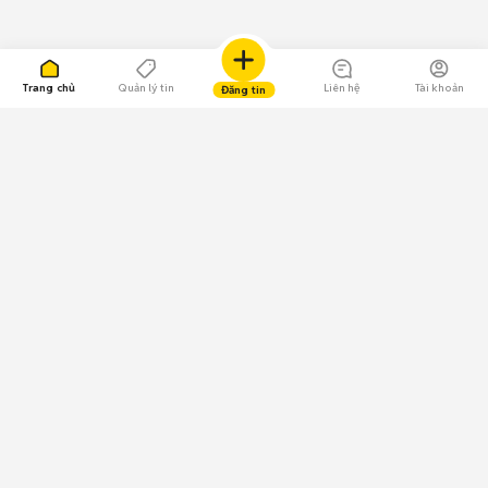
Trang chủ
Quản lý tin
Liên hệ
Tài khoản
Đăng tin
109.000 Bình chọn
Tải ứng dụng Chợ Tốt
Về Chợ Tốt
Quy chế sàn
Chính sách bảo mật
Giải quyết tranh chấp
CÔNG TY TNHH CHỢ TỐT - Người đại diện theo pháp luật:
Nguyễn Trọng Tấn; GPDKKD: 0312120782 do Sở KH & ĐT TP.HCM cấp ngày
11/01/2013;