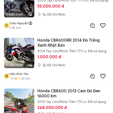
2025
Tay côn/Moto
100 - 175 cc
Đã sử dụng
55.000.000 đ
Tp Hồ Chí Minh
2 tuần trước
3
Châu Nguyễn
C
3
đã bán
Honda CBR600RR 2014 Đỏ Trắng
Xanh Nhật Bản
2014
Tay côn/Moto
Trên 175 cc
Đã sử dụng
1.000.000 đ
Tp Hồ Chí Minh
2 tuần trước
8
Hiếu Bình Tân
H
4.0
5
đã bán
Honda CBR600 2013 Cam Đỏ Đen
16000 km
2013
Tay côn/Moto
Trên 175 cc
Đã sử dụng
268.000.000 đ