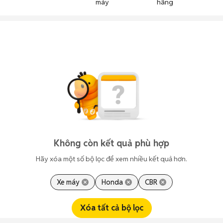
máy
hãng
n
Không còn kết quả phù hợp
Hãy xóa một số bộ lọc để xem nhiều kết quả hơn.
Xe máy
Honda
CBR
Xóa tất cả bộ lọc