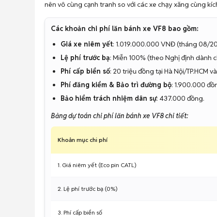
nên vô cùng cạnh tranh so với các xe chạy xăng cùng kích
Các khoản chi phí lăn bánh xe VF8 bao gồm:
Giá xe niêm yết
: 1.019.000.000 VNĐ (tháng 08/2
Lệ phí trước bạ
: Miễn 100% (theo Nghị định dành c
Phí cấp biển số
: 20 triệu đồng tại Hà Nội/TP.HCM và 
Phí đăng kiểm & Bảo trì đường bộ
: 1.900.000 đồ
Bảo hiểm trách nhiệm dân sự
: 437.000 đồng.
Bảng dự toán chi phí lăn bánh xe VF8 chi tiết:
Khoản mục chi phí
1. Giá niêm yết (Eco pin CATL)
2. Lệ phí trước bạ (0%)
3. Phí cấp biển số