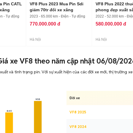
a Pin CATL
VF8 Plus 2023 Mua Pin Sdi
VF8 Plus 2022 thuê
 xăng
giảm 70tr đổi xe xăng
phong đẹp xuất s
ện - Tự động
2023 - 65.000 km - Điện - Tự động
2022 - 52.000 km - Điệ
770.000.000 đ
580.000.000 đ
Hà Nội
Hà Nội
Giá xe VF8 theo năm cập nhật 06/08/202
ất và tình trạng pin. Với sự xuất hiện của các đời xe mới, thị trường
Đời xe
955
860
VF8 2025
VF8 2024