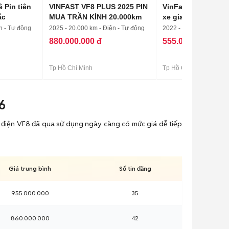
 Pin tiên
VINFAST VF8 PLUS 2025 PIN
VinFast VF8 Eco A
ắc
MUA TRẦN KÍNH 20.000km
xe gia đình
n - Tự động
2025 - 20.000 km - Điện - Tự động
2022 - 60.000 km - Điệ
880.000.000 đ
555.000.000 đ
Tp Hồ Chí Minh
Tp Hồ Chí Minh
6
 xe điện VF8 đã qua sử dụng ngày càng có mức giá dễ tiếp
Giá trung bình
Số tin đăng
955.000.000
35
860.000.000
42