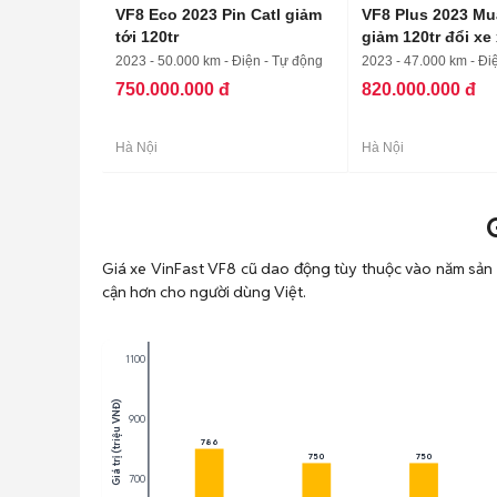
VF8 Eco 2023 Pin Catl giảm
VF8 Plus 2023 Mu
tới 120tr
giảm 120tr đổi xe
2023 - 50.000 km - Điện - Tự động
2023 - 47.000 km - Đi
750.000.000 đ
820.000.000 đ
Hà Nội
Hà Nội
Giá xe VinFast VF8 cũ dao động tùy thuộc vào năm sản xu
cận hơn cho người dùng Việt.
1100
Giá trị (triệu VNĐ)
900
786
750
750
700