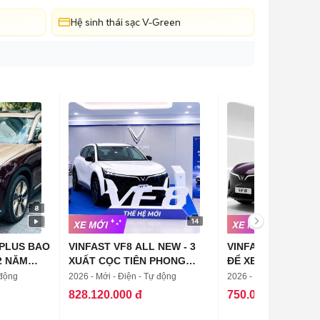
Hệ sinh thái sạc V-Green
8
14
 PLUS BAO
VINFAST VF8 ALL NEW - 3
VINFAST VF8 NEW
2 NĂM
XUẤT CỌC TIÊN PHONG
ĐỂ XEM SỜ TẬN T
CUỐI
 động
2026 - Mới - Điện - Tự động
2026 - Mới - Điện - Tự 
828.120.000 đ
750.000.000 đ