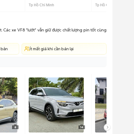
Tp Hồ Chí Minh
Tp Hồ Chí Minh
 Các xe VF8 "lướt" vẫn giữ được chất lượng pin tốt cùng
n bản
Ít mất giá khi cần bán lại
8
14