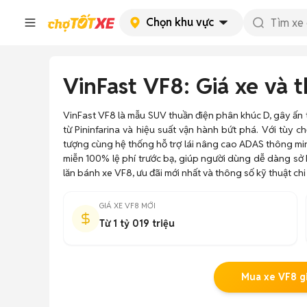
Chọn khu vực
VinFast VF8: Giá xe và
VinFast VF8 là mẫu SUV thuần điện phân khúc D, gây ấn 
từ Pininfarina và hiệu suất vận hành bứt phá. Với tùy 
tượng cùng hệ thống hỗ trợ lái nâng cao ADAS thông min
miễn 100% lệ phí trước bạ, giúp người dùng dễ dàng sở
lăn bánh xe VF8, ưu đãi mới nhất và thông số kỹ thuật chi 
GIÁ XE VF8 MỚI
Từ 1 tỷ 019 triệu
Mua xe VF8 gi