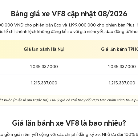
Bảng giá xe VF8 cập nhật 08/2026
00.000 VNĐ cho phiên bản Eco và 1.199.000.000 cho phiên bản Plus. N
c tế chỉ chênh lệch không đáng kể so với giá niêm yết, dao động từ khoả
Giá lăn bánh Hà Nội
Giá lăn bánh TP
1.035.337.000
1.035.337.000
1.215.337.000
1.215.337.000
t buộc (miễn lệ phí trước bạ). Lưu ý giá có thể thay đổi dựa trên chính sách thuê p
Giá lăn bánh xe VF8 là bao nhiêu?
o gồm giá niêm yết cộng với các chi phí đăng ký xe. Nhờ ưu đãi 100% lệ 