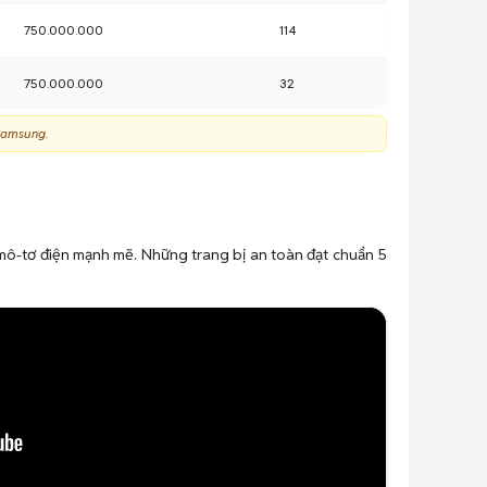
750.000.000
114
750.000.000
32
 Samsung.
786.000.000
0
2 mô-tơ điện mạnh mẽ. Những trang bị an toàn đạt chuẩn 5