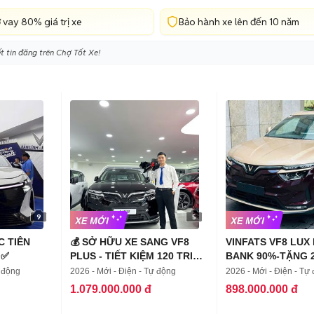
 vay 80% giá trị xe
Bảo hành xe lên đến 10 năm
t tin đăng trên Chợ Tốt Xe!
9
5
C TIÊN
💰 SỞ HỮU XE SANG VF8
VINFATS VF8 LUX
 ✅
PLUS - TIẾT KIỆM 120 TRIỆU
BANK 90%-TẶNG 
💰
SẠC
ự động
2026 - Mới - Điện - Tự động
2026 - Mới - Điện - Tự
1.079.000.000 đ
898.000.000 đ