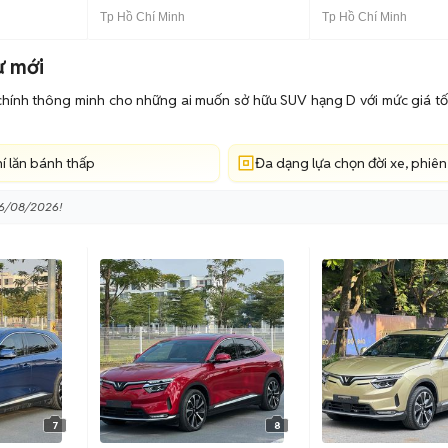
Tp Hồ Chí Minh
Tp Hồ Chí Minh
ư mới
chính thông minh cho những ai muốn sở hữu SUV hạng D với mức giá tốt.
hí lăn bánh thấp
Đa dạng lựa chọn đời xe, phiê
06/08/2026!
7
8