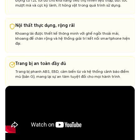
Động cơ 1.2L tối ưu cho khả năng tiêu thụ nhiên liệu thấp, bứt tốc
mượt mà và cực kỳ lành, ít hỏng vặt trong quá trình sử dụng.
Nội thất thực dụng, rộng rãi
Khoang lái được thiết kế thông minh với ghế ngồi thoải mái,
khoang để chân rộng và hệ thống giải trí kết nối smartphone hiện
đại.
Trang bị an toàn đầy đủ
Trang bị phanh ABS, EBD, cảm biến lùi và hệ thống cảnh báo điểm
mù (bản G), mang lại sự an tâm tuyệt đối cho mọi hành trình.