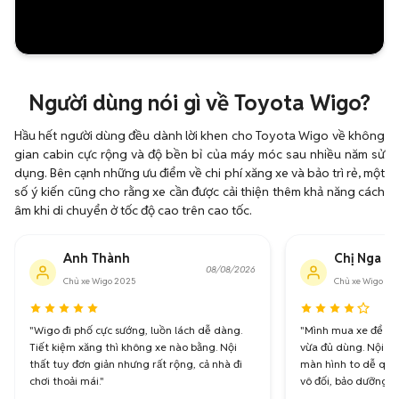
Người dùng nói gì về Toyota Wigo?
Hầu hết người dùng đều dành lời khen cho Toyota Wigo về không
gian cabin cực rộng và độ bền bỉ của máy móc sau nhiều năm sử
dụng. Bên cạnh những ưu điểm về chi phí xăng xe và bảo trì rẻ, một
số ý kiến cũng cho rằng xe cần được cải thiện thêm khả năng cách
âm khi di chuyển ở tốc độ cao trên cao tốc.
Anh Thành
Chị Nga
08/08/2026
Chủ xe Wigo 2025
Chủ xe Wigo 20
"Wigo đi phố cực sướng, luồn lách dễ dàng.
"Mình mua xe để đi
Tiết kiệm xăng thì không xe nào bằng. Nội
vừa đủ dùng. Nội thấ
thất tuy đơn giản nhưng rất rộng, cả nhà đi
màn hình to dễ quan
chơi thoải mái."
vô đối, bảo dưỡng c