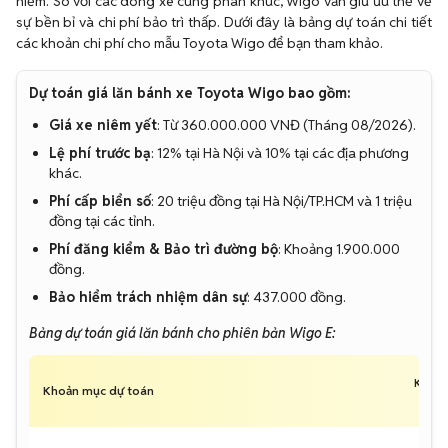
hiểm. So với các dòng xe cùng phân khúc, Wigo vẫn giữ ưu thế về
sự bền bỉ và chi phí bảo trì thấp. Dưới đây là bảng dự toán chi tiết
các khoản chi phí cho mẫu Toyota Wigo để bạn tham khảo.
Dự toán giá lăn bánh xe Toyota Wigo bao gồm:
Giá xe niêm yết
: Từ 360.000.000 VNĐ (Tháng 08/2026).
Lệ phí trước bạ
: 12% tại Hà Nội và 10% tại các địa phương
khác.
Phí cấp biển số
: 20 triệu đồng tại Hà Nội/TP.HCM và 1 triệu
đồng tại các tỉnh.
Phí đăng kiểm & Bảo trì đường bộ
: Khoảng 1.900.000
đồng.
Bảo hiểm trách nhiệm dân sự
: 437.000 đồng.
Bảng dự toán giá lăn bánh cho phiên bản Wigo E:
KV I (
Khoản mục dự toán
T