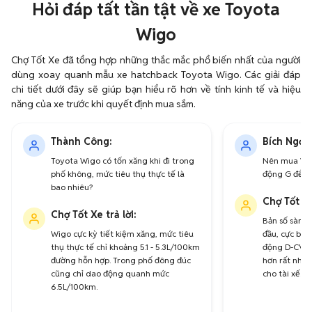
Hỏi đáp tất tần tật về xe Toyota
Wigo
Chợ Tốt Xe đã tổng hợp những thắc mắc phổ biến nhất của người
dùng xoay quanh mẫu xe hatchback Toyota Wigo. Các giải đáp
chi tiết dưới đây sẽ giúp bạn hiểu rõ hơn về tính kinh tế và hiệu
năng của xe trước khi quyết định mua sắm.
Thành Công:
Bích Ngọc:
Toyota Wigo có tốn xăng khi đi trong
Nên mua Wigo
phố không, mức tiêu thụ thực tế là
động G để ch
bao nhiêu?
Chợ Tốt Xe
Chợ Tốt Xe trả lời:
Bản số sàn E 
Wigo cực kỳ tiết kiệm xăng, mức tiêu
đầu, cực bền
thụ thực tế chỉ khoảng 5.1 - 5.3L/100km
động D-CVT 
đường hỗn hợp. Trong phố đông đúc
hơn rất nhiều
cũng chỉ dao động quanh mức
cho tài xế.
6.5L/100km.