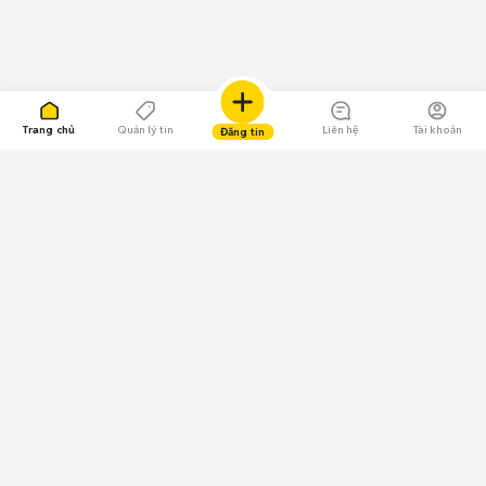
Trang chủ
Quản lý tin
Liên hệ
Tài khoản
Đăng tin
109.000 Bình chọn
Tải ứng dụng Chợ Tốt
Về Chợ Tốt
Quy chế sàn
Chính sách bảo mật
Giải quyết tranh chấp
CÔNG TY TNHH CHỢ TỐT - Người đại diện theo pháp luật:
Nguyễn Trọng Tấn; GPDKKD: 0312120782 do Sở KH & ĐT TP.HCM cấp ngày