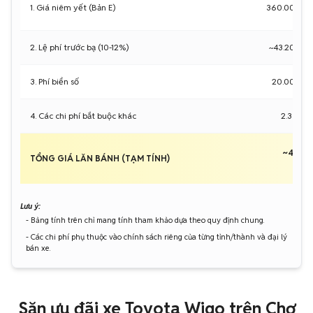
1. Giá niêm yết (Bản E)
360.000.0
2. Lệ phí trước bạ (10-12%)
~43.200.0
3. Phí biển số
20.000.0
4. Các chi phí bắt buộc khác
2.337.0
~425.5
TỔNG GIÁ LĂN BÁNH (TẠM TÍNH)
Lưu ý:
- Bảng tính trên chỉ mang tính tham khảo dựa theo quy định chung.
- Các chi phí phụ thuộc vào chính sách riêng của từng tỉnh/thành và đại lý
bán xe.
Săn ưu đãi xe Toyota Wigo trên Chợ