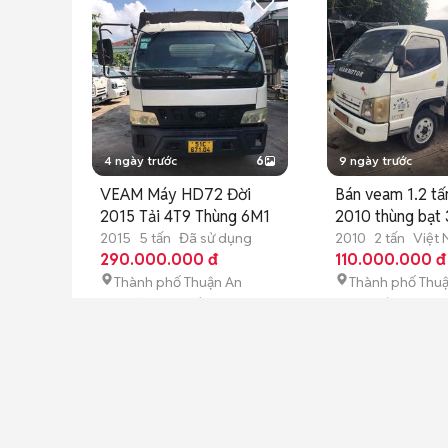
4 ngày trước
6
9 ngày trước
VEAM Máy HD72 Đời
Bán veam 1.2 tấ
2015 Tải 4T9 Thùng 6M1
2010 thùng bạt
2015
5 tấn
Đã sử dụng
2010
2 tấn
Việt
290.000.000 đ
dụng
110.000.000 đ
Thành phố Thuận An
Thành phố Thu
P. Lái Thiêu mới
P. Thuận Giao m