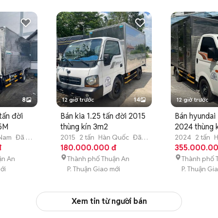
8
12 giờ trước
14
12 giờ trước
tấn đời
Bán kia 1.25 tấn đời 2015
Bán hyundai 
 5M
thùng kín 3m2
2024 thùng 
 Nam
Đã sử
2015
2 tấn
Hàn Quốc
Đã
2024
2 tấn
H
đ
sử dụng
180.000.000 đ
sử dụng
355.000.00
ận An
Thành phố Thuận An
Thành phố 
ới
P. Thuận Giao mới
P. Thuận Gi
Xem tin từ người bán