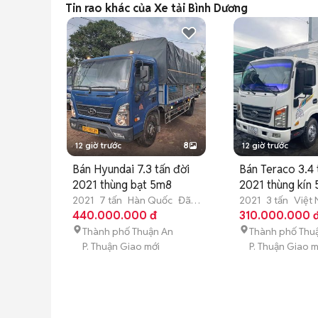
Tin rao khác của Xe tải Bình Dương
12 giờ trước
8
12 giờ trước
Bán Hyundai 7.3 tấn đời
Bán Teraco 3.4 
2021 thùng bạt 5m8
2021 thùng kín
2021
7 tấn
Hàn Quốc
Đã
2021
3 tấn
Việt
sử dụng
440.000.000 đ
dụng
310.000.000 
Thành phố Thuận An
Thành phố Thu
P. Thuận Giao mới
P. Thuận Giao m