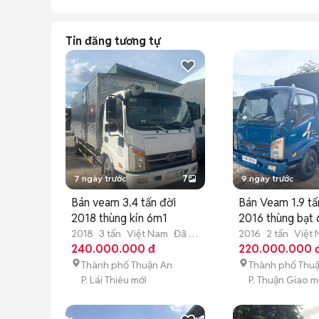
Tin đăng tương tự
7 ngày trước
7
9 ngày trước
Bán veam 3.4 tấn đời
Bán Veam 1.9 tấ
2018 thùng kín 6m1
2016 thùng bạt
2018
3 tấn
Việt Nam
Đã sử
2016
2 tấn
Việt
dụng
240.000.000 đ
dụng
220.000.000 
Thành phố Thuận An
Thành phố Thu
P. Lái Thiêu mới
P. Thuận Giao m