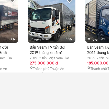
7
10 ngày trước
10
11 ngày trước
n đời
Bán Veam 1.9 tấn đời
Bán veam 1.8
 3m5
2019 thùng kín 6m1
2016 thùng k
 Nam
Đã sử
2019
2 tấn
Việt Nam
Đã sử
2016
2 tấn
V
dụng
275.000.000 đ
dụng
185.000.00
ận An
Thành phố Thuận An
Thành phố 
ới
P. Thuận Giao mới
P. Thuận Gi