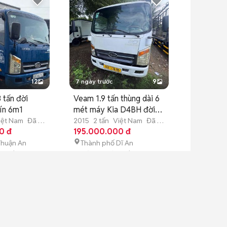
12
7 ngày trước
9
 tấn đời
Veam 1.9 tấn thùng dài 6
ín 6m1
mét máy Kia D4BH đời
2016
iệt Nam
Đã sử
2015
2 tấn
Việt Nam
Đã sử
0 đ
dụng
195.000.000 đ
Thuận An
Thành phố Dĩ An
ao mới
P. Đông Hòa mới