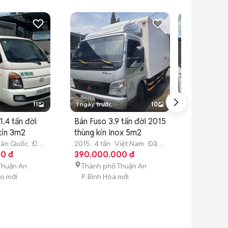
11
1 ngày trước
10
1 ngày trước
1.4 tấn đời
Bán Fuso 3.9 tấn đời 2015
Bán đô thành
kín 3m2
thùng kín inox 5m2
2018 thùng 
àn Quốc
Đã
2015
4 tấn
Việt Nam
Đã
2018
2 tấn
T
0 đ
sử dụng
390.000.000 đ
sử dụng
215.000.00
Thuận An
Thành phố Thuận An
Thành phố 
ao mới
P. Bình Hòa mới
P. Thuận Gi