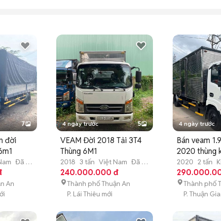
7
4 ngày trước
5
4 ngày trước
n đời
VEAM Đời 2018 Tải 3T4
Bán veam 1.9
 6m1
Thùng 6M1
2020 thùng 
 Nam
Đã sử
2018
3 tấn
Việt Nam
Đã sử
2020
2 tấn
K
đ
dụng
240.000.000 đ
dụng
290.000.0
ận An
Thành phố Thuận An
Thành phố 
ới
P. Lái Thiêu mới
P. Thuận Gi