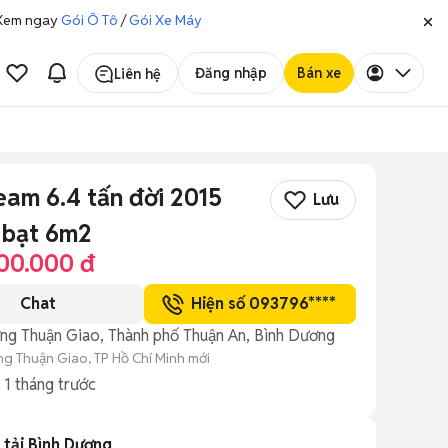
. Xem ngay
Gói Ô Tô
/
Gói Xe Máy
Đăng nhập
Bán xe
Liên hệ
eam 6.4 tấn đời 2015
Lưu
 bạt 6m2
00.000 đ
Chat
Hiện số 093796****
ng Thuận Giao, Thành phố Thuận An, Bình Dương
g Thuận Giao, TP Hồ Chí Minh mới
g
1 tháng trước
 tải Bình Dương