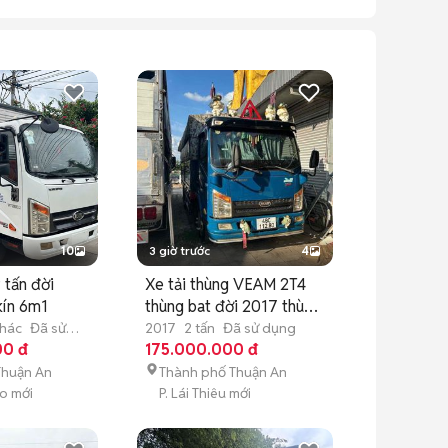
10
3 giờ trước
4
 tấn đời
Xe tải thùng VEAM 2T4
kín 6m1
thùng bat đời 2017 thùng
4m2
hác
Đã sử
2017
2 tấn
Đã sử dụng
00 đ
175.000.000 đ
Thuận An
Thành phố Thuận An
ao mới
P. Lái Thiêu mới