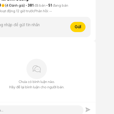
8
(
4
Đánh giá)
381
đã bán
51
đang bán
Hoạt động 12 giờ trước
Phản hồi:
--
Gửi
Chưa có bình luận nào.
Hãy để lại bình luận cho người bán.