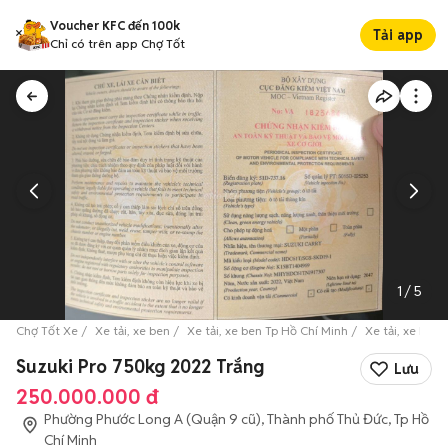
Voucher KFC đến 100k
Tải app
Chỉ có trên app Chợ Tốt
1
/
5
Chợ Tốt Xe
Xe tải, xe ben
Xe tải, xe ben Tp Hồ Chí Minh
Xe tải, xe ben
Suzuki Pro 750kg 2022 Trắng
Lưu
250.000.000 đ
Phường Phước Long A (Quận 9 cũ), Thành phố Thủ Đức, Tp Hồ
Chí Minh