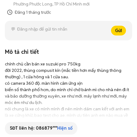
Phường Phước Long, TP Hồ Chí Minh mới
Đăng
1 tháng trước
Gửi
Mô tả chi tiết
chính chủ cần bán xe suzuki pro 750kg

đời 2022, thùng compusit kín (mắc tiền hơn mấy thùng thông 
thường) , 1 cửa hông và 1 cửa sau.

có camera 360 độ. màn hình cảm ứng xịn

biển số thành phố hcm, do mình chỉ chở bánh mì cho nhà nên đi ít 
và bảo dưỡng thường xuyên, xe như mới. máy lạnh như mới, máy 
móc êm như du lịch.

nói chung là xe có mình mình đi nên mình dám cam kết với anh em 
là xe cứng khừ, bao test cho ae. mình ưu tiên anh em nào mua về 
sử dụng luôn, lên gặp mình dẫn đi test xe thoải mái, ko ưng thì 
uống ly cafe với mình rồi đi về. 

SĐT liên hệ:
086879***
Hiện số