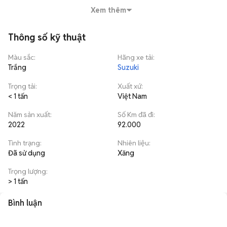
lưu ý, xe gần như mới, cứ mua về là bao chạy như mới, khỏi cần làm 
Xem thêm
cái gì thêm nữa hết.
Thông số kỹ thuật
Màu sắc
:
Hãng xe tải
:
Trắng
Suzuki
Trọng tải
:
Xuất xứ
:
< 1 tấn
Việt Nam
Năm sản xuất
:
Số Km đã đi
:
2022
92.000
Tình trạng
:
Nhiên liệu
:
Đã sử dụng
Xăng
Trọng lượng
:
> 1 tấn
Bình luận