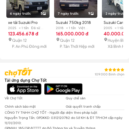
6 ngày trước
5
7 ngày trước
9
2 ngày trước
xe tải Suzuki Pro
Suzuki 750kg 2018
Suzuki Carry
2025 705kg Trắng
2025
< 1 tấn
Đã sử
2018
< 1 tấn
Việt
Trắng 550kg 
2005
< 1 tấn
Đ
dụng
123.456.678 đ
Nam
165.000.000 đ
Đã sử dụng
dụng
40.000.00
dài
Quận 12
Quận 12
Huyện Bình
P. An Phú Đông mới
P. Tân Thới Hiệp mới
Xã Bình Hư
109.000 Bình chọn
Tải ứng dụng Chợ Tốt
Về Chợ Tốt
Quy chế sàn
Chính sách bảo mật
Giải quyết tranh chấp
CÔNG TY TNHH CHỢ TỐT - Người đại diện theo pháp luật:
Nguyễn Trọng Tấn; GPDKKD: 0312120782 do Sở KH & ĐT TP.HCM cấp ngày
11/01/2013;
GPMXH: 185/GP-BTTTT do Bộ Thông tin và Truyền thông