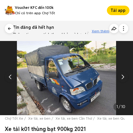
Voucher KFC đến 100k
Tải app
Chỉ có trên app Chợ Tốt
Tin đăng đã hết hạn
Xem thêm
Thông tin mang tính tham khảo và bạn không thể liên hệ với
người bán. Bạn hãy tham khảo thêm các tin đăng tương tự
khác dưới đây nhé!
1
/
10
Chợ Tốt Xe
Xe tải, xe ben
Xe tải, xe ben Cần Thơ
Xe tải, xe ben Quận B
Xe tải k01 thùng bạt 900kg 2021