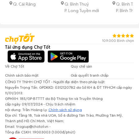
Q. Cái Răng
Q. Bình Thuỷ
Q. Bình Thu
P. Long Tuyền mới
P. Bình Thủy
109.000 Bình chọn
Tải ứng dụng Chợ Tốt
Về Chợ Tốt
Quy chế sàn
Chính sách bảo mật
Giải quyết tranh chấp
CÔNG TY TNHH CHỢ TỐT - Người đại diện theo pháp luật:
Nguyễn Trọng Tấn; GPDKKD: 0312120782 do Sở KH & ĐT TP.HCM cấp ngày
11/01/2013;
GPMXH: 185/GP-BTTTT do Bộ Thông tin và Truyền thông
cấp ngày 09/07/2024 - Chịu trách nhiệm
nội dung: Trần Hoàng Ly.
Chính sách sử dụng
Địa chỉ: Tầng 18, Toà nhà UOA, Số 6 đường Tân Trào, Phường Tân Mỹ,
Thành phố Hồ Chí Minh, Việt Nam;
Email: trogiup@chotot.vn -
Tổng đài CSKH: 19003003 (1.000đ/phút)