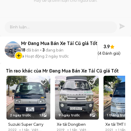
Hãy để lại bình luận cho người bán.
Mr Đang Mua Bán Xe Tải Cũ giá Tốt
3.9
18
đã bán
3
đang bán
(
4
Đánh giá)
Hoạt động 2 ngày trước
Tin rao khác của Mr Đang Mua Bán Xe Tải Cũ giá Tốt
2 ngày trước
13
9 ngày trước
8
1 tháng trước
Suzuki Super Carry
Xe tải Dongben
Xe tải TMT K0
2022 Xanh 40510 km
2022
< 1 tấn
Việt
810kg 2019 Bạc
2019
< 1 tấn
Việt
Trắng Máy lạn
2021
< 1 tấn
Đ