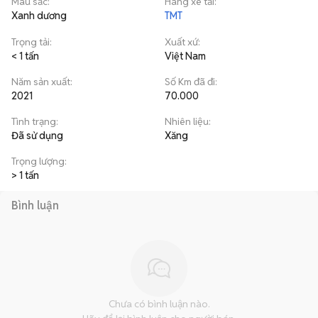
Màu sắc
:
Hãng xe tải
:
Xanh dương
TMT
Trọng tải
:
Xuất xứ
:
< 1 tấn
Việt Nam
Năm sản xuất
:
Số Km đã đi
:
2021
70.000
Tình trạng
:
Nhiên liệu
:
Đã sử dụng
Xăng
Trọng lượng
:
> 1 tấn
Bình luận
Chưa có bình luận nào.