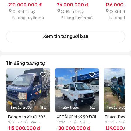
Nam
210.000.000 đ
Đã sử dụng
Nam
76.000.000 đ
Đã sử dụng
dụng
136.000.00
Q. Bình Thuỷ
Q. Bình Thuỷ
Q. Bình Thu
P. Long Tuyền mới
P. Long Tuyền mới
P. Long Tuy
Xem tin từ người bán
Tin đăng tương tự
4 ngày trước
11
1 ngày trước
6
1 ngày trước
Dongben Xe tải 2021
XE TẢI SRM K990 ĐỜI
Thaco Towne
Xanh
2021
< 1 tấn
Việt
2025 TẢI TRỌNG
2024
< 1 tấn
Việt
2023 Zin/100
2023
< 1 tấn
Đ
Nam
115.000.000 đ
Đã sử dụng
Nam
130.000.000 đ
Mới
dụng
139.000.00
1150Kg.GIÁ TỐT