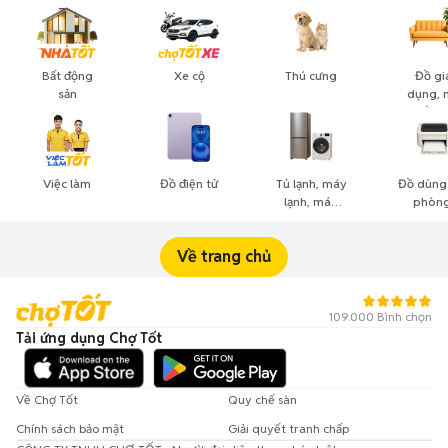
Bất động
Xe cộ
Thú cưng
Đồ gi
sản
dụng, 
thất, c
cảnh
Việc làm
Đồ điện tử
Tủ lạnh, máy
Đồ dùng
lạnh, máy
phòng
giặt
công n
nghiệ
Về trang chủ
109.000 Bình chọn
Tải ứng dụng Chợ Tốt
Về Chợ Tốt
Quy chế sàn
Chính sách bảo mật
Giải quyết tranh chấp