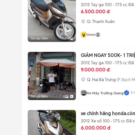
2012
Tay ga
100 - 175 cc
Đã 
6.500.000 đ
Q. Thanh Xuân
v
Vnnn
Tin ưu tiên
4
GIẢM NGAY 500K- 1 TR
2012
Tay ga
100 - 175 cc
Đã 
9.000.000 đ
Q. Hai Bà Trưng
(P. Bạch M
5.
Xe Máy Trường Giang
Tin ưu tiên
5
xe chính hãng honda.còn
2012
Xe số
100 - 175 cc
Đã 
6.000.000 đ