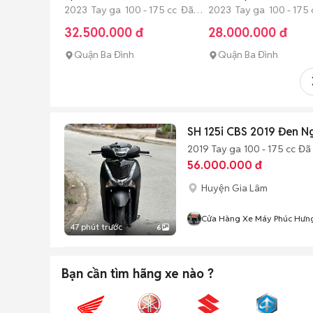
cấp
2023 Tay ga 100 - 175 cc Đã
2023 Tay ga 100 - 175
sử dụng
sử dụng
32.500.000 đ
28.000.000 đ
Quận Ba Đình
Quận Ba Đình
SH 125i CBS 2019 Đen
2019
Tay ga
100 - 175 cc
Đã
56.000.000 đ
Huyện Gia Lâm
Cửa Hàng Xe Máy Phúc Hưn
47 phút trước
6
Bạn cần tìm
hãng xe
nào ?