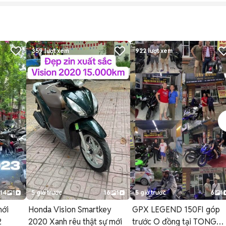
359
lượt xem
922
lượt xem
14
1
5 giờ trước
16
1
5 giờ trước
6
1
mới
Honda Vision Smartkey
GPX LEGEND 150FI góp
2
2020 Xanh rêu thật sự mới
trước O đồng tại TONG