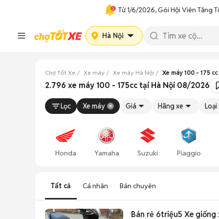
Từ 1/6/2026, Gói Hội Viên Tăng T
Hà Nội
Chợ Tốt Xe
Xe máy
Xe máy Hà Nội
Xe máy 100 - 175 cc
2.796 xe máy 100 - 175cc tại Hà Nội 08/2026
Lọc
Xe máy
Giá
Hãng xe
Loại
Honda
Yamaha
Suzuki
Piaggio
Tất cả
Cá nhân
Bán chuyên
Bán rẻ 6triệu5 Xe giống