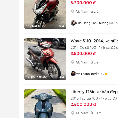
5.200.000 đ
Q. Nam Từ Liêm
Cửa Hàng Lan Phương741
3.
16 phút trước
5
Wave S110, 2014, xe nữ
2014
Xe số
100 - 175 cc
Đã 
3.500.000 đ
Q. Nam Từ Liêm
Vy Thanh Tuyền
3.7
26 phút trước
4
Liberty 125ie xe bản đẹp
2015
Tay ga
100 - 175 cc
Đã
2.800.000 đ
Q. Nam Từ Liêm