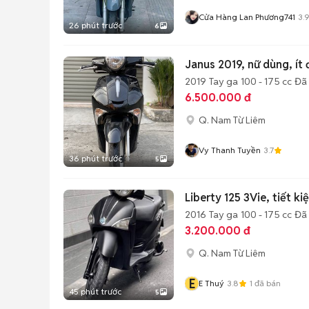
Cửa Hàng Lan Phương741
3.
26 phút trước
6
Janus 2019, nữ dùng, ít
2019
Tay ga
100 - 175 cc
Đã
6.500.000 đ
Q. Nam Từ Liêm
Vy Thanh Tuyền
3.7
36 phút trước
5
Liberty 125 3Vie, tiết k
2016
Tay ga
100 - 175 cc
Đã
3.200.000 đ
Q. Nam Từ Liêm
E
E Thuý
3.8
1
đã bán
45 phút trước
5