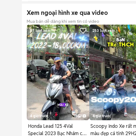
Xem ngoại hình xe qua video
Mua bán dễ dàng khi xem tin có video
37
lượt xem
253
lượt xem
4 giờ trước
16
1
4 giờ trước
Honda Lead 125 4Val
Scoopy indo Xe rất 
Special 2023 Bạc Nhám cao
màu đẹp cá tính 29H