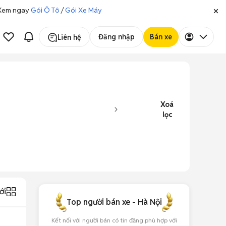
. Xem ngay
Gói Ô Tô
/
Gói Xe Máy
Đăng nhập
Bán xe
Liên hệ
Xoá
lọc
ới
Top người bán xe - Hà Nội
Kết nối với người bán có tin đăng phù hợp với