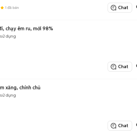
Chat
9
1
đã bán
 đi, chạy êm ru, mới 98%
 sử dụng
Chat
iệm xăng, chính chủ
 sử dụng
Chat