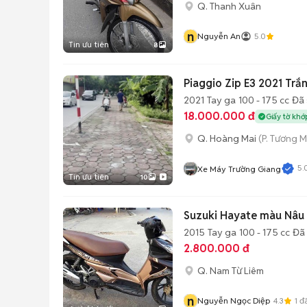
Q. Thanh Xuân
n
Nguyễn An
5.0
Tin ưu tiên
8
Piaggio Zip E3 2021 Trắ
2021
Tay ga
100 - 175 cc
Đã 
18.000.000 đ
Giấy tờ khớ
Q. Hoàng Mai
(P. Tương M
5.
Xe Máy Trường Giang
Tin ưu tiên
10
Suzuki Hayate màu Nâu
2015
Tay ga
100 - 175 cc
Đã
2.800.000 đ
Q. Nam Từ Liêm
n
Nguyễn Ngọc Diệp
4.3
1
đã