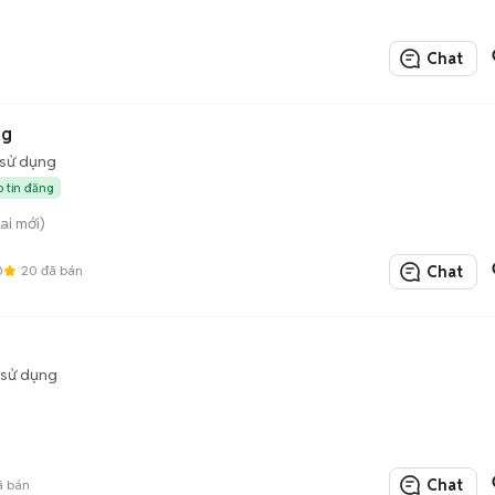
Chat
ng
sử dụng
p tin đăng
ai mới)
0
20
đã bán
Chat
 sử dụng
Chat
 bán