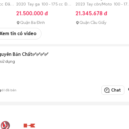
 cc Đã
2020 Tay ga 100 - 175 cc Đã
MOTO
2023 Tay côn/Moto 100 - 17
sử dụng
cc Đã sử dụng
21.500.000 đ
21.345.678 đ
Quận Ba Đình
Quận Cầu Giấy
Xem tin có video
 Nguyên Bản Chất✅✅✅✅
 sử dụng
Chat
g
61
đã bán