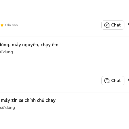
Chat
9
1
đã bán
 dùng, máy nguyên, chạy êm
sử dụng
Chat
 máy zin xe chính chủ chay
 sử dụng