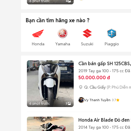
6 phút trước
4
Bạn cần tìm
hãng xe
nào ?
Honda
Yamaha
Suzuki
Piaggio
Cần bán gấp SH 125CBS, 
2019
Tay ga
100 - 175 cc
Đã
50.000.000 đ
Q. Cầu Giấy
(P. Phú Diễn 
Vy Thanh Tuyền
3.7
6 phút trước
7
Honda Air Blade Đỏ đen t
2014
Tay ga
100 - 175 cc
Đã