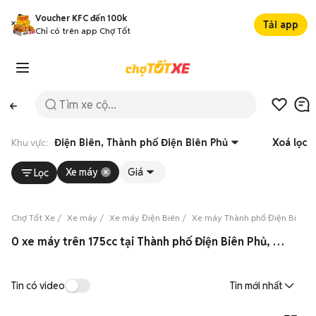
Voucher KFC đến 100k
Tải app
Chỉ có trên app Chợ Tốt
Khu vực:
Điện Biên, Thành phố Điện Biên Phủ
Xoá lọc
Xe máy
Giá
Lọc
Chợ Tốt Xe
Xe máy
Xe máy Điện Biên
Xe máy Thành phố Điện Biên P
0 xe máy trên 175cc tại Thành phố Điện Biên Phủ, Điện Biên 08/2026
Tin có video
Tin mới nhất