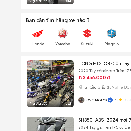
9 giờ trước
3
Bạn cần tìm
hãng xe
nào ?
Honda
Yamaha
Suzuki
Piaggio
TONG MOTOR-Côn tay 
2020
Tay côn/Moto
Trên 17
123.456.000 đ
Q. Cầu Giấy
(P. Nghĩa Đô 
3.7
1
đã 
TONG MOTOR
9 giờ trước
5
SH350_ABS_2024 mới 99
2024
Tay ga
Trên 175 cc
Đã 