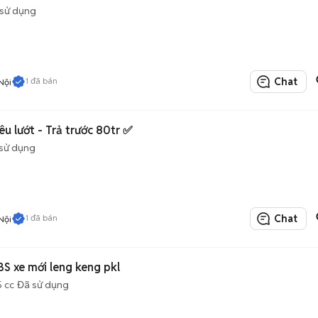
sử dụng
1
đã bán
Chat
Nội
u lướt - Trả trước 80tr ✅
sử dụng
1
đã bán
Chat
Nội
S xe mới leng keng pkl
5 cc
Đã sử dụng