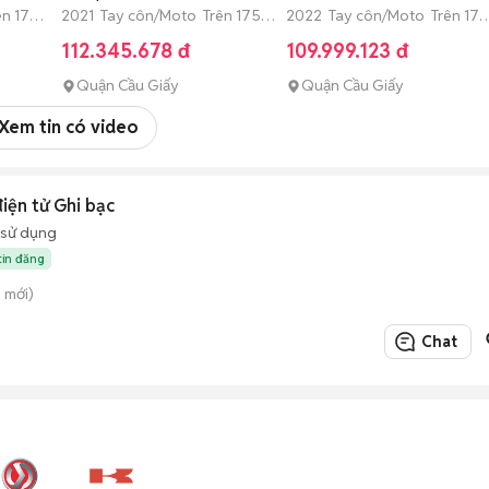
ên 175
2021 Tay côn/Moto Trên 175
đep
2022 Tay côn/Moto Trên 175
cc Đã sử dụng
cc Đã sử dụng
112.345.678 đ
109.999.123 đ
Quận Cầu Giấy
Quận Cầu Giấy
Xem tin có video
iện tử Ghi bạc
 sử dụng
tin đăng
 mới)
Chat