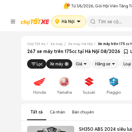
Từ 1/6/2026, Gói Hội Viên Tăng T
Hà Nội
Chợ Tốt Xe
Xe máy
Xe máy Hà Nội
Xe máy trên 175 cc 
267 xe máy trên 175cc tại Hà Nội 08/2026
Lọc
Xe máy
Giá
Hãng xe
Loại
Honda
Yamaha
Suzuki
Piaggio
Tất cả
Cá nhân
Bán chuyên
SH350 ABS 2024 siêu lướ