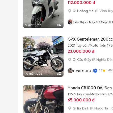
112.000.000 đ
Q. Hoàng Mai
(P. Vĩnh Tu
Siêu Thị Xe Máy Trả Góp Hà 
9 giờ trước
4
GPX Genteleman 200cc b
2021
Tay côn/Moto
Trên 175
23.000.000 đ
Q. Cầu Giấy
(P. Nghĩa Đô 
3.7
1
đã 
TONG MOTOR
10 giờ trước
6
Honda CB1000 Đỏ, Đen
1996
Tay côn/Moto
Trên 175
65.000.000 đ
Q. Ba Đình
(P. Ngọc Hà mớ