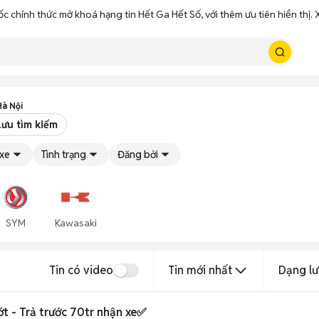
ốc chính thức mở khoá hạng tin Hết Ga Hết Số, với thêm ưu tiên hiển thị
Hà Nội
Lưu tìm kiếm
 xe
Tình trạng
Đăng bởi
SYM
Kawasaki
Tin có video
Tin mới nhất
Dạng lư
t - Trả trước 70tr nhận xe✅