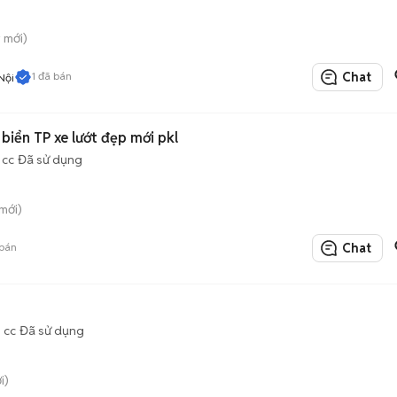
y mới)
1
đã bán
Chat
Nội
iển TP xe lướt đẹp mới pkl
 cc
Đã sử dụng
mới)
bán
Chat
 cc
Đã sử dụng
i)