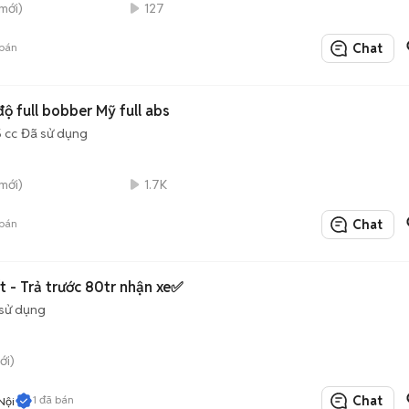
mới)
127
bán
Chat
 full bobber Mỹ full abs
 cc
Đã sử dụng
mới)
1.7K
bán
Chat
 - Trả trước 80tr nhận xe✅
sử dụng
ới)
1
đã bán
Chat
Nội