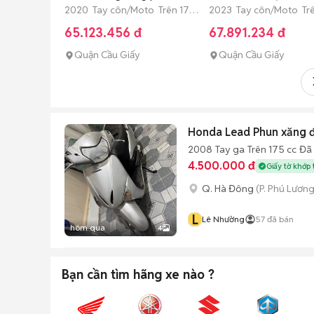
2020 Tay côn/Moto Trên 175
2023 Tay côn/Moto Tr
cc Đã sử dụng
cc Đã sử dụng
65.123.456 đ
67.891.234 đ
Quận Cầu Giấy
Quận Cầu Giấy
Honda Lead Phun xăng đ
2008
Tay ga
Trên 175 cc
Đã
4.500.000 đ
Giấy tờ khớp 
Q. Hà Đông
(P. Phú Lương
L
Lê Nhường
57
đã bán
hôm qua
4
Bạn cần tìm
hãng xe
nào ?