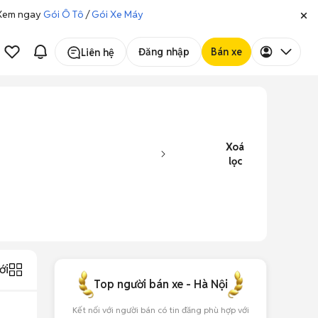
. Xem ngay
Gói Ô Tô
/
Gói Xe Máy
Đăng nhập
Bán xe
Liên hệ
Xoá
lọc
ới
Top người bán xe - Hà Nội
Kết nối với người bán có tin đăng phù hợp với