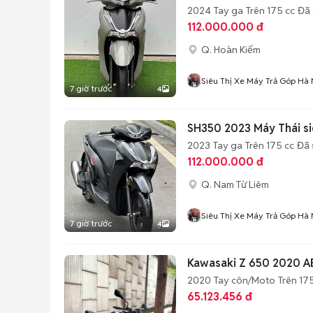
2024
Tay ga
Trên 175 cc
Đã 
112.000.000 đ
Q. Hoàn Kiếm
Siêu Thị Xe Máy Trả Góp Hà 
7 giờ trước
4
SH350 2023 Máy Thái siê
2023
Tay ga
Trên 175 cc
Đã 
112.000.000 đ
Q. Nam Từ Liêm
Siêu Thị Xe Máy Trả Góp Hà 
7 giờ trước
4
Kawasaki Z 650 2020 AB
2020
Tay côn/Moto
Trên 17
65.123.456 đ