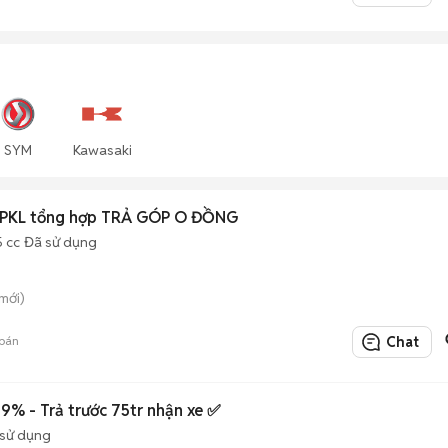
SYM
Kawasaki
PKL tổng hợp TRẢ GÓP O ĐỒNG
5 cc
Đã sử dụng
mới)
bán
Chat
% - Trả trước 75tr nhận xe ✅
sử dụng