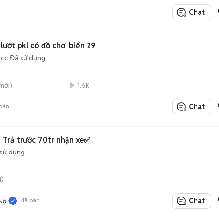
Chat
ướt pkl có đồ chơi biển 29
 cc
Đã sử dụng
mới)
1.6K
bán
Chat
 Trả trước 70tr nhận xe✅
sử dụng
i)
1
đã bán
Chat
Nội