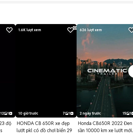
1.6K
lượt xem
626
lượt xem
12
1
10 giờ trước
7
1
2 ngày trước
15
1
23 độ
HONDA CB 650R xe đẹp
Honda CB650R 2022 Đen
bs
lướt pkl có đồ chơi biển 29
sần 10000 km xe lướt mới