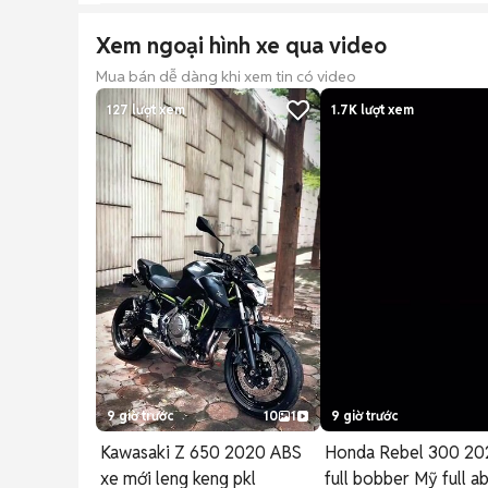
Xem ngoại hình xe qua video
Mua bán dễ dàng khi xem tin có video
127
lượt xem
1.7K
lượt xem
9 giờ trước
10
1
9 giờ trước
Kawasaki Z 650 2020 ABS
Honda Rebel 300 20
xe mới leng keng pkl
full bobber Mỹ full a