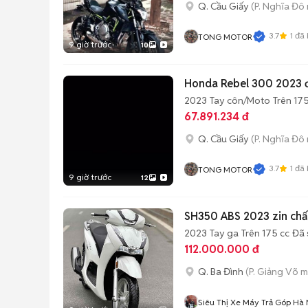
Q. Cầu Giấy
(P. Nghĩa Đô 
3.7
1
đã 
TONG MOTOR
9 giờ trước
10
Honda Rebel 300 2023 độ
2023
Tay côn/Moto
Trên 175
67.891.234 đ
Q. Cầu Giấy
(P. Nghĩa Đô 
3.7
1
đã 
TONG MOTOR
9 giờ trước
12
SH350 ABS 2023 zin chất
2023
Tay ga
Trên 175 cc
Đã 
112.000.000 đ
Q. Ba Đình
(P. Giảng Võ m
Siêu Thị Xe Máy Trả Góp Hà 