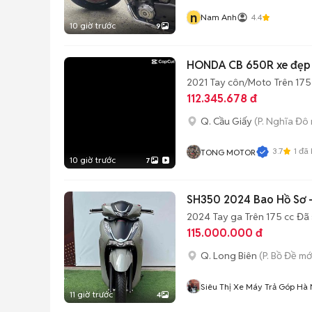
n
Nam Anh
4.4
10 giờ trước
9
HONDA CB 650R xe đẹp l
2021
Tay côn/Moto
Trên 175
112.345.678 đ
Q. Cầu Giấy
(P. Nghĩa Đô 
3.7
1
đã 
TONG MOTOR
10 giờ trước
7
SH350 2024 Bao Hồ Sơ -
2024
Tay ga
Trên 175 cc
Đã 
115.000.000 đ
Q. Long Biên
(P. Bồ Đề mớ
Siêu Thị Xe Máy Trả Góp Hà 
11 giờ trước
4