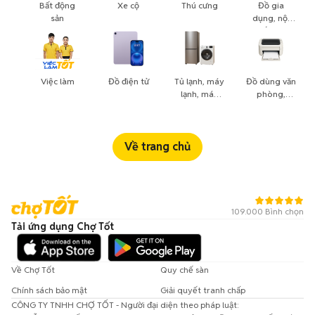
Bất động
Xe cộ
Thú cưng
Đồ gia
sản
dụng, nội
thất, cây
cảnh
Việc làm
Đồ điện tử
Tủ lạnh, máy
Đồ dùng văn
lạnh, máy
phòng,
giặt
công nông
nghiệp
Về trang chủ
109.000 Bình chọn
Tải ứng dụng Chợ Tốt
Về Chợ Tốt
Quy chế sàn
Chính sách bảo mật
Giải quyết tranh chấp
CÔNG TY TNHH CHỢ TỐT - Người đại diện theo pháp luật: