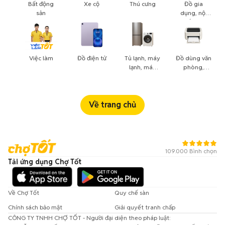
Bất động
Xe cộ
Thú cưng
Đồ gia
sản
dụng, nội
thất, cây
cảnh
Việc làm
Đồ điện tử
Tủ lạnh, máy
Đồ dùng văn
lạnh, máy
phòng,
giặt
công nông
nghiệp
Về trang chủ
109.000 Bình chọn
Tải ứng dụng Chợ Tốt
Về Chợ Tốt
Quy chế sàn
Chính sách bảo mật
Giải quyết tranh chấp
CÔNG TY TNHH CHỢ TỐT - Người đại diện theo pháp luật: