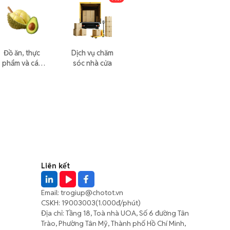
Đồ ăn, thực
Dịch vụ chăm
phẩm và các
sóc nhà cửa
loại khác
Liên kết
Email:
trogiup@chotot.vn
CSKH:
19003003
(1.000đ/phút)
Địa chỉ: Tầng 18, Toà nhà UOA, Số 6 đường Tân
Trào, Phường Tân Mỹ, Thành phố Hồ Chí Minh,