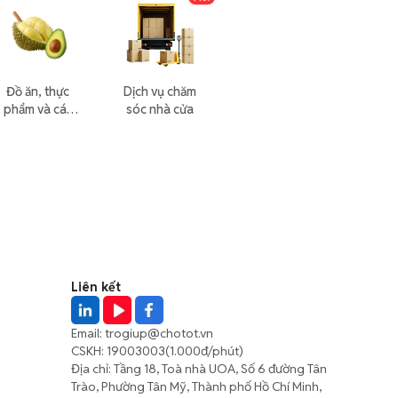
Đồ ăn, thực
Dịch vụ chăm
phẩm và các
sóc nhà cửa
loại khác
Liên kết
Email:
trogiup@chotot.vn
CSKH:
19003003
(1.000đ/phút)
Địa chỉ: Tầng 18, Toà nhà UOA, Số 6 đường Tân
Trào, Phường Tân Mỹ, Thành phố Hồ Chí Minh,