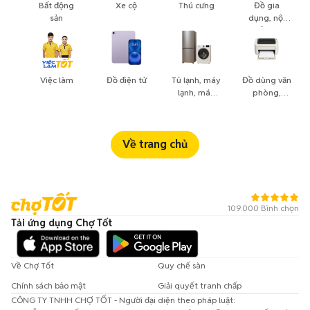
Bất động
Xe cộ
Thú cưng
Đồ gia
sản
dụng, nội
thất, cây
cảnh
Việc làm
Đồ điện tử
Tủ lạnh, máy
Đồ dùng văn
lạnh, máy
phòng,
giặt
công nông
nghiệp
Về trang chủ
109.000 Bình chọn
Tải ứng dụng Chợ Tốt
Về Chợ Tốt
Quy chế sàn
Chính sách bảo mật
Giải quyết tranh chấp
CÔNG TY TNHH CHỢ TỐT - Người đại diện theo pháp luật: