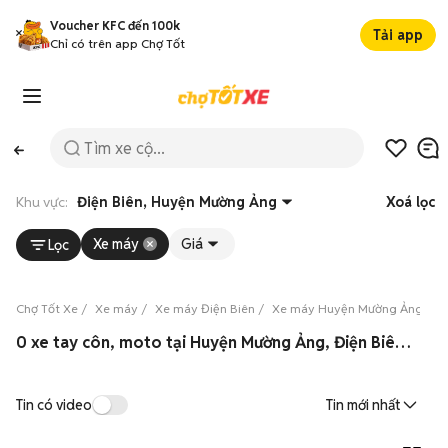
Voucher KFC đến 100k
Tải app
Chỉ có trên app Chợ Tốt
Khu vực:
Điện Biên, Huyện Mường Ảng
Xoá lọc
Xe máy
Giá
Lọc
Chợ Tốt Xe
Xe máy
Xe máy Điện Biên
Xe máy Huyện Mường Ảng
X
0 xe tay côn, moto tại Huyện Mường Ảng, Điện Biên 08/2026
Tin có video
Tin mới nhất