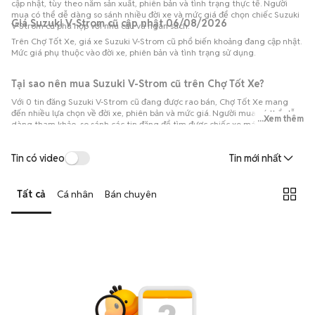
cập nhật, tùy theo năm sản xuất, phiên bản và tình trạng thực tế. Người
mua có thể dễ dàng so sánh nhiều đời xe và mức giá để chọn chiếc Suzuki
Giá Suzuki V-Strom cũ cập nhật 06/08/2026
V-Strom cũ phù hợp với nhu cầu và ngân sách.
Trên Chợ Tốt Xe, giá xe Suzuki V-Strom cũ phổ biến khoảng đang cập nhật.
Mức giá phụ thuộc vào đời xe, phiên bản và tình trạng sử dụng.
Tại sao nên mua Suzuki V-Strom cũ trên Chợ Tốt Xe?
Với 0 tin đăng Suzuki V-Strom cũ đang được rao bán, Chợ Tốt Xe mang
đến nhiều lựa chọn về đời xe, phiên bản và mức giá. Người mua có thể dễ
...Xem thêm
dàng tham khảo, so sánh các tin đăng để tìm được chiếc xe máy phù hợp
với nhu cầu di chuyển và ngân sách của mình.
Tin có video
Tin mới nhất
Tất cả
Cá nhân
Bán chuyên