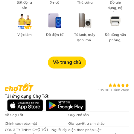
Bất động
Xe cộ
Thú cưng
Đồ gia
sản
dụng, nội
thất, cây
cảnh
Việc làm
Đồ điện tử
Tủ lạnh, máy
Đồ dùng văn
lạnh, máy
phòng,
giặt
công nông
nghiệp
Về trang chủ
109.000 Bình chọn
Tải ứng dụng Chợ Tốt
Về Chợ Tốt
Quy chế sàn
Chính sách bảo mật
Giải quyết tranh chấp
CÔNG TY TNHH CHỢ TỐT - Người đại diện theo pháp luật: