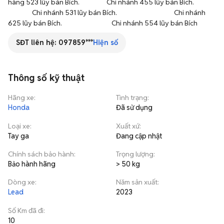
hàng 523 lũy bán Bích.                  Chi nhánh 455 lũy bán Bích.              
                Chi nhánh 531 lũy bán Bích.                                      Chi nhánh 
625 lũy bán Bích.                                 Chi nhánh 554 lũy bán Bích
SĐT liên hệ:
097859***
Hiện số
Thông số kỹ thuật
Hãng xe
:
Tình trạng
:
Honda
Đã sử dụng
Loại xe
:
Xuất xứ
:
Tay ga
Đang cập nhật
Chính sách bảo hành
:
Trọng lượng
:
Bảo hành hãng
> 50 kg
Dòng xe
:
Năm sản xuất
:
Lead
2023
Số Km đã đi
:
10