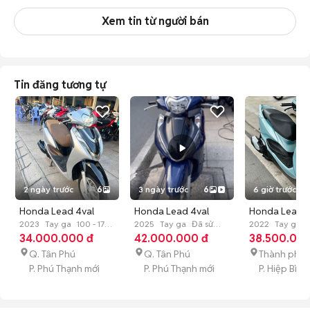
Xem tin từ người bán
Tin đăng tương tự
2 ngày trước
6
3 ngày trước
6
6 giờ trước
Honda Lead 4val
Honda Lead 4val
Honda Lead 4
2023 Bạc Đã sử dụng
2023
Tay ga
100 - 175
2025 Xanh
2025
Tay ga
Đã sử
2022 Xanh(
2022
Tay ga
cc
34.000.000 đ
Đã sử dụng
dụng
42.000.000 đ
dụng
38.500.000
Hỗtrợgóp
Q. Tân Phú
Q. Tân Phú
Thành phố 
P. Phú Thạnh mới
P. Phú Thạnh mới
P. Hiệp Bình