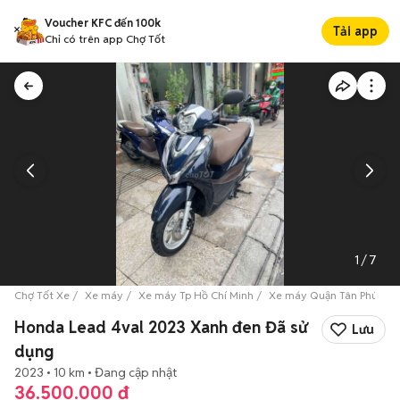
Voucher KFC đến 100k
Tải app
Chỉ có trên app Chợ Tốt
1
/
7
Chợ Tốt Xe
Xe máy
Xe máy Tp Hồ Chí Minh
Xe máy Quận Tân Phú
H
Honda Lead 4val 2023 Xanh đen Đã sử
Lưu
dụng
2023
10 km
Đang cập nhật
36.500.000 đ