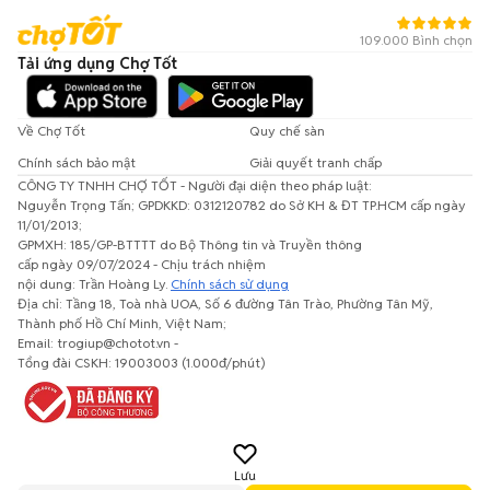
109.000 Bình chọn
Tải ứng dụng Chợ Tốt
Về Chợ Tốt
Quy chế sàn
Chính sách bảo mật
Giải quyết tranh chấp
CÔNG TY TNHH CHỢ TỐT - Người đại diện theo pháp luật:
Nguyễn Trọng Tấn; GPDKKD: 0312120782 do Sở KH & ĐT TP.HCM cấp ngày
11/01/2013;
GPMXH: 185/GP-BTTTT do Bộ Thông tin và Truyền thông
cấp ngày 09/07/2024 - Chịu trách nhiệm
nội dung: Trần Hoàng Ly.
Chính sách sử dụng
Địa chỉ: Tầng 18, Toà nhà UOA, Số 6 đường Tân Trào, Phường Tân Mỹ,
Thành phố Hồ Chí Minh, Việt Nam;
Email: trogiup@chotot.vn -
Tổng đài CSKH: 19003003 (1.000đ/phút)
Lưu