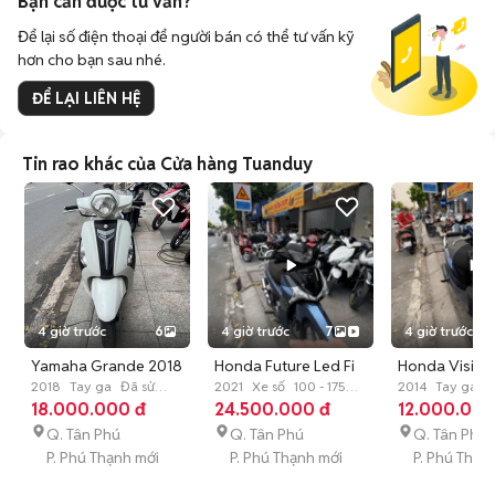
Bạn cần được tư vấn?
Để lại số điện thoại để người bán có thể tư vấn kỹ
hơn cho bạn sau nhé.
ĐỂ LẠI LIÊN HỆ
Tin rao khác của Cửa hàng Tuanduy
4 giờ trước
6
4 giờ trước
7
4 giờ trước
Yamaha Grande 2018
Honda Future Led Fi
Honda Vision
Trắng
2018
Tay ga
Đã sử
2021 Xanh Đã sử
2021
Xe số
100 - 175
Xanh 90%
2014
Tay ga
Đ
dụng
18.000.000 đ
cc
24.500.000 đ
Đã sử dụng
dụng
12.000.000
dụng
Q. Tân Phú
Q. Tân Phú
Q. Tân Phú
P. Phú Thạnh mới
P. Phú Thạnh mới
P. Phú Thạn