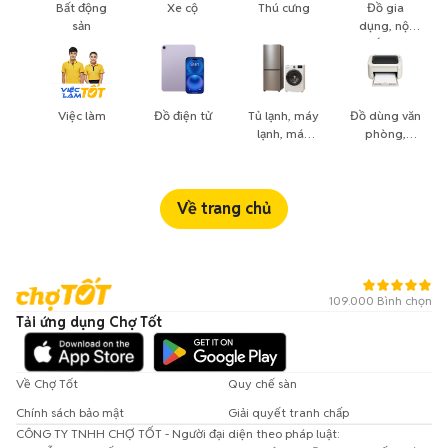
Bất động
Xe cộ
Thú cưng
Đồ gia
sản
dụng, nội
thất, cây
cảnh
Việc làm
Đồ điện tử
Tủ lạnh, máy
Đồ dùng văn
lạnh, máy
phòng,
giặt
công nông
nghiệp
Về trang chủ
109.000 Bình chọn
Tải ứng dụng Chợ Tốt
Về Chợ Tốt
Quy chế sàn
Chính sách bảo mật
Giải quyết tranh chấp
CÔNG TY TNHH CHỢ TỐT - Người đại diện theo pháp luật: