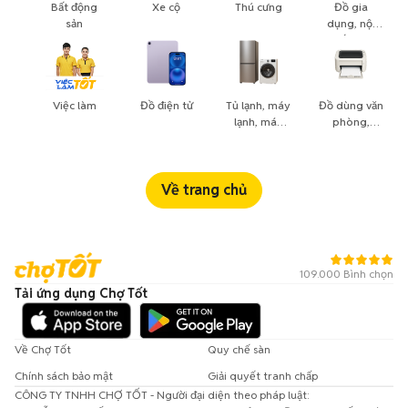
Bất động
Xe cộ
Thú cưng
Đồ gia
sản
dụng, nội
thất, cây
cảnh
Việc làm
Đồ điện tử
Tủ lạnh, máy
Đồ dùng văn
lạnh, máy
phòng,
giặt
công nông
nghiệp
Về trang chủ
109.000 Bình chọn
Tải ứng dụng Chợ Tốt
Về Chợ Tốt
Quy chế sàn
Chính sách bảo mật
Giải quyết tranh chấp
CÔNG TY TNHH CHỢ TỐT - Người đại diện theo pháp luật: