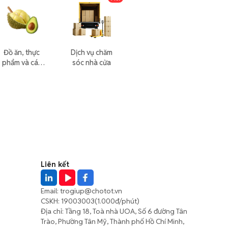
Đồ ăn, thực
Dịch vụ chăm
phẩm và các
sóc nhà cửa
loại khác
Liên kết
Email:
trogiup@chotot.vn
CSKH:
19003003
(1.000đ/phút)
Địa chỉ: Tầng 18, Toà nhà UOA, Số 6 đường Tân
Trào, Phường Tân Mỹ, Thành phố Hồ Chí Minh,