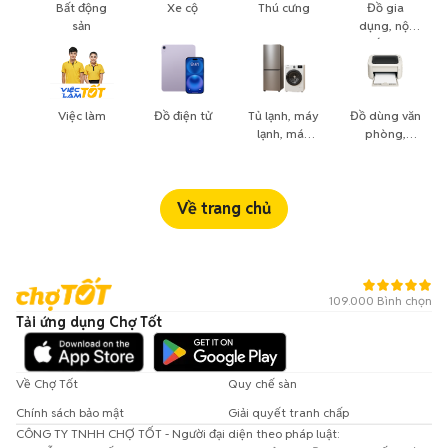
Bất động
Xe cộ
Thú cưng
Đồ gia
sản
dụng, nội
thất, cây
cảnh
Việc làm
Đồ điện tử
Tủ lạnh, máy
Đồ dùng văn
lạnh, máy
phòng,
giặt
công nông
nghiệp
Về trang chủ
109.000 Bình chọn
Tải ứng dụng Chợ Tốt
Về Chợ Tốt
Quy chế sàn
Chính sách bảo mật
Giải quyết tranh chấp
CÔNG TY TNHH CHỢ TỐT - Người đại diện theo pháp luật: