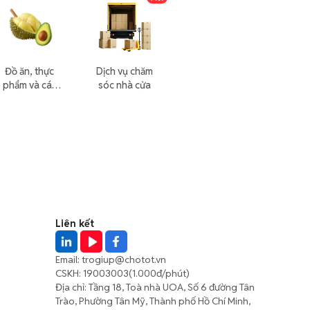
Đồ ăn, thực
Dịch vụ chăm
phẩm và các
sóc nhà cửa
loại khác
Liên kết
Email:
trogiup@chotot.vn
CSKH:
19003003
(1.000đ/phút)
Địa chỉ: Tầng 18, Toà nhà UOA, Số 6 đường Tân
Trào, Phường Tân Mỹ, Thành phố Hồ Chí Minh,