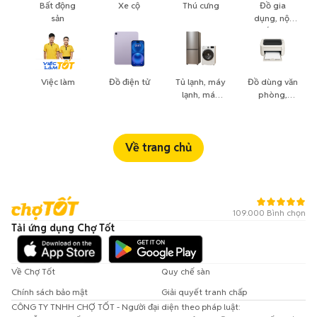
Bất động
Xe cộ
Thú cưng
Đồ gia
sản
dụng, nội
thất, cây
cảnh
Việc làm
Đồ điện tử
Tủ lạnh, máy
Đồ dùng văn
lạnh, máy
phòng,
giặt
công nông
nghiệp
Về trang chủ
109.000 Bình chọn
Tải ứng dụng Chợ Tốt
Về Chợ Tốt
Quy chế sàn
Chính sách bảo mật
Giải quyết tranh chấp
CÔNG TY TNHH CHỢ TỐT - Người đại diện theo pháp luật: