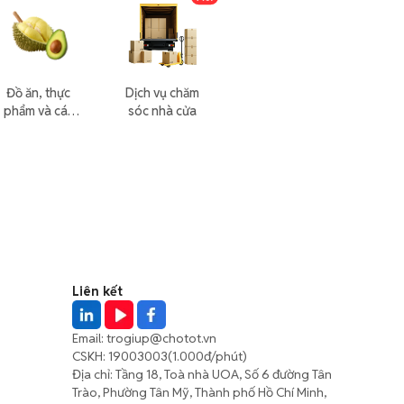
Đồ ăn, thực
Dịch vụ chăm
phẩm và các
sóc nhà cửa
loại khác
Liên kết
Email:
trogiup@chotot.vn
CSKH:
19003003
(1.000đ/phút)
Địa chỉ: Tầng 18, Toà nhà UOA, Số 6 đường Tân
Trào, Phường Tân Mỹ, Thành phố Hồ Chí Minh,