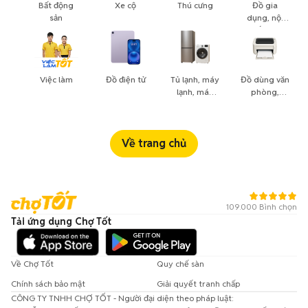
Bất động
Xe cộ
Thú cưng
Đồ gia
sản
dụng, nội
thất, cây
cảnh
Việc làm
Đồ điện tử
Tủ lạnh, máy
Đồ dùng văn
lạnh, máy
phòng,
giặt
công nông
nghiệp
Về trang chủ
109.000 Bình chọn
Tải ứng dụng Chợ Tốt
Về Chợ Tốt
Quy chế sàn
Chính sách bảo mật
Giải quyết tranh chấp
CÔNG TY TNHH CHỢ TỐT - Người đại diện theo pháp luật: