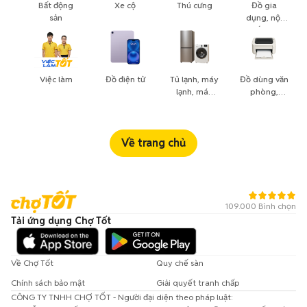
Bất động
Xe cộ
Thú cưng
Đồ gia
sản
dụng, nội
thất, cây
cảnh
Việc làm
Đồ điện tử
Tủ lạnh, máy
Đồ dùng văn
lạnh, máy
phòng,
giặt
công nông
nghiệp
Về trang chủ
109.000 Bình chọn
Tải ứng dụng Chợ Tốt
Về Chợ Tốt
Quy chế sàn
Chính sách bảo mật
Giải quyết tranh chấp
CÔNG TY TNHH CHỢ TỐT - Người đại diện theo pháp luật: