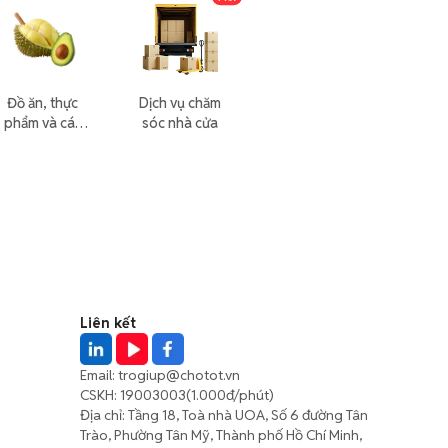
Đồ ăn, thực
Dịch vụ chăm
phẩm và các
sóc nhà cửa
loại khác
Liên kết
Email:
trogiup@chotot.vn
CSKH:
19003003
(1.000đ/phút)
Địa chỉ: Tầng 18, Toà nhà UOA, Số 6 đường Tân
Trào, Phường Tân Mỹ, Thành phố Hồ Chí Minh,