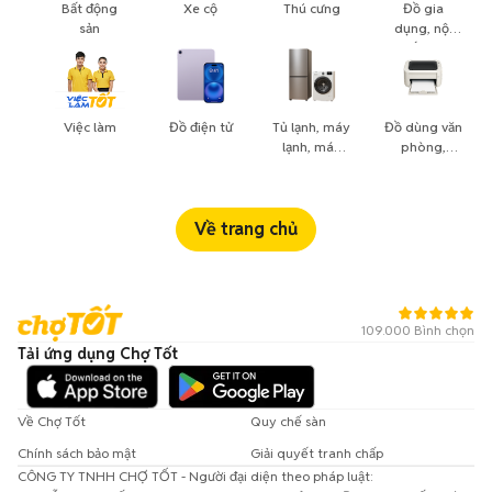
Bất động
Xe cộ
Thú cưng
Đồ gia
sản
dụng, nội
thất, cây
cảnh
Việc làm
Đồ điện tử
Tủ lạnh, máy
Đồ dùng văn
lạnh, máy
phòng,
giặt
công nông
nghiệp
Về trang chủ
109.000 Bình chọn
Tải ứng dụng Chợ Tốt
Về Chợ Tốt
Quy chế sàn
Chính sách bảo mật
Giải quyết tranh chấp
CÔNG TY TNHH CHỢ TỐT - Người đại diện theo pháp luật: