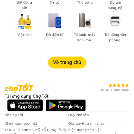
Bất động
Xe cộ
Thú cưng
Đồ gia
sản
dụng, nội
thất, cây
cảnh
Việc làm
Đồ điện tử
Tủ lạnh, máy
Đồ dùng văn
lạnh, máy
phòng,
giặt
công nông
nghiệp
Về trang chủ
109.000 Bình chọn
Tải ứng dụng Chợ Tốt
Về Chợ Tốt
Quy chế sàn
Chính sách bảo mật
Giải quyết tranh chấp
CÔNG TY TNHH CHỢ TỐT - Người đại diện theo pháp luật: