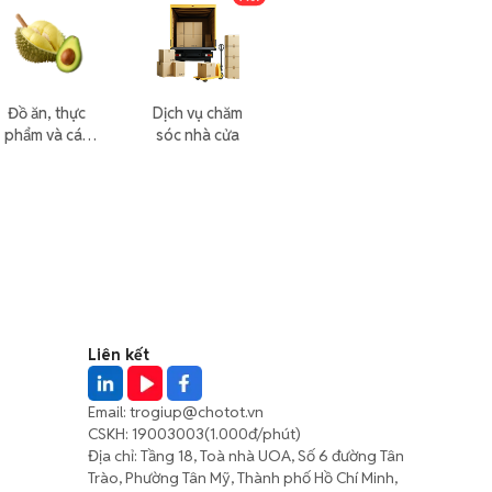
Đồ ăn, thực
Dịch vụ chăm
phẩm và các
sóc nhà cửa
loại khác
Liên kết
Email:
trogiup@chotot.vn
CSKH:
19003003
(1.000đ/phút)
Địa chỉ: Tầng 18, Toà nhà UOA, Số 6 đường Tân
Trào, Phường Tân Mỹ, Thành phố Hồ Chí Minh,